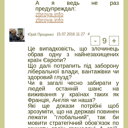
А я ведь не раз
предупреждал:
zbroya.info
zbroya.info
15.07.2016 11:27
#
Юрiй Проценко
-
9
+
Це випадковість, що злочинець
обрав одну з найнезахищених
країн Європи?
Що далі потрапить під заборону
ліберальної влади, вантажівки чи
здоровий глузд?
Чи в загалі чесно забирати у
людей останній шанс на
виживання у країнах таких як
Франція, Англія чи наша?
Які ще докази потрібні щоб
зрозуміти, що на державі повинен
лежати "глобальний", так би
мовити стратегічний обов'язок по