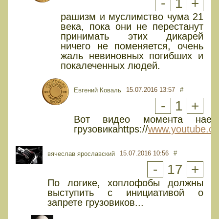
-
1
+
рашизм и муслимство чума 21
века, пока они не перестанут
принимать этих дикарей
ничего не поменяется, очень
жаль невиновных погибших и
покалеченных людей.
15.07.2016 13:57
#
Евгений Коваль
-
1
+
Вот видео момента наез
грузовикаhttps://
www.youtube.c
15.07.2016 10:56
#
вячеслав ярославский
-
17
+
По логике, хоплофобы должны
выступить с инициативой о
запрете грузовиков...