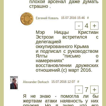
плохой арсенал даже думать
страшно .
15.07.2016 15:46
#
Евгений Коваль
-
4
+
Мэр Ниццы Кристиан
Эстрози встретился с
делегацией
оккупированного Крыма
и подписал с руководством
Ялты "письмо о
намерениях" и
восстановлении дружеских
отношений.(с) март 2016.
15.07.2016 12:07
#
Alexander Derkach
-
7
+
Я не знаю - помогла ли бы
жертвам атаки наявность у них
оружия. Но я знаю, что его