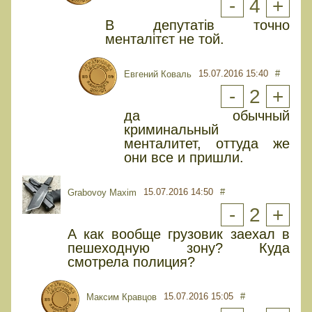
-
4
+
В депутатів точно
менталітєт не той.
15.07.2016 15:40
#
Евгений Коваль
-
2
+
да обычный
криминальный
менталитет, оттуда же
они все и пришли.
15.07.2016 14:50
#
Grabovoy Maxim
-
2
+
А как вообще грузовик заехал в
пешеходную зону? Куда
смотрела полиция?
15.07.2016 15:05
#
Максим Кравцов