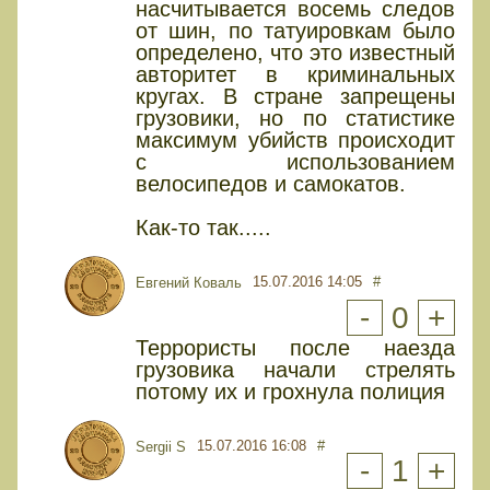
насчитывается восемь следов
от шин, по татуировкам было
определено, что это известный
авторитет в криминальных
кругах. В стране запрещены
грузовики, но по статистике
максимум убийств происходит
с использованием
велосипедов и самокатов.
Как-то так.....
15.07.2016 14:05
#
Евгений Коваль
-
0
+
Террористы после наезда
грузовика начали стрелять
потому их и грохнула полиция
15.07.2016 16:08
#
Sergii S
-
1
+