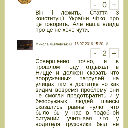
-
0
+
Він і лежить. Стаття 3
конституції України чітко про
це говорить. Але наша влада
про це не хоче чути.
15.07.2016 15:20
#
Микола Хмілевський
-
2
+
Совершенно точно, я в
прошлом году отдыхал в
Ницце и должен сказать что
вооруженных патрулей на
улицах там в достатке но как
видим вовремя проблему они
не смогли предотвратить и у
безоружных людей шансы
оказались равны нулю, что
было бы у нас в подобной
ситуации учитывая что у
водителя грузовика был не