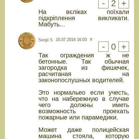
-
2
+
На вєліках поїхали
підкріплення викликати.
Мабуть...
15.07.2016 16:03
#
Sergii S
-
0
+
Так ограждения ж не
бетонные. Так обычная
загородка из фишечек,
расчитаная на
законопослушных водителей.
Это нормальео если учесть,
что на набережную в случае
чего должны иметь
возможность проехать
пожарные или парамедики.
Может даже полицейская
машина стояла, которую