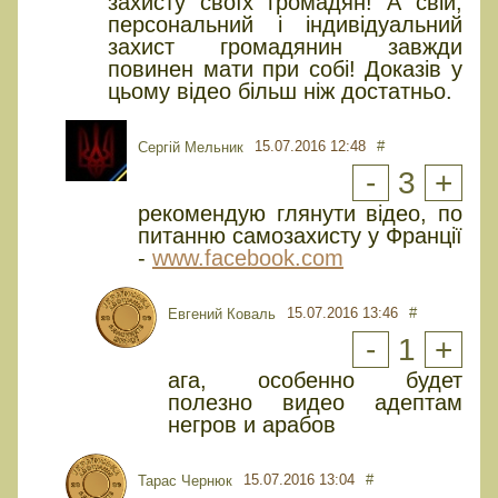
захисту своїх громадян! А свій,
персональний і індивідуальний
захист громадянин завжди
повинен мати при собі! Доказів у
цьому відео більш ніж достатньо.
15.07.2016 12:48
#
Сергій Мельник
-
3
+
рекомендую глянути відео, по
питанню самозахисту у Франції
-
www.facebook.com
15.07.2016 13:46
#
Евгений Коваль
-
1
+
ага, особенно будет
полезно видео адептам
негров и арабов
15.07.2016 13:04
#
Тарас Чернюк