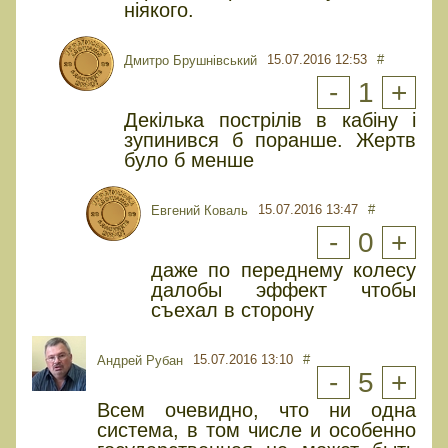
ніякого.
15.07.2016 12:53
#
Дмитро Брушнівський
-
1
+
Декілька пострілів в кабіну і
зупинився б поранше. Жертв
було б менше
15.07.2016 13:47
#
Евгений Коваль
-
0
+
даже по переднему колесу
далобы эффект чтобы
съехал в сторону
15.07.2016 13:10
#
Андрей Рубан
-
5
+
Всем очевидно, что ни одна
система, в том числе и особенно