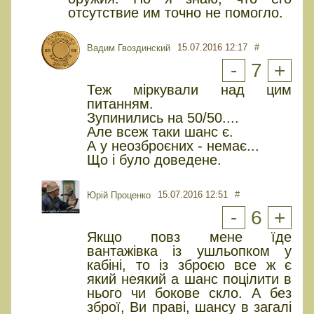
отсутствие им точно не помогло.
15.07.2016 12:17
#
Вадим Гвоздинский
-
7
+
Теж міркували над цим
питанням.
Зупинились на 50/50....
Але всеж таки шанс є.
А у неозброєних - немає...
Що і було доведене.
15.07.2016 12:51
#
Юрiй Проценко
-
6
+
Якщо повз мене їде
вантажівка із ушльопком у
кабіні, то із зброєю все ж є
який неякий а шанс поцілити в
нього чи бокове скло. А без
зброї, Ви праві, шансу в загалі