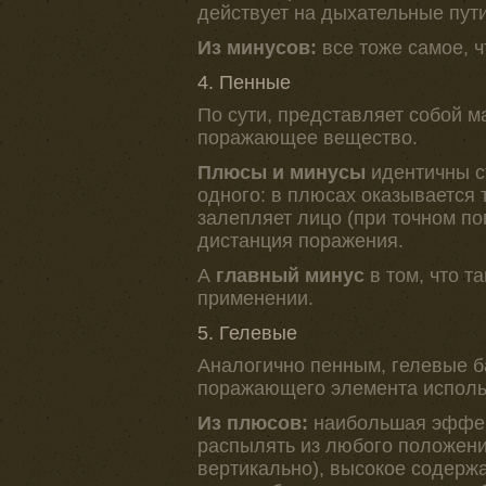
действует на дыхательные пути
Из минусов:
все тоже самое, ч
4. Пенные
По сути, представляет собой 
поражающее вещество.
Плюсы и минусы
идентичны с
одного: в плюсах оказывается т
залепляет лицо (при точном по
дистанция поражения.
А
главный минус
в том, что т
применении.
5. Гелевые
Аналогично пенным, гелевые ба
поражающего элемента использ
Из плюсов:
наибольшая эффек
распылять из любого положени
вертикально), высокое содержа