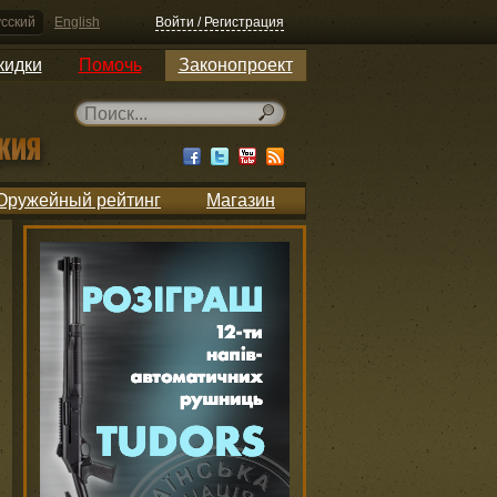
сский
English
Войти / Регистрация
кидки
Помочь
Законопроект
Оружейный рейтинг
Магазин