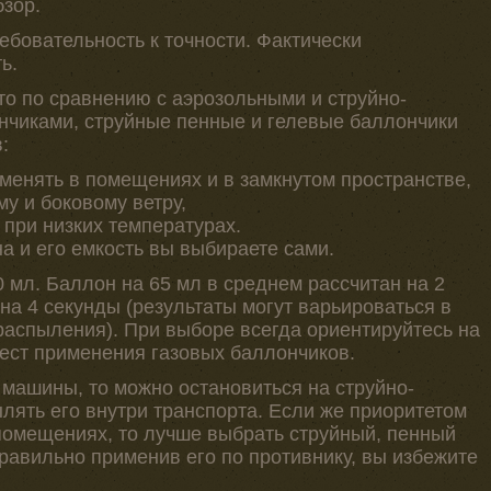
зор.
бовательность к точности. Фактически
ь.
что по сравнению с аэрозольными и струйно-
чиками, струйные пенные и гелевые баллончики
:
менять в помещениях и в замкнутом пространстве,
у и боковому ветру,
при низких температурах.
на и его емкость вы выбираете сами.
0 мл. Баллон на 65 мл в среднем рассчитан на 2
на 4 секунды (результаты могут варьироваться в
распыления). При выборе всегда ориентируйтесь на
ест применения газовых баллончиков.
 машины, то можно остановиться на струйно-
лять его внутри транспорта. Если же приоритетом
 помещениях, то лучше выбрать струйный, пенный
 правильно применив его по противнику, вы избежите