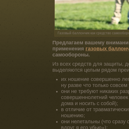
Газовый баллончик как средство самообо
Предлагаем вашему вниманию
применения
газовых баллонч
самообороны.
Из всех средств для защиты, 
выделяются целым рядом пре
их ношение совершенно лег
ну разве что только совсем
они не требуют никаких ра
совершеннолетний человек 
дома и носить с собой);
в отличие от травматически
ношению;
они нелетальны (что сразу
вдруг я его убью»);