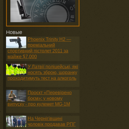
Новые
Phoenix Trinity H2 —
преміальний
спортивний пістолет 2011 за
майже $7,000
У Латвії поліцейські, які
носять зброю, щоранку
проходитимуть тест на алкоголь
Проєкт «Перевірено
боєм»: у новому
випуску - про кулемет MG-1М
На Чернігівщині
чоловік продавав РПГ