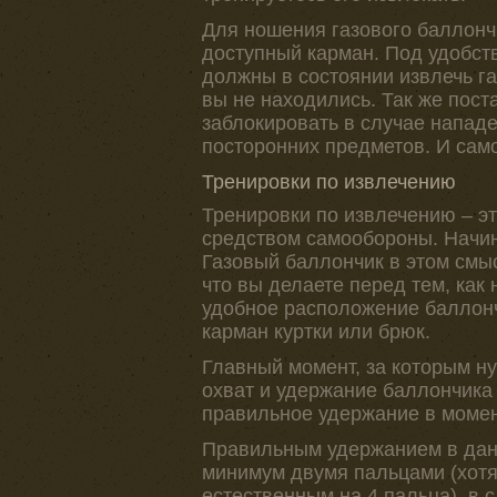
Для ношения газового баллонч
доступный карман. Под удобст
должны в состоянии извлечь г
вы не находились. Так же пост
заблокировать в случае нападе
посторонних предметов. И само
Тренировки по извлечению
Тренировки по извлечению – э
средством самообороны. Начина
Газовый баллончик в этом смыс
что вы делаете перед тем, как
удобное расположение баллончи
карман куртки или брюк.
Главный момент, за которым н
охват и удержание баллончика 
правильное удержание в моме
Правильным удержанием в данн
минимум двумя пальцами (хотя
естественным на 4 пальца), в