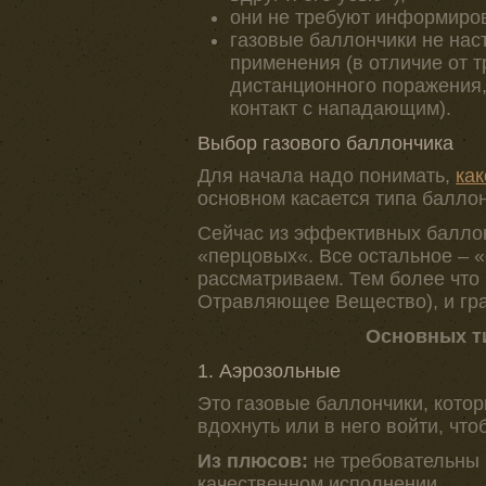
они не требуют информиров
газовые баллончики не нас
применения (в отличие от т
дистанционного поражения,
контакт с нападающим).
Выбор газового баллончика
Для начала надо понимать,
ка
основном касается типа баллон
Сейчас из эффективных баллон
«перцовых«. Все остальное – 
рассматриваем. Тем более что
Отравляющее Вещество), и гр
Основных т
1. Аэрозольные
Это газовые баллончики, кото
вдохнуть или в него войти, чт
Из плюсов:
не требовательны 
качественном исполнении.