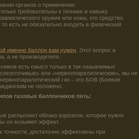
ания органов о применении;
только требовательны к технике и навыку
равматического оружия или ножа, это средство
 то есть не обязательно входить в физический
кой именно баллон вам нужен
. Этот вопрос в
а, а не производителя.
чиков есть смысл только в так называемых
«слезоточивые» или «нервнопаралитические», мы не
 нервнопаралитический газ – это БОВ (Боевое
ажданским не положено.
ипов газовых баллончиков пять:
рые распыляют облако аэрозоля, которое нужно
обы он возымел эффект.
к точности, достаточно эффективны при