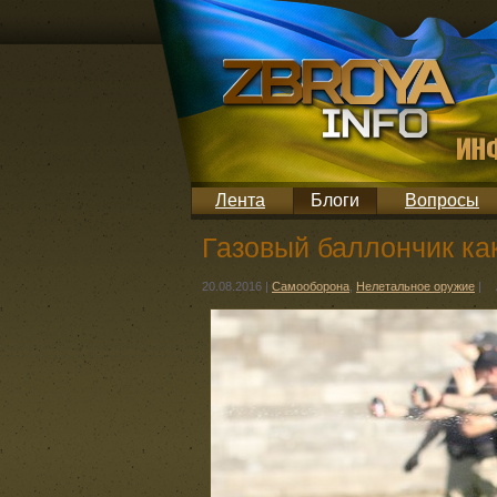
Лента
Блоги
Вопросы
Газовый баллончик ка
20.08.2016
|
Самооборона
,
Нелетальное оружие
|