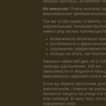
пенные баллоны, залепляют об
Из минусов:
Очень высокая тре
максимальная требовательност
Так же особо нужно отметить, 
аэрозольными газовыми баллон
имеют ряд веских преимуществ
возможность безопасно при
устойчивость к фронтальном
сохранение эффективности 
Исходя из этого, тип балло
Базовых емкостей две: 65 и 10
секунды распыления, 100 мл – 
зависимости от модели и типа 
максимально широкий спектр м
Если вы берете баллончик для
аэрозольном, главное не распы
является защита на улице и в
или гелевый. В силу того, что
поражения себя.