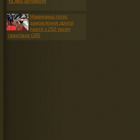
та два автомати
Німеччина готує
замовлення другої
партії з 250 тисяч
гвинтівок G95