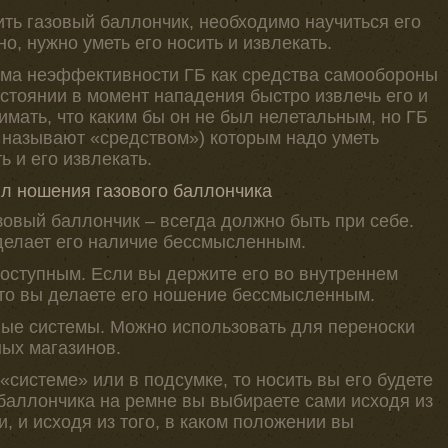
ить газовый баллончик, необходимо научиться его
о, нужно уметь его носить и извлекать.
ема неэффективности ГБ как средства самообороны
состоянии в момент нападения быстро извлечь его и
имать, что каким бы он не был нелетальным, но ГБ
и называют «средством») которым надо уметь
ь и его извлекать.
ил ношения газового баллончика
зовый баллончик – всегда должно быть при себе.
делает его наличие бессмысленным.
доступным. Если вы держите его во внутреннем
то вы делаете его ношение бессмысленным.
ные системы. Можно использовать для переноски
ных магазинов.
«системе» или в подсумке, то носить вы его будете
 баллончика на ремне вы выбираете сами исходя из
, и исходя из того, в каком положении вы