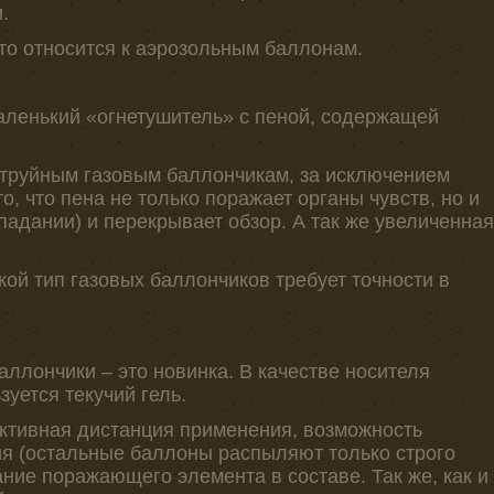
.
то относится к аэрозольным баллонам.
маленький «огнетушитель» с пеной, содержащей
труйным газовым баллончикам, за исключением
о, что пена не только поражает органы чувств, но и
падании) и перекрывает обзор. А так же увеличенная
акой тип газовых баллончиков требует точности в
ллончики – это новинка. В качестве носителя
уется текучий гель.
тивная дистанция применения, возможность
я (остальные баллоны распыляют только строго
ние поражающего элемента в составе. Так же, как и