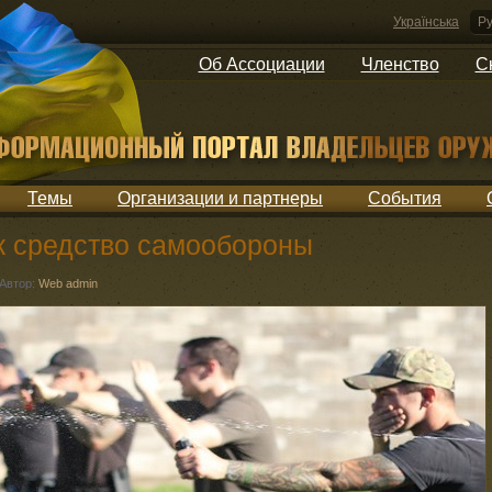
Українська
Ру
Об Ассоциации
Членство
С
Темы
Организации и партнеры
События
к средство самообороны
Автор:
Web admin