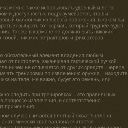
ика можно также использовать удобный и легко
вом и доступностью подразумевается, что вы
азовый баллончик из любого положения, в каком бы
араться выбрать тот карман, который труднее будет
ния. Так же в кармане не должно быть никаких
 собой, никаких ретракторов и фиксаторов.
то обязательный элемент владения любым
я от пистолета, заканчивая тактической ручкой.
ле ничем не отличается от других средств. Первое,
 начать тренировки по извлечению оружия – находите
ка на теле. Не важно, будет это ремень, или
ужно следить при тренировках – это правильных
в процессе извлечения, и соответственно –
нт применения.
ом случае считается плотный охват баллона
 анатомически хват баллона считается
 случае баллончика малой емкости. Большой палец