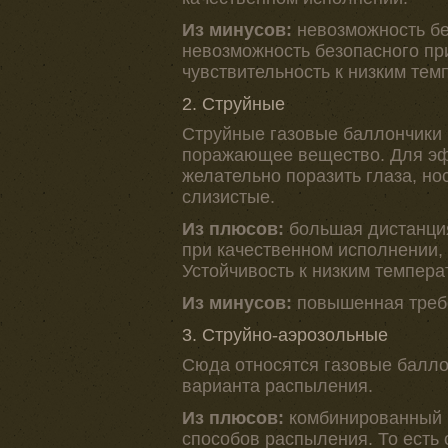
Из минусов:
невозможность бе
невозможность безопасного пр
чувствительность к низким те
2. Струйные
Струйные газовые баллончики
поражающее вещество. Для эф
желательно поразить глаза, нос
слизистые.
Из плюсов:
большая дистанция
при качественном исполнении
Устойчивость к низким темпера
Из минусов:
повышенная требо
3. Струйно-аэрозольные
Сюда относятся газовые балло
варианта распыления.
Из плюсов:
комбинированный 
способов распыления. То есть 