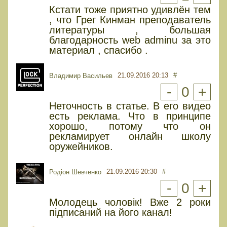
Кстати тоже приятно удивлён тем
, что Грег Кинман преподаватель
литературы , большая
благодарность web adminu за это
материал , спасибо .
21.09.2016 20:13
#
Владимир Васильев
-
0
+
Неточность в статье. В его видео
есть реклама. Что в принципе
хорошо, потому что он
рекламирует онлайн школу
оружейников.
21.09.2016 20:30
#
Родіон Шевченко
-
0
+
Молодець чоловік! Вже 2 роки
підписаний на його канал!