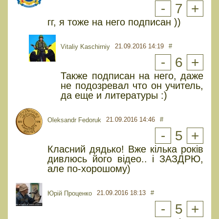
-
7
+
гг, я тоже на него подписан ))
21.09.2016 14:19
#
Vitaliy Kaschirniy
-
6
+
Также подписан на него, даже
не подозревал что он учитель,
да еще и литературы :)
21.09.2016 14:46
#
Oleksandr Fedoruk
-
5
+
Класний дядько! Вже кілька років
дивлюсь його відео.. і ЗАЗДРЮ,
але по-хорошому)
21.09.2016 18:13
#
Юрiй Проценко
-
5
+