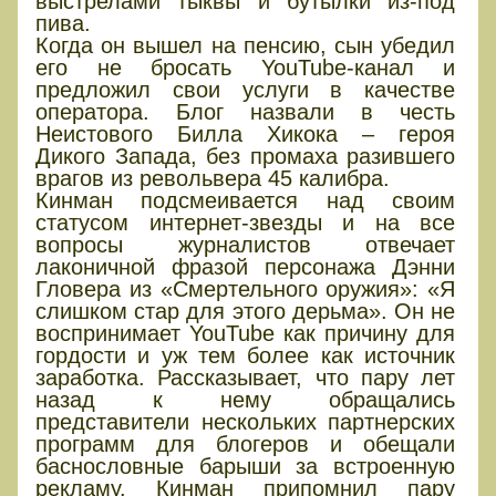
выстрелами тыквы и бутылки из-под
пива.
Когда он вышел на пенсию, сын убедил
его не бросать YouTube-канал и
предложил свои услуги в качестве
оператора. Блог назвали в честь
Неистового Билла Хикока – героя
Дикого Запада, без промаха разившего
врагов из револьвера 45 калибра.
Кинман подсмеивается над своим
статусом интернет-звезды и на все
вопросы журналистов отвечает
лаконичной фразой персонажа Дэнни
Гловера из «Смертельного оружия»: «Я
слишком стар для этого дерьма». Он не
воспринимает YouTube как причину для
гордости и уж тем более как источник
заработка. Рассказывает, что пару лет
назад к нему обращались
представители нескольких партнерских
программ для блогеров и обещали
баснословные барыши за встроенную
рекламу. Кинман припомнил пару