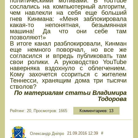
политическими мотивами. В YouTube
сослались на компьютерный алгоритм,
чем навлекли на себя еще больший
гнев Кинмана: «Меня заблокировала
какая-то непонятная, безымянная
машина! Да что они себе там
позволяют!»
В итоге канал разблокировали, Кинман
еще немного поворчал, но все же
согласился и впредь публиковать там
свои ролики. А руководство YouTube
наверняка вздохнуло с облегчением.
Кому захочется ссориться с жителем
Теннесси, хранящим дома три тысячи
стволов?
По материалам статьи Владимира
Тодорова
Рейтинг: 20, Просмотров: 1665
Комментариев:
13
21.09.2016 12:39
#
Олександр Дніпро