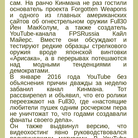
сам. На ранчо Кинмана не раз гостили
основатель проекта Forgotten Weapons
и одного из главных американских
сайтов об огнестрельном оружии Full30
Йен МакКолум, а также создатель
YouTube-канала FPSRussia Кайл
Майерс. Вместе они обсуждают и
тестируют редкие образцы стрелкового
оружия вроде японской винтовки
«Арисака», а в перерывах потешаются
над модными тенденциями и
демократами.
В январе 2016 года YouTube без
объяснения причин дважды за неделю
забанил канал Кинмана. Тот
рассвирепел и объявил, что его ролики
переезжают на Full30, где «настоящие
любители пушек одним росчерком пера
не уничтожат то, что годами создавали
фанаты своего дела».
Он также выдвинул версию, что
видеохостинг явно руководствовался