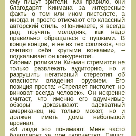
ему пишут зрители. Как правило, они
благодарят Кинмана за интересные
факты о том или ином пистолете, а
иногда и просто отмечают его классный
авторский стиль. «Понимаете, я всегда
рад поучить молодняк, как надо
правильно обращаться с пушками. В
конце концов, я не из тех сопляков, что
считают себя крутыми вояками», –
подкалывает он конкурентов.
Своими роликами Кинман стремится не
только развлекать аудиторию, но и
разрушить негативный стереотип об
опасности владения оружием. Его
позиция проста: «Стреляет пистолет, но
виноват всегда человек». Он искренне
считает, что именно его вдумчивые
обзоры доказывают: адекватный
американец не только может, но и
должен иметь дома небольшой
арсенал.
«И люди это понимают. Меня часто
благодарят за мое творчество. Пишут,