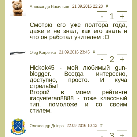
21.09.2016 22:28
#
Александр Васильев
-
1
+
Смотрю его уже полтора года,
даже и не знал, как его звать и
что он работал учителем :O
21.09.2016 23:45
#
Oleg Karpenko
-
2
+
Hickok45 - мой любимый gun-
blogger. Всегда интересно,
доступно, просто. И куча
стрельбы!
Второй в моем рейтинге
iraqveteran8888 - тоже классный
тип, помоложе и со своим
стилем.
22.09.2016 10:13
#
Олександр Дніпро
-
3
+