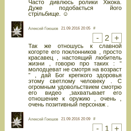
Часто дивлюсь ролики Хікока.
Дуже подобається його
стрільбище. ☺
21.09.2016 20:05
#
Алексей Гоюшов
-
2
+
Так же отношусь к славной
когорте его поклонников , просто
красавец , настоящий любитель
жизни , говорю про таких : "
молодцеват не смотря на возраст
" , дай Бог крепкого здоровья
этому светлому человеку . С
огромным удовольствием смотрю
его видео ,захватывает его
отношение к оружию , очень ,
очень позитивный персонаж .
21.09.2016 20:09
#
Алексей Гоюшов
-
1
+