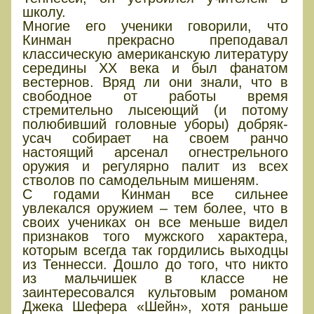
школу.
Многие его ученики говорили, что
Кинман прекрасно преподавал
классическую американскую литературу
середины ХХ века и был фанатом
вестернов. Вряд ли они знали, что в
свободное от работы время
стремительно лысеющий (и потому
полюбивший головные уборы) добряк-
усач собирает на своем ранчо
настоящий арсенал огнестрельного
оружия и регулярно палит из всех
стволов по самодельным мишеням.
С годами Кинман все сильнее
увлекался оружием – тем более, что в
своих учениках он все меньше видел
признаков того мужского характера,
которым всегда так гордились выходцы
из Теннесси. Дошло до того, что никто
из мальчишек в классе не
заинтересовался культовым романом
Джека Шефера «Шейн», хотя раньше