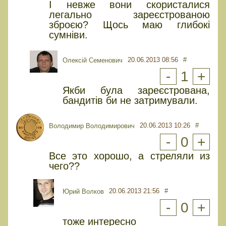
І невже вони скористалися
легально зареєстрованою
зброєю? Щось маю глибокі
сумніви.
20.06.2013 08:56
#
Олексій Семенович
-
1
+
Якби була зареєстрована,
бандитів би не затримували.
20.06.2013 10:26
#
Володимир Володимирович
-
0
+
Все это хорошо, а стреляли из
чего??
20.06.2013 21:56
#
Юрий Волков
-
0
+
тоже интересно