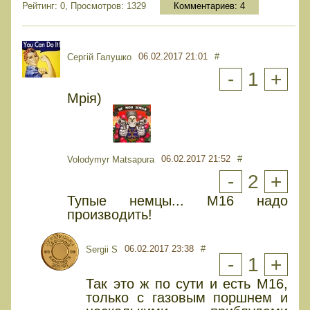
Рейтинг: 0, Просмотров: 1329
Комментариев:
4
06.02.2017 21:01
#
Сергій Галушко
-
1
+
Мрія)
06.02.2017 21:52
#
Volodymyr Matsapura
-
2
+
Тупые немцы... М16 надо
производить!
06.02.2017 23:38
#
Sergii S
-
1
+
Так это ж по сути и есть М16,
только с газовым поршнем и