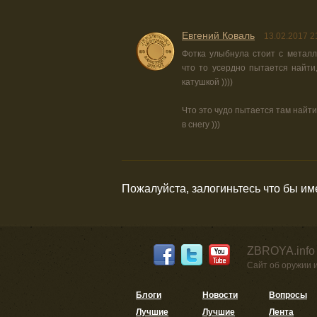
Евгений Коваль
13.02.2017 2
Фотка улыбнула стоит с металл
что то усердно пытается найти,
катушкой ))))
Что это чудо пытается там найт
в снегу )))
Пожалуйста, залогиньтесь что бы и
ZBROYA.info
Сайт об оружии 
Блоги
Новости
Вопросы
Лучшие
Лучшие
Лента