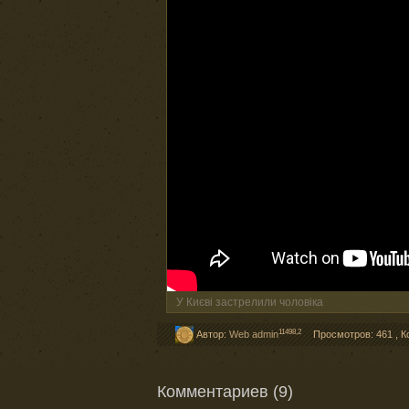
У Києві застрелили чоловіка
11498,2
Автор:
Web admin
Просмотров: 461
,
К
Комментариев (9)