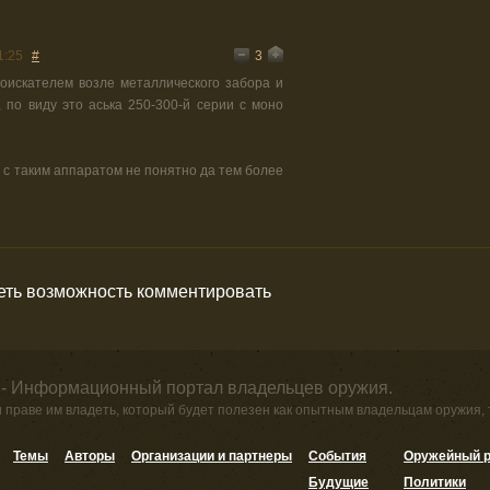
3
1:25
#
оискателем возле металлического забора и
 по виду это аська 250-300-й серии с моно
и с таким аппаратом не понятно да тем более
меть возможность комментировать
 - Информационный портал владельцев оружия.
и праве им владеть, который будет полезен как опытным владельцам оружия,
Темы
Авторы
Организации и партнеры
События
Оружейный р
Будущие
Политики