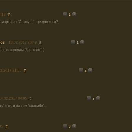
1
8:18
#
смартфон "Самсунг" - це для чого?
вов
1
13.02.2017 20:49
#
фото колегам (без жартів)
2
02.2017 21:55
#
2
14.02.2017 04:05
#
у" в вк, и на том "спасибо"...
3
45
#