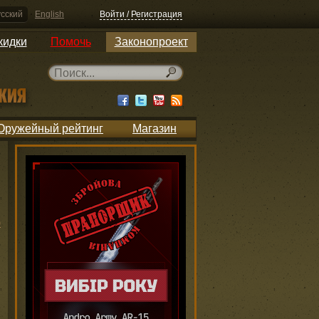
сский
English
Войти / Регистрация
кидки
Помочь
Законопроект
Оружейный рейтинг
Магазин
ю