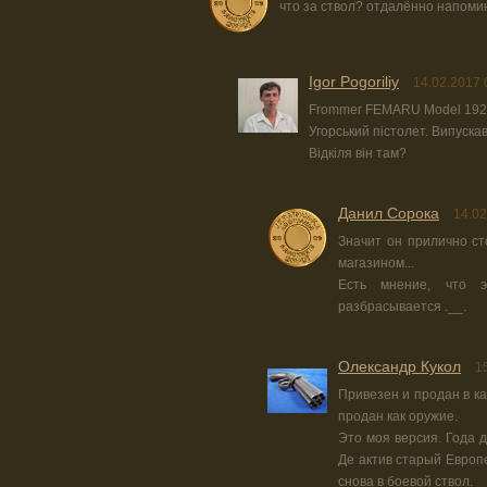
что за ствол? отдалённо напоми
Igor Pogoriliy
14.02.2017 
Frommer FEMARU Model 192
Угорський пістолет. Випускав
Відкіля він там?
Данил Сорока
14.02
Значит он прилично ст
магазином...
Есть мнение, что э
разбрасывается .__.
Олександр Кукол
1
Привезен и продан в ка
продан как оружие.
Это моя версия. Года 
Де актив старый Европ
снова в боевой ствол.