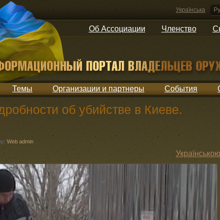
Українська
Ру
Об Ассоциации
Членство
С
Темы
Организации и партнеры
События
робности об убийстве в Киеве.
ор:
Web admin
Українсько