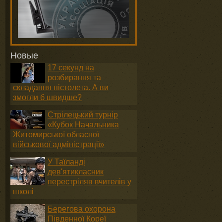
Новые
17 секунд на
розбирання та
складання пістолета. А ви
змогли б швидше?
Стрілецький турнір
«Кубок Начальника
Житомирської обласної
військової адміністрації»
У Таїланді
дев'ятикласник
перестріляв вчителів у
школі
Берегова охорона
Південної Кореї