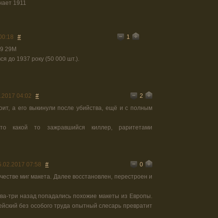
нает 1911
1
00:18
#
9 29M
ся до 1937 року (50 000 шт.).
2
.2017 04:02
#
оит, а его выкинули после убийства, ещё и с полным
то какой то зажравшийся киллер, раритетами
0
5.02.2017 07:58
#
честве миг макета. Далее восстановлен, перестроен и
два-три назад попадались похожие макеты из Европы.
ейский без особого труда опытный слесарь превратит