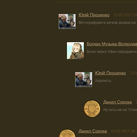
Юрiй Проценко
13.02.2017 1
Фотографувати речові докази на 
Богдан Музыка-Волкода
Вони через Viber передають 
Юрiй Проценко
13.
Ахрєнєть.
Данил Сорока
Ну хоть не на "стенк
Данил Сорока
13.02.2017 20: