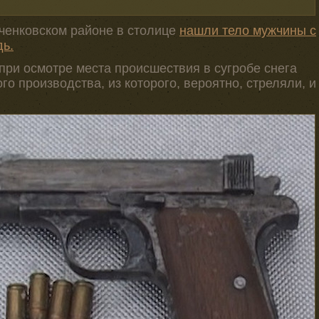
ченковском районе в столице
нашли тело мужчины с
дь.
при осмотре места происшествия в сугробе снега
о производства, из которого, вероятно, стреляли, и