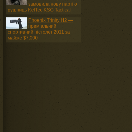
замовила нову партію
рушниць KelTec KSG Tactical
Phoenix Trinity H2 —
преміальний
спортивний пістолет 2011 за
майже $7,000