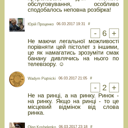
обслуговування, особливо
сподобалось неповна розбірка!
06.03.2017 19:31
#
Юрiй Проценко
-
6
+
Не маючи легальної можливості
порівняти цей пістолет з іншими,
це як намагатись зрозуміти смак
банану дивлячись на нього по
телевізору. ☺
06.03.2017 21:05
#
Wadym Piątnicki
-
2
+
Не на ринці, а на ринку. Ринок -
на ринку. Якщо на ринці - то це
місцевий відмінок від слова
ринка.
06.03.2017 23:18
#
Oleg Koshelenko