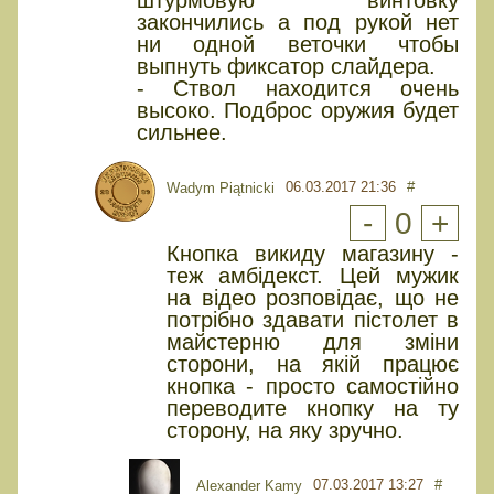
штурмовую винтовку
закончились а под рукой нет
ни одной веточки чтобы
выпнуть фиксатор слайдера.
- Ствол находится очень
высоко. Подброс оружия будет
сильнее.
06.03.2017 21:36
#
Wadym Piątnicki
-
0
+
Кнопка викиду магазину -
теж амбідекст. Цей мужик
на відео розповідає, що не
потрібно здавати пістолет в
майстерню для зміни
сторони, на якій працює
кнопка - просто самостійно
переводите кнопку на ту
сторону, на яку зручно.
07.03.2017 13:27
#
Alexander Kamy