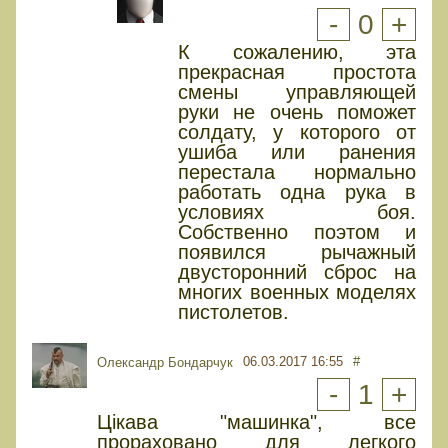
-
0
+
К сожалению, эта
прекрасная простота
смены управляющей
руки не очень поможет
солдату, у которого от
ушиба или ранения
перестала нормально
работать одна рука в
условиях боя.
Собственно поэтом и
появился рычажный
двусторонний сброс на
многих военных моделях
пистолетов.
06.03.2017 16:55
#
Олександр Бондарчук
-
1
+
Цікава "машинка", все
прораховано для легкого