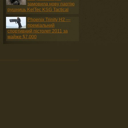
замовила нову партію
рушниць KelTec KSG Tactical
Phoenix Trinity H2 —
преміальний
спортивний пістолет 2011 за
майже $7,000