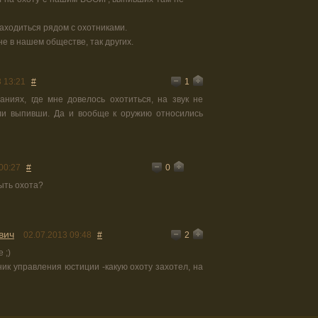
аходиться рядом с охотниками.
не в нашем обществе, так других.
1
 13:21
#
аниях, где мне довелось охотиться, на звук не
ли выпивши. Да и вообще к оружию относились
0
00:27
#
быть охота?
вич
2
02.07.2013 09:48
#
 ;)
ник управления юстиции -какую охоту захотел, на