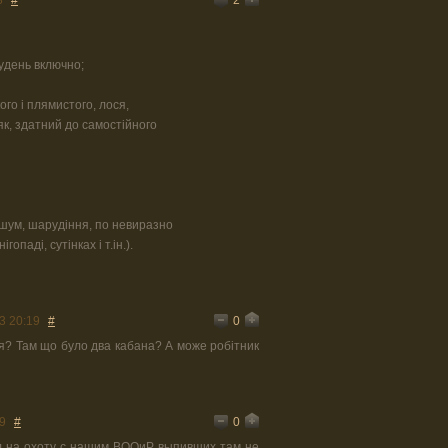
3
#
рудень включно;
ого і плямистого, лося,
к, здатний до самостійного
 шум, шарудіння, по невиразно
гопаді, сутінках і т.ін.).
0
3 20:19
#
ня? Там що було два кабана? А може робітник
0
9
#
л на охоту с нашим ВООиР, выпивших там не