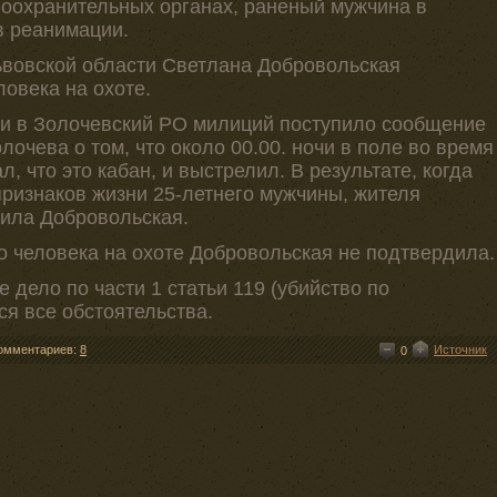
воохранительных органах, раненый мужчина в
в реанимации.
вовской области Светлана Добровольская
овека на охоте.
очи в Золочевский РО милиций поступило сообщение
лочева о том, что около 00.00. ночи в поле во время
, что это кабан, и выстрелил. В результате, когда
признаков жизни 25-летнего мужчины, жителя
щила Добровольская.
 человека на охоте Добровольская не подтвердила.
 дело по части 1 статьи 119 (убийство по
я все обстоятельства.
омментариев:
8
Источник
0