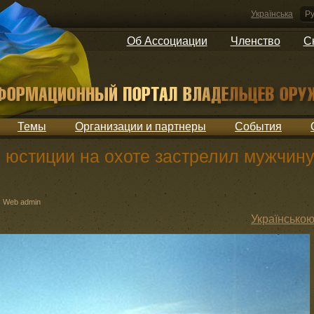
Українська
Ру
Об Ассоциации
Членство
С
Темы
Организации и партнеры
События
 юстиции на охоте застрелил мужчин
:
Web admin
Українсько