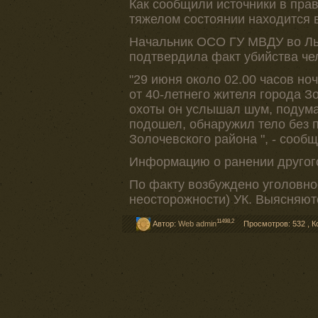
Как сообщили источники в пра
тяжелом состоянии находится 
Начальник ОСО ГУ МВДУ во Ль
подтвердила факт убийства чел
"29 июня около 02.00 часов н
от 40-летнего жителя города Зо
охоты он услышал шум, подумал
подошел, обнаружил тело без 
Золочевского района ", - сооб
Информацию о ранении другого
По факту возбуждено уголовное
неосторожности) УК. Выясняютс
11498,2
Автор:
Web admin
Просмотров: 532
,
К