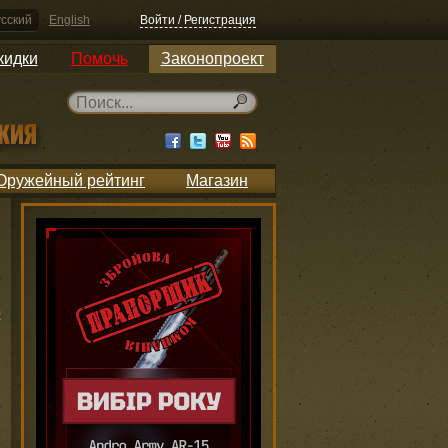
сский
English
Войти / Регистрация
кидки
Помочь
Законопроект
Оружейный рейтинг
Магазин
у
ю