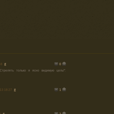
0
48
#
Стрелять только я ясно видимую цель!".
1
13 18:27
#
2