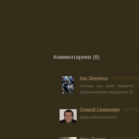
Комментариев (8)
Igor Shmelyov
01.07.2013 16:
Сколько раз всем твердили: "
Банальнейшее нарушение ТБ.
Олексій Семенович
01.07.20
Зараз хіба полюють?
Иван Петрое