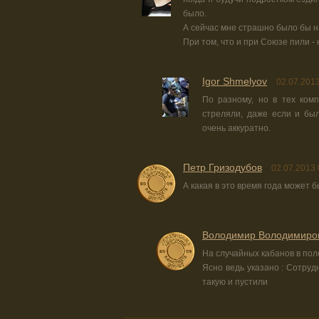
было.
А сейчас мне страшно было бы н
При том, что и при Союзе пили - 
Igor Shmelyov
02.07.2013
По разному, но в тех комп
стреляли, даже если и бы
очень аккуратно.
Петр Гризодубов
02.07.2013 
А какая в это время года может 
Володимир Володимиро
На случайных кабанов в поле
Ясно ведь указано : Сотруд
такую и пустили