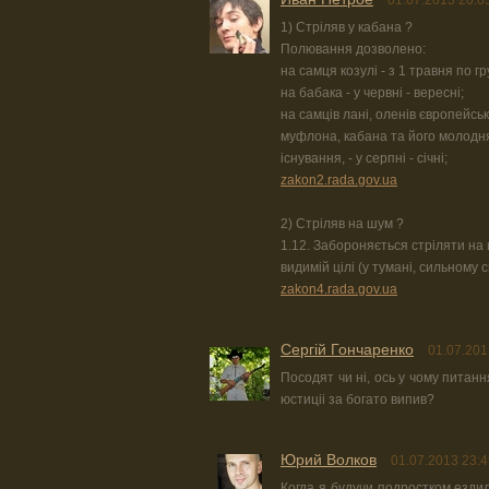
01.07.2013 20:0
1) Стріляв у кабана ?
Полювання дозволено:
на самця козулі - з 1 травня по г
на бабака - у червні - вересні;
на самців лані, оленів європейськ
муфлона, кабана та його молодня
існування, - у серпні - січні;
zakon2.rada.gov.ua
2) Стріляв на шум ?
1.12. Забороняється стріляти на
видимій цілі (у тумані, сильному сні
zakon4.rada.gov.ua
Сергій Гончаренко
01.07.201
Посодят чи ні, ось у чому питан
юстиціі за богато випив?
Юрий Волков
01.07.2013 23:4
Когда я будучи подростком езди