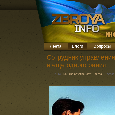
Лента
Блоги
Вопросы
Сотрудник управления
и еще одного ранил
01.07.2013
|
Техника безопасности
,
Охота
|
Автор