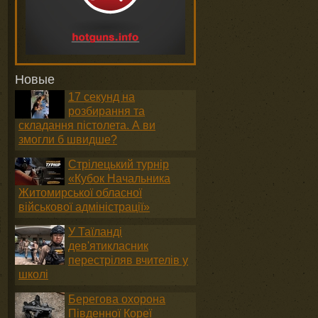
Новые
17 секунд на
розбирання та
складання пістолета. А ви
змогли б швидше?
Стрілецький турнір
«Кубок Начальника
Житомирської обласної
військової адміністрації»
У Таїланді
дев'ятикласник
перестріляв вчителів у
школі
Берегова охорона
Південної Кореї