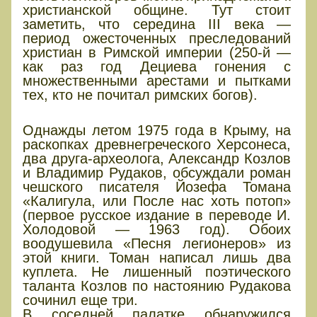
христианской общине. Тут стоит
заметить, что середина III века —
период ожесточенных преследований
христиан в Римской империи (250-й —
как раз год Дециева гонения с
множественными арестами и пытками
тех, кто не почитал римских богов).
Интересный факт
Однажды летом 1975 года в Крыму, на
раскопках древнегреческого Херсонеса,
два друга-археолога, Александр Козлов
и Владимир Рудаков, обсуждали роман
чешского писателя Йозефа Томана
«Калигула, или После нас хоть потоп»
(первое русское издание в переводе И.
Холодовой — 1963 год). Обоих
воодушевила «Песня легионеров» из
этой книги. Томан написал лишь два
куплета. Не лишенный поэтического
таланта Козлов по настоянию Рудакова
сочинил еще три.
В соседней палатке обнаружился