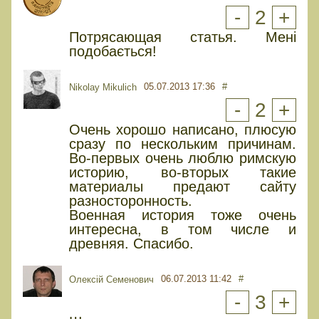
-
2
+
Потрясающая статья. Мені
подобається!
05.07.2013 17:36
#
Nikolay Mikulich
-
2
+
Очень хорошо написано, плюсую
сразу по нескольким причинам.
Во-первых очень люблю римскую
историю, во-вторых такие
материалы предают сайту
разносторонность.
Военная история тоже очень
интересна, в том числе и
древняя. Спасибо.
06.07.2013 11:42
#
Олексій Семенович
-
3
+