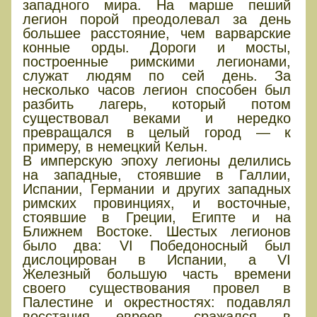
западного мира. На марше пеший
легион порой преодолевал за день
большее расстояние, чем варварские
конные орды. Дороги и мосты,
построенные римскими легионами,
служат людям по сей день. За
несколько часов легион способен был
разбить лагерь, который потом
существовал веками и нередко
превращался в целый город — к
примеру, в немецкий Кельн.
В имперскую эпоху легионы делились
на западные, стоявшие в Галлии,
Испании, Германии и других западных
римских провинциях, и восточные,
стоявшие в Греции, Египте и на
Ближнем Востоке. Шестых легионов
было два: VI Победоносный был
дислоцирован в Испании, а VI
Железный большую часть времени
своего существования провел в
Палестине и окрестностях: подавлял
восстания евреев, сражался в