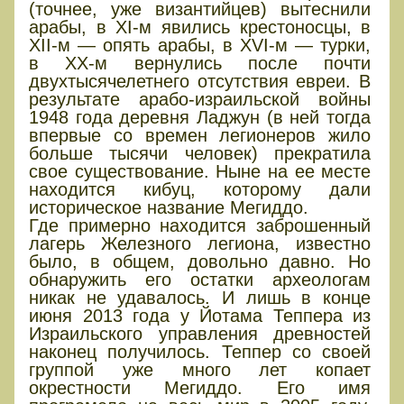
(точнее, уже византийцев) вытеснили
арабы, в XI-м явились крестоносцы, в
XII-м — опять арабы, в XVI-м — турки,
в XX-м вернулись после почти
двухтысячелетнего отсутствия евреи. В
результате арабо-израильской войны
1948 года деревня Ладжун (в ней тогда
впервые со времен легионеров жило
больше тысячи человек) прекратила
свое существование. Ныне на ее месте
находится кибуц, которому дали
историческое название Мегиддо.
Где примерно находится заброшенный
лагерь Железного легиона, известно
было, в общем, довольно давно. Но
обнаружить его остатки археологам
никак не удавалось. И лишь в конце
июня 2013 года у Йотама Теппера из
Израильского управления древностей
наконец получилось. Теппер со своей
группой уже много лет копает
окрестности Мегиддо. Его имя