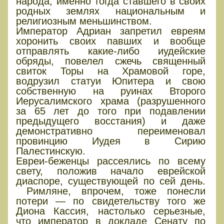
народа, именно тогда ставшего в своих
родных землях национальным и
религиозным меньшинством.
Император Адриан запретил евреям
хоронить своих павших и вообще
отправлять какие-либо иудейские
обряды, повелел сжечь священный
свиток Торы на Храмовой горе,
водрузил статуи Юпитера и свою
собственную на руинах Второго
Иерусалимского храма (разрушенного
за 65 лет до того при подавлении
предыдущего восстания) и даже
демонстративно переименовал
провинцию Иудея в Сирию
Палестинскую.
Евреи-беженцы рассеялись по всему
свету, положив начало еврейской
диаспоре, существующей по сей день.
Римляне, впрочем, тоже понесли
потери — по свидетельству того же
Диона Кассия, настолько серьезные,
что император в докладе Сенату по