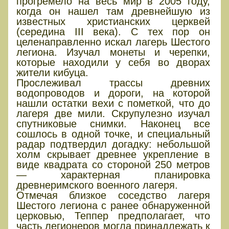
прогремело на весь мир в 2005 году,
когда он нашел там древнейшую из
известных христианских церквей
(середина III века). С тех пор он
целенаправленно искал лагерь Шестого
легиона. Изучал монеты и черепки,
которые находили у себя во дворах
жители кибуца.
Прослеживал трассы древних
водопроводов и дороги, на которой
нашли остатки вехи с пометкой, что до
лагеря две мили. Скрупулезно изучал
спутниковые снимки. Наконец все
сошлось в одной точке, и специальный
радар подтвердил догадку: небольшой
холм скрывает древнее укрепление в
виде квадрата со стороной 250 метров
— характерная планировка
древнеримского военного лагеря.
Отмечая близкое соседство лагеря
Шестого легиона с ранее обнаруженной
церковью, Теппер предполагает, что
часть легионеров могла принадлежать к