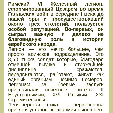
Римский VI Железный легион,
сформированный Цезарем во время
Галльских войн в середине I века до
нашей эры и просуществовавший
около трех столетий, пользуется
особой репутацией. Во-первых, он
сыграл важную и далеко не
благовидную роль в истории
еврейского народа.
Легион — это нечто большее, чем
просто воинское подразделение. Это
3,5-5 тысяч солдат, которые, благодаря
отменной выучке и строжайшей
дисциплине, сражаются,
передвигаются, работают, живут как
единый организм. Помимо номеров,
легионам за боевые заслуги
присваивали почетные эпитеты: II
Неустрашимый, XVI Стойкий, XXI
Стремительный.
Легионерская этика — первооснова
присяг и уставов всех армий нынешнего