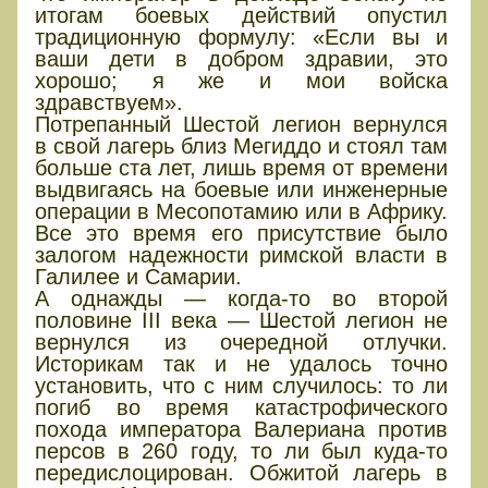
итогам боевых действий опустил
традиционную формулу: «Если вы и
ваши дети в добром здравии, это
хорошо; я же и мои войска
здравствуем».
Потрепанный Шестой легион вернулся
в свой лагерь близ Мегиддо и стоял там
больше ста лет, лишь время от времени
выдвигаясь на боевые или инженерные
операции в Месопотамию или в Африку.
Все это время его присутствие было
залогом надежности римской власти в
Галилее и Самарии.
А однажды — когда-то во второй
половине III века — Шестой легион не
вернулся из очередной отлучки.
Историкам так и не удалось точно
установить, что с ним случилось: то ли
погиб во время катастрофического
похода императора Валериана против
персов в 260 году, то ли был куда-то
передислоцирован. Обжитой лагерь в