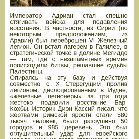
Император Адриан стал спешно
стягивать войска для подавления
восстания. В частности, из Сирии (по
некоторым предположениям, из
Аравии) был переброшен VI Железный
легион. Он встал лагерем в Галилее, в
стратегической точке в долине Мегиддо
— там, где с незапамятных времен
происходили битвы, решавшие судьбы
Палестины.
Опираясь на эту базу и действуя
совместно с X Стерегущим пролив
легионом, дислоцированным в Иудее,
«железные легионеры» за три года
жестоко подавили восстание Бар-
Кохбы. Историк Дион Кассий писал, что
жертвами римской ярости стали 580
тысяч человек, было разрушено 50
городов и 985 деревень. Это был
оглушительный удар для еврейского