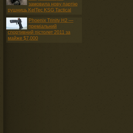
замовила нову партію
рушниць KelTec KSG Tactical
Phoenix Trinity H2 —
преміальний
спортивний пістолет 2011 за
майже $7,000