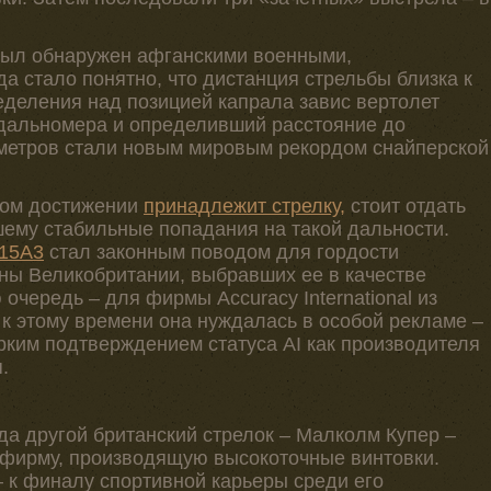
был обнаружен афганскими военными,
а стало понятно, что дистанция стрельбы близка к
еделения над позицией капрала завис вертолет
дальномера и определивший расстояние до
 метров стали новым мировым рекордом снайперской
этом достижении
принадлежит стрелку,
стоит отдать
ему стабильные попадания на такой дальности.
115A3
стал законным поводом для гордости
ы Великобритании, выбравших ее в качестве
очередь – для фирмы Accuracy International из
о к этому времени она нуждалась в особой рекламе –
рким подтверждением статуса AI как производителя
.
гда другой британский стрелок – Малколм Купер –
 фирму, производящую высокоточные винтовки.
– к финалу спортивной карьеры среди его