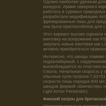
Однако наиболее удачным для A
конкурсе. Армии северного ко
работать в суровых природных 
разработали модификацию Arcti
фрезерованные пазы для предо
она была приспособлена для ст
Этот вариант высоко оценили 
винтовку на вооружение как P
закупать новые винтовки как 
активно приобретаться правоо
Интересно, что шведы помимо 
подкалиберный, с сердечником
высвобождается из пластико-а
ствола. Начальная скорость у э
обычные пули патрона 7,62×51 
скорости лишь порядка 900 м/с
шведов фирмой «Винчестер» на
Light Armor Penetrator).
Финский патрон для британско