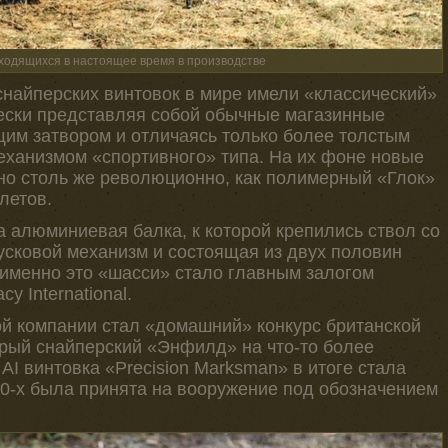
находящихся в настоящее время в производстве
снайперских винтовок в мире имели «классический»
чески представляя собой обычные магазинные
щим затвором и отличаясь только более толстым
еханизмом «спортивного» типа. На их фоне новые
но столь же революционно, как полимерный «Глок»
летов.
 алюминиевая балка, к которой крепились ствол со
усковой механизм и состоящая из двух половин
 именно это «шасси» стало главным залогом
y International.
й компании стал «домашний» конкурс британской
рый снайперский «Энфилд» на что-то более
I винтовка «Precision Marksman» в итоге стала
80-х была принята на вооружение под обозначением