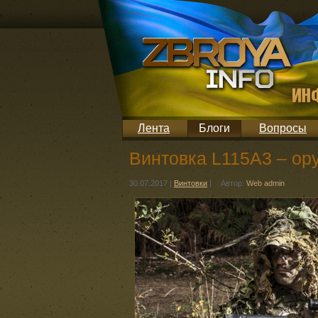
Лента
Блоги
Вопросы
Винтовка L115A3 – ор
30.07.2017
|
Винтовки
|
Автор:
Web admin