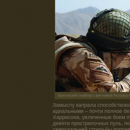
Британский снайпер с винтовкой Accuracy I
Замыслу капрала способствова
идеальными – почти полное бе
Харрисона, увлеченные боем п
девяти пристрелочных пуль, п
сверхдальней стрельбы поправ