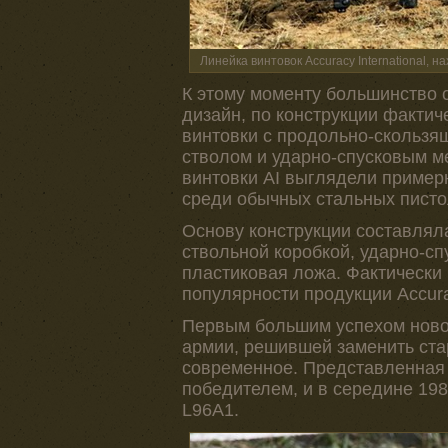
Линейка винтовок Accuracy International, 
К этому моменту большинство 
дизайн, по конструкции факти
винтовки с продольно-скользя
стволом и ударно-спусковым м
винтовки AI выглядели пример
среди обычных стальных писто
Основу конструкции составляла
ствольной коробкой, ударно-сп
пластиковая ложа. Фактически
популярности продукции Accurac
Первым большим успехом ново
армии, решившей заменить ста
современное. Представленная A
победителем, и в середине 19
L96A1.