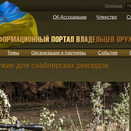
Українська
Ру
Об Ассоциации
Членство
С
Темы
Организации и партнеры
События
ужие для снайперских рекордов