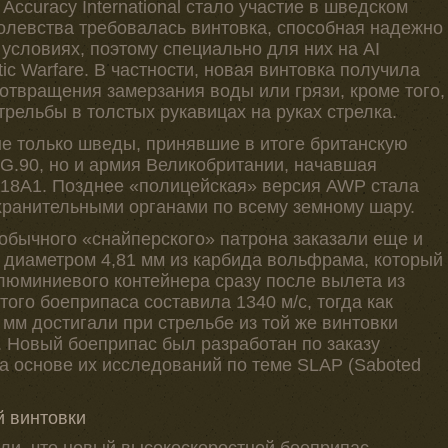
ccuracy International стало участие в шведском
ролевства требовалась винтовка, способная надежно
условиях, поэтому специально для них на AI
c Warfare. В частности, новая винтовка получила
твращения замерзания воды или грязи, кроме того,
рельбы в толстых рукавицах на руках стрелка.
не только шведы, принявшие в итоге британскую
SG.90, но и армия Великобритании, начавшая
L118A1. Позднее «полицейская» версия AWP стала
хранительными органами по всему земному шару.
обычного «снайперского» патрона заказали еще и
 диаметром 4,81 мм из карбида вольфрама, который
люминиевого контейнера сразу после вылета из
того боеприпаса составила 1340 м/с, тогда как
мм достигали при стрельбе из той же винтовки
. Новый боеприпас был разработан по заказу
 основе их исследований по теме SLAP (Saboted
й винтовки