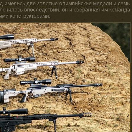
д имелись две золотые олимпийские медали и семь
ыяснилось впоследствии, он и собранная им команда
ыми конструкторами.