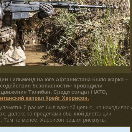
нции Гильменд на юге Афганистана было жарко –
 содействия безопасности» проводили
движения Талибан. Среди солдат НАТО,
итанский капрал Крейг Харрисон.
улеметный расчет был важной целью, но находилась
рах, далеко за пределами обычной дистанции
. Тем не менее, Харрисон решил рискнуть.