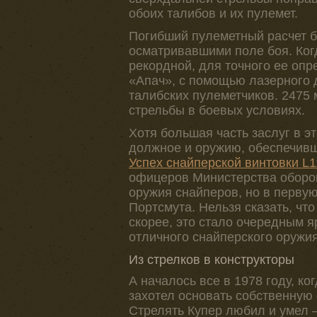
обоих талибов и их пулемет.
Погибший пулеметный расчет 
осматривавшими поле боя. Когд
рекордной, для точного ее опр
«Апач», с помощью лазерного 
талибских пулеметчиков. 2475
стрельбы в боевых условиях.
Хотя большая часть заслуг в 
должное и оружию, обеспечивш
Успех снайперской винтовки L
офицеров Министерства оборон
оружия снайперов, но в первую 
Портсмута. Нельзя сказать, чт
скорее, это стало очередным я
отличного снайперского оружия
Из стрелков в конструкторы
А началось все в 1978 году, ко
захотел основать собственную
Стрелять Купер любил и умел 