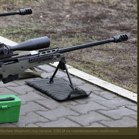
ic Warfare Magnum) под патрон .338LM на соревнованиях снайперов