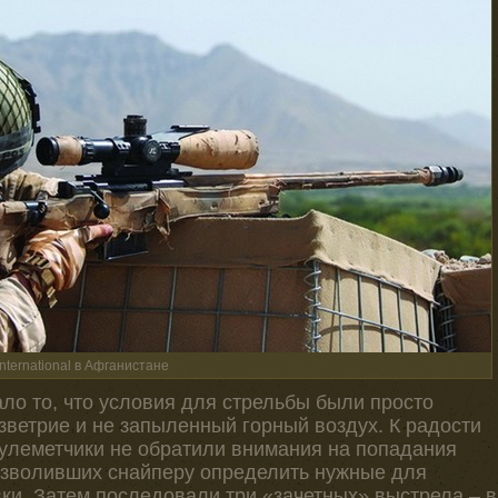
nternational в Афганистане
ло то, что условия для стрельбы были просто
зветрие и не запыленный горный воздух. К радости
улеметчики не обратили внимания на попадания
озволивших снайперу определить нужные для
ки. Затем последовали три «зачетных» выстрела – в