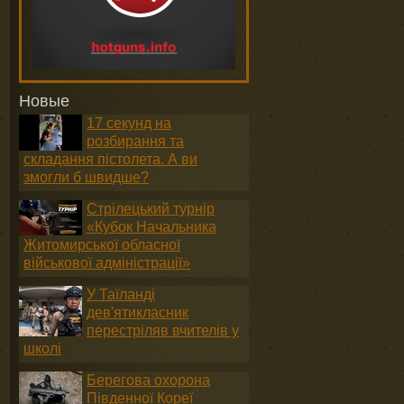
Новые
17 секунд на
розбирання та
складання пістолета. А ви
змогли б швидше?
Стрілецький турнір
«Кубок Начальника
Житомирської обласної
військової адміністрації»
У Таїланді
дев'ятикласник
перестріляв вчителів у
школі
Берегова охорона
Південної Кореї