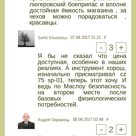
люгеровский боеприпас и вполне
достойная ёмкость магазина , за
чехов можно порадоваться ,
красавцы.
07.09.2017 21:22
#
Serhii Khorolskyi
-
3
+
Я бы не сказал что цена
доступная, особенно в наших
реалиях. А инструмент хорош,
изначально присматривал cz
75 sp-01, теперь этот хочу. И
ведь по Маслоу безопасность
на втором месте после
базовых физиологических
потребностей.
08.09.2017 02:49
#
Андрій Оврамець
-
2
+