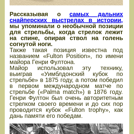
Рассказывая о
самых дальних
снайперских выстрелах в истории,
мы упоминали о необычной позиции
для стрельбы, когда стрелок лежит
на спине, опирая ствол на голень
согнутой ноги.
Также такая позиция известна под
названием «Fulton Position», по имени
майора Генри Фултона.
Майор использовал эту технику,
выиграв «Уимблдонский кубок по
стрельбе» в 1875 году, а потом победил
в первом международном матче по
стрельбе («Palma match») в 1876 году.
Генри Фултон был очень авторитетным
стрелком своего времени и до сих пор
проводится кубок «Fulton trophy», как
дань памяти его победам.