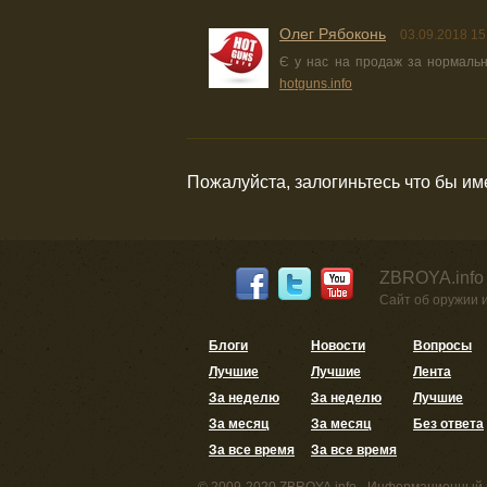
Олег Рябоконь
03.09.2018 15
Є у нас на продаж за нормаль
hotguns.info
Пожалуйста, залогиньтесь что бы и
ZBROYA.info
Сайт об оружии 
Блоги
Новости
Вопросы
Лучшие
Лучшие
Лента
За неделю
За неделю
Лучшие
За месяц
За месяц
Без ответа
За все время
За все время