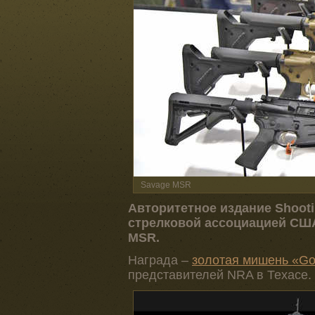
Savage MSR
Авторитетное издание Shooti
стрелковой ассоциацией США
MSR.
Награда –
золотая мишень «Gol
представителей NRA в Техасе.