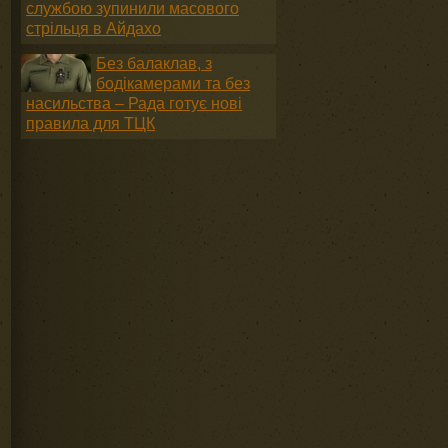
службою зупинили масового
стрільця в Айдахо
Без балаклав, з
бодікамерами та без
насильства – Рада готує нові
правила для ТЦК