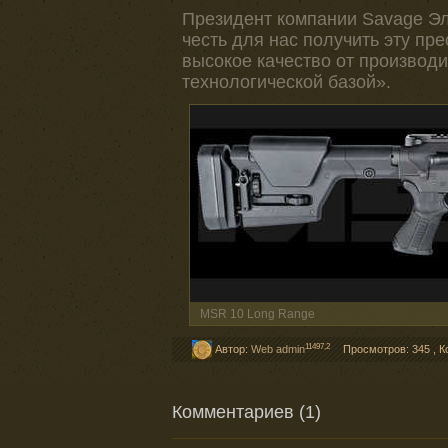
Президент компании Savage Эл
честь для нас получить эту пре
высокое качество от производ
технологической базой».
MSR 10 Long Range
11497,2
Автор:
Web admin
Просмотров: 345
,
К
Комментариев (1)