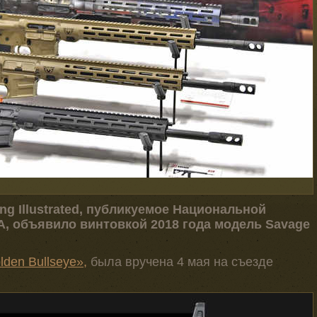
ng Illustrated, публикуемое Национальной
, объявило винтовкой 2018 года модель Savage
den Bullseye»,
была вручена 4 мая на съезде