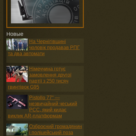
Новые
На Чернігівщині
чоловік продавав РПГ
та два автомати
Німеччина готує
замовлення другої
партії з 250 тисяч
гвинтівок G95
Pistollo 77° —
незвичайний чеський
PCC, який кидає
виклик AR-платформам
Озброєний громадянин
і поліцейський поза