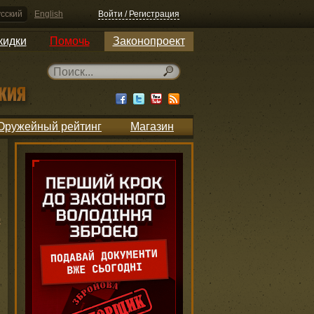
сский
English
Войти / Регистрация
кидки
Помочь
Законопроект
Оружейный рейтинг
Магазин
ю