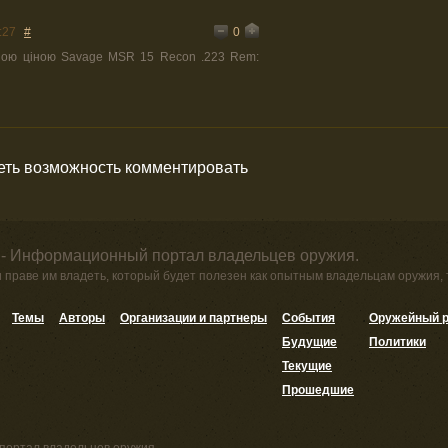
0
:27
#
ною ціною Savage MSR 15 Recon .223 Rem:
меть возможность комментировать
 - Информационный портал владельцев оружия.
и праве им владеть, который будет полезен как опытным владельцам оружия,
Темы
Авторы
Организации и партнеры
События
Оружейный р
Будущие
Политики
Текущие
Прошедшие