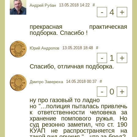
13.05.2018 14:22
#
Андрей Рубан
-
4
+
прекрасная практическая
подборка. Спасибо !
13.05.2018 18:48
#
Юрий Андропов
-
1
+
Спасибо, отличная подборка.
14.05.2018 00:37
#
Дмитро Заверюха
-
0
+
ну про газовый то ладно
но "...полиция пыталась привлечь
к ответственности человека за
хранение помпового ружья. Но
суд резонно заметил, что ст. 190
КУАП не распространяется на
такой вид оружия." - что за бред?