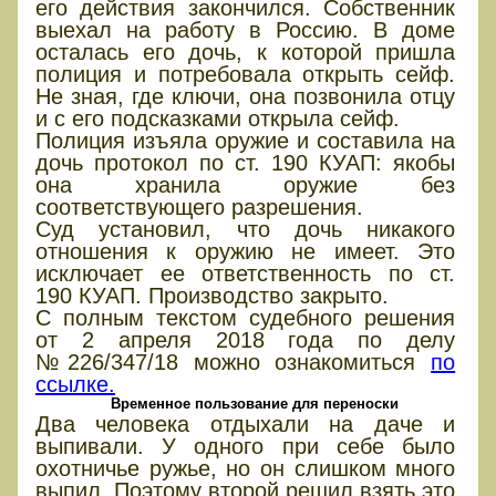
его действия закончился. Собственник
выехал на работу в Россию. В доме
осталась его дочь, к которой пришла
полиция и потребовала открыть сейф.
Не зная, где ключи, она позвонила отцу
и с его подсказками открыла сейф.
Полиция изъяла оружие и составила на
дочь протокол по ст. 190 КУАП: якобы
она хранила оружие без
соответствующего разрешения.
Суд установил, что дочь никакого
отношения к оружию не имеет. Это
исключает ее ответственность по ст.
190 КУАП. Производство закрыто.
С полным текстом судебного решения
от 2 апреля 2018 года по делу
№226/347/18 можно ознакомиться
по
ссылке.
Временное пользование для переноски
Два человека отдыхали на даче и
выпивали. У одного при себе было
охотничье ружье, но он слишком много
выпил. Поэтому второй решил взять это