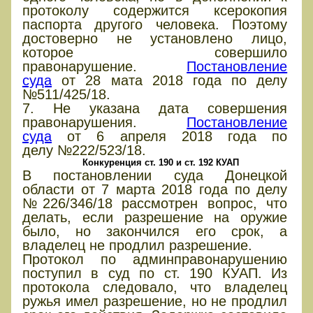
протоколу содержится ксерокопия
паспорта другого человека. Поэтому
достоверно не установлено лицо,
которое совершило
правонарушение.
Постановление
суда
от 28 мата 2018 года по делу
№511/425/18.
7. Не указана дата совершения
правонарушения.
Постановление
суда
от 6 апреля 2018 года по
делу №222/523/18.
Конкуренция ст. 190 и ст. 192 КУАП
В постановлении суда Донецкой
области от 7 марта 2018 года по делу
№226/346/18 рассмотрен вопрос, что
делать, если разрешение на оружие
было, но закончился его срок, а
владелец не продлил разрешение.
Протокол по админправонарушению
поступил в суд по ст. 190 КУАП. Из
протокола следовало, что владелец
ружья имел разрешение, но не продлил