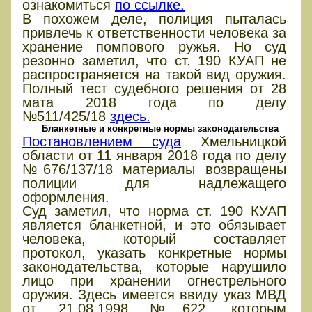
ознакомиться
по ссылке.
В похожем деле, полиция пыталась
привлечь к ответственности человека за
хранение помпового ружья. Но суд
резонно заметил, что ст. 190 КУАП не
распространяется на такой вид оружия.
Полный тест судебного решения от 28
мата 2018 года по делу
№511/425/18
здесь.
Бланкетные и конкретные нормы законодательства
Постановлением суда
Хмельницкой
области от 11 января 2018 года по делу
№676/137/18 материалы возвращены
полиции для надлежащего
оформления.
Суд заметил, что норма ст. 190 КУАП
является бланкетной, и это обязывает
человека, который составляет
протокол, указать конкретные нормы
законодательства, которые нарушило
лицо при хранении огнестрельного
оружия. Здесь имеется ввиду указ МВД
от 21.08.1998 №622, которым