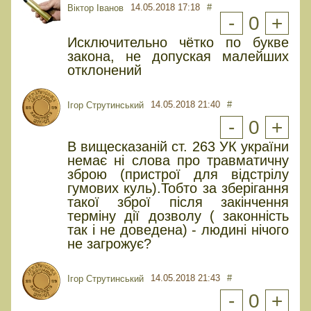
14.05.2018 17:18
#
Віктор Іванов
-
0
+
Исключительно чётко по букве
закона, не допуская малейших
отклонений
14.05.2018 21:40
#
Ігор Струтинський
-
0
+
В вищесказаній ст. 263 УК україни
немає ні слова про травматичну
зброю (пристрої для відстрілу
гумових куль).Тобто за зберігання
такої зброї після закінчення
терміну дії дозволу ( законність
так і не доведена) - людині нічого
не загрожує?
14.05.2018 21:43
#
Ігор Струтинський
-
0
+