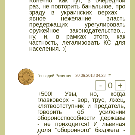
Конечно, как тут, в очередной
раз, не повторить банальное, про
зраду в украинских верхах -
явное нежелание власть
предержащих урегулировать
оружейное законодательство...
ну, и, в рамках этого, как
частность, легализовать КС для
населения. :(
20.06.2018 04:23
#
Геннадий Разинкин
-
0
+
+500! Увы, но, когда
главковерх - вор, трус, лжец,
клятвоотступник и предатель,
говорить об усилении
обороноспособности державы
- не приходится! И львиная
доля "оборонного" бюджета -