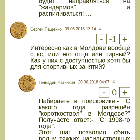
будет направляться на
"жандармов" и
распиливаться!....
09.06.2018 13:14
#
Сергей Пащенко
-
-1
+
Интересно как в Молдове вообще
с кс, или его отца или тирный?
Как у них с доступностью хотя бы
для спортивных занятий?
20.06.2018 04:07
#
Геннадий Разинкин
-
0
+
Набираете в поисковике:- "С
какого года разрешён
"короткоствол" в Молдове?"
Получаете ответ:- "С 1998-го
года".
Этот шаг позволил сбить
волну тяжких насильственных