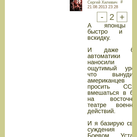
#
Сергей Хилевич
21.08.2013 23:28
-
2
+
А японцы 
быстро и н
вскидку.
И даже бе
автоматики
наносили
ощутимый урон
что вынудил
американцев
просить ССС
вмешаться в бо
на восточно
театре военны
действий.
И я базирую сво
суждения н
Боевом Устав