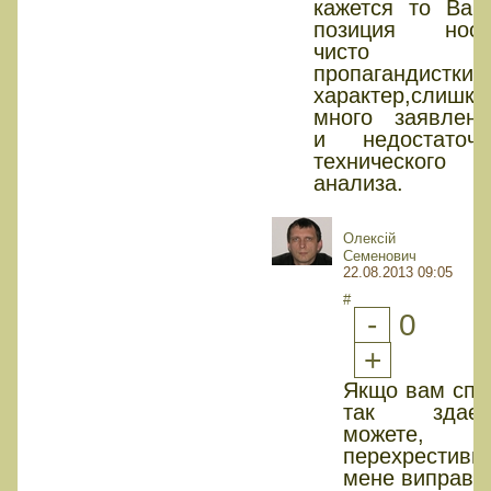
кажется то Ваш
позиция носи
чисто
пропагандисткий
характер,слишко
много заявлени
и недостаточн
технического
анализа.
Олексій
Семенович
22.08.2013 09:05
#
-
0
+
Якщо вам спр
так здаєть
можете,
перехрестивш
мене виправи