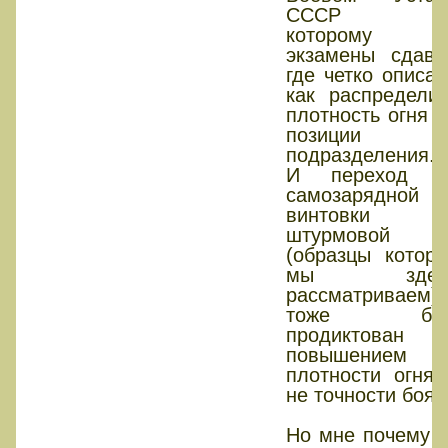
СССР п
которому
экзамены сдава
где четко описан
как распределит
плотность огня н
позиции
подразделения.
И переход о
самозарядной
винтовки 
штурмовой
(образцы которо
мы здес
рассматриваем)
тоже бы
продиктован
повышением
плотности огня 
не точности боя.
Но мне почему т