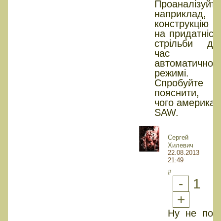
Проаналізуйте
наприклад,
конструкцію 
на придатніст
стрільби до
час
автоматичном
режимі.
Спробуйте
пояснити, 
чого америка
SAW.
Сергей
Хилевич
22.08.2013
21:49
#
-
1
+
Ну не пол