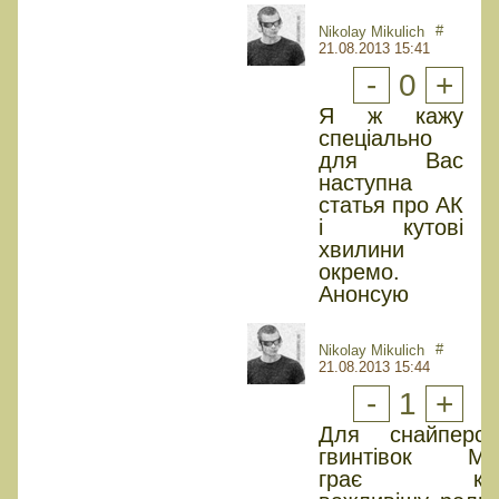
#
Nikolay Mikulich
21.08.2013 15:41
-
0
+
Я ж кажу
спеціально
для Вас
наступна
статья про АК
і кутові
хвилини
окремо.
Анонсую
#
Nikolay Mikulich
21.08.2013 15:44
-
1
+
Для снайперск
гвинтівок М
грає куд