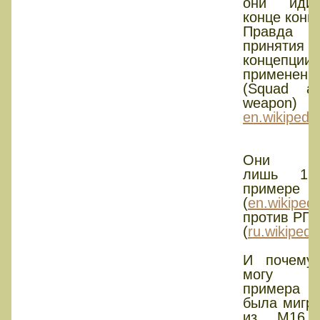
они иди
конце конц
Правда
принятия
концепции
применени
(Squad au
weapon)
en.wikipedia
Они до
лишь 19
примере
(
en.wikipedi
против РПК
(
ru.wikipedi
И почему
могу н
примера г
была мигр
из M16