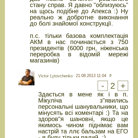
стану справ. Я давно "облизуюсь"
на щось подібне до Апекса :) Ну
реально ж добротне виконання
до болі знайомої конструкції.
п.с. тільки базова комплектація
АКМ в нас починається з 750
президентів (6000 грн, ніженська
переробка в відомій мережі
магазинів)
21.08.2013 11:04
#
Victor Lytovchenko
-
2
+
Здається в мене як і в п.
Мікуліча з"явились
персональні шанувальники, що
мінусять всі коментарі :) Та на
здоров"я шановні, якщо це
якимось чином піднімає вам
настрій та ллє бальзам на ЕГО
- я буду тільки радий. :)