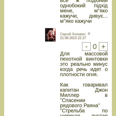
все ж подібний
однобокий підхід
мене, м"яко
кажучи, дивує...
м"яко кажучи
#
Сергей Хилевич
21.08.2013 22:27
-
0
+
Для массовой
пехотной винтовки
это реально минус
когда речь идет о
плотности огня.
Как говаривал
капитан Джон
Миллер в
"Спасении
рядового Раяна"
"Стрельба по
шеренге - пустая