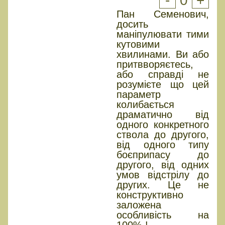
-
0
+
Пан Семенович,
досить
маніпулювати тими
кутовими
хвилинами. Ви або
притвворяєтесь,
або справді не
розумієте що цей
параметр
колибається
драматично від
одного конкретного
ствола до другого,
від одного типу
боєприпасу до
другого, від одних
умов відстрілу до
других. Це не
конструктивно
заложена
особливість на