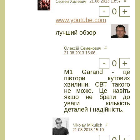
21.08.2013 13:57
#
Сергей Хилевич
-
0
+
www.youtube.com
лучший обзор
#
Олексій Семенович
21.08.2013 15:06
-
0
+
M1 Garand - це
півтори кутових
хвилини. СВТ такого
не може. Це навіть
якщо не брати до
уваги кількість
деталей і надійність.
#
Nikolay Mikulich
21.08.2013 15:10