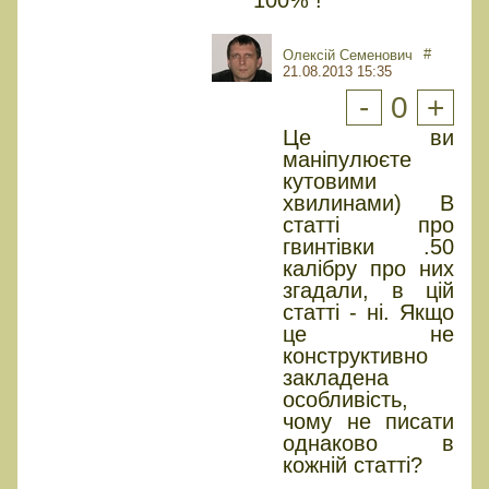
100% !
#
Олексій Семенович
21.08.2013 15:35
-
0
+
Це ви
маніпулюєте
кутовими
хвилинами) В
статті про
гвинтівки .50
калібру про них
згадали, в цій
статті - ні. Якщо
це не
конструктивно
закладена
особливість,
чому не писати
однаково в
кожній статті?