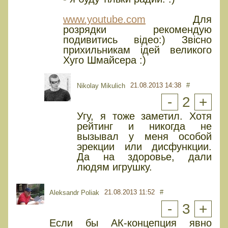
www.youtube.com
Для
розрядки рекомендую
подивитись відео:) Звісно
прихильникам ідей великого
Хуго Шмайсера :)
21.08.2013 14:38
#
Nikolay Mikulich
-
2
+
Угу, я тоже заметил. Хотя
рейтинг и никогда не
вызывал у меня особой
эрекции или дисфункции.
Да на здоровье, дали
людям игрушку.
21.08.2013 11:52
#
Aleksandr Poliak
-
3
+
Если бы АК-концепция явно