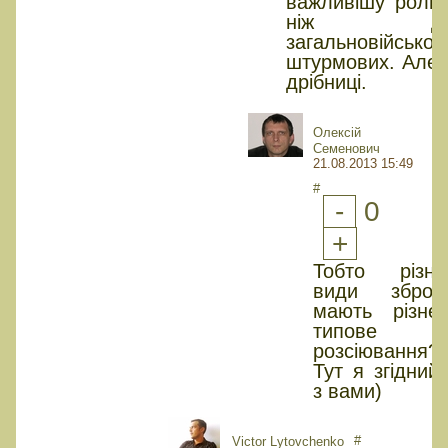
важливішу роль,
ніж дл
загальновійськов
штурмових. Але 
дрібниці.
Олексій
Семенович
21.08.2013 15:49
#
-
0
+
Тобто різні
види зброї
мають різне
типове
розсіювання?
Тут я згідний
з вами)
#
Victor Lytovchenko