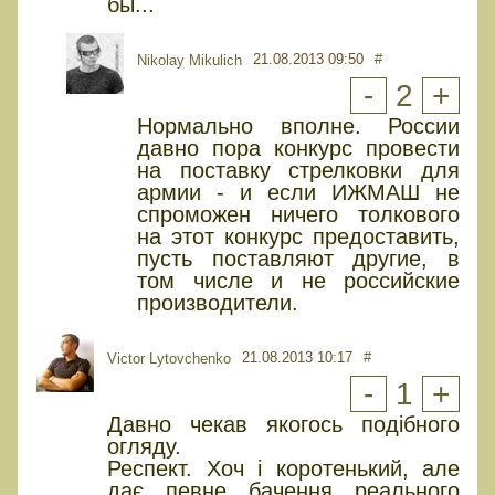
бы...
21.08.2013 09:50
#
Nikolay Mikulich
-
2
+
Нормально вполне. России
давно пора конкурс провести
на поставку стрелковки для
армии - и если ИЖМАШ не
спроможен ничего толкового
на этот конкурс предоставить,
пусть поставляют другие, в
том числе и не российские
производители.
21.08.2013 10:17
#
Victor Lytovchenko
-
1
+
Давно чекав якогось подібного
огляду.
Респект. Хоч і коротенький, але
дає певне бачення реального