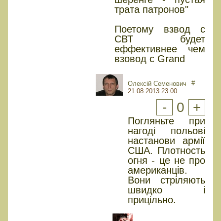
трата патронов"
Поетому взвод с
СВТ будет
еффективнее чем
взовод с Grand
#
Олексій Семенович
21.08.2013 23:00
-
0
+
Погляньте при
нагоді польові
настанови армії
США. Плотность
огня - це не про
американців.
Вони стріляють
швидко і
прицільно.