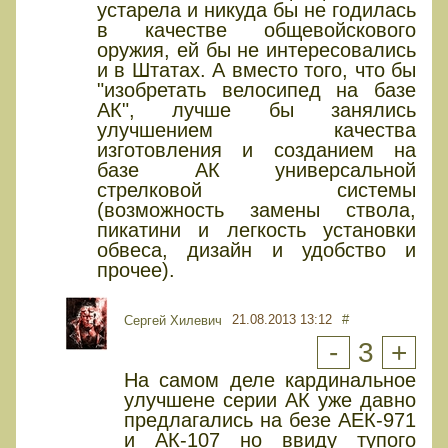
устарела и никуда бы не годилась
в качестве общевойскового
оружия, ей бы не интересовались
и в Штатах. А вместо того, что бы
"изобретать велосипед на базе
АК", лучше бы занялись
улучшением качества
изготовления и созданием на
базе АК универсальной
стрелковой системы
(возможность замены ствола,
пикатини и легкость установки
обвеса, дизайн и удобство и
прочее).
21.08.2013 13:12
#
Сергей Хилевич
-
3
+
На самом деле кардинальное
улучшене серии АК уже давно
предлагались на безе АЕК-971
и АК-107 но ввиду тупого