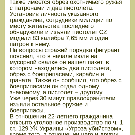
также имеется обрез охотничьего ружья
с патронами и два пистолета.
Установив личность указанного
гражданина, сотрудники милиции по
месту жительства последнего
обнаружили и изъяли пистолет CZ
модели 83 калибра 7,65 мм и один
патрон к нему.
На вопросы стражей порядка фигурант
пояснил, что в начале июля на
мусорной свалке он нашел пакет, в
котором находились два пистолета,
обрез с боеприпасами, карабин и
граната. Также он сообщил, что обрез с
боеприпасами он отдал одному
знакомому, а пистолет – другому.
Уже через 30 минут правоохранители
изъяли остальное оружие и
боеприпасы.
В отношении 22-летнего гражданина
открыто уголовное производство по ч. 1
ст. 129 УК Украины «Угроза убийством»,
кроме того, в отношении него и других