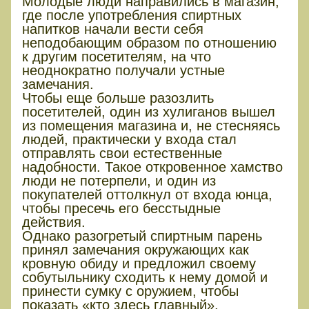
Молодые люди направились в магазин,
где после употребления спиртных
напитков начали вести себя
неподобающим образом по отношению
к другим посетителям, на что
неоднократно получали устные
замечания.
Чтобы еще больше разозлить
посетителей, один из хулиганов вышел
из помещения магазина и, не стесняясь
людей, практически у входа стал
отправлять свои естественные
надобности. Такое откровенное хамство
люди не потерпели, и один из
покупателей оттолкнул от входа юнца,
чтобы пресечь его бесстыдные
действия.
Однако разогретый спиртным парень
принял замечания окружающих как
кровную обиду и предложил своему
собутыльнику сходить к нему домой и
принести сумку с оружием, чтобы
показать «кто здесь главный».