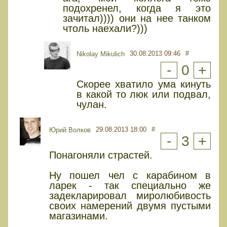
подохренел, когда я это
зачитал)))) они на нее танком
чтоль наехали?)))
30.08.2013 09:46
#
Nikolay Mikulich
-
0
+
Скорее хватило ума кинуть
в какой то люк или подвал,
чулан.
29.08.2013 18:00
#
Юрий Волков
-
3
+
Понагоняли страстей.
Ну пошел чел с карабином в
ларек - так специально же
задекларировал миролюбивость
своих намерений двумя пустыми
магазинами.