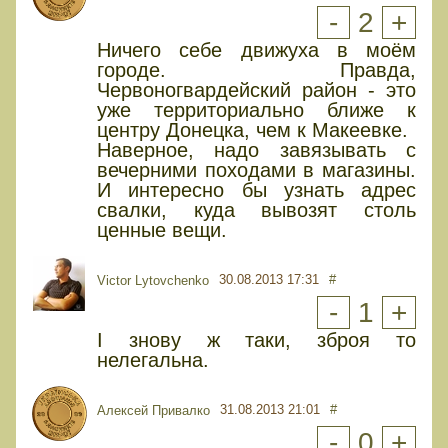
-
2
+
Ничего себе движуха в моём
городе. Правда,
Червоногвардейский район - это
уже территориально ближе к
центру Донецка, чем к Макеевке.
Наверное, надо завязывать с
вечерними походами в магазины.
И интересно бы узнать адрес
свалки, куда вывозят столь
ценные вещи.
30.08.2013 17:31
#
Victor Lytovchenko
-
1
+
І знову ж таки, зброя то
нелегальна.
31.08.2013 21:01
#
Алексей Привалко
-
0
+