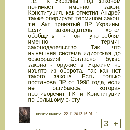
Т.е. ГК Украины под законом
понимает именно закон.
Конституция, как отметил Андрей
также оперирует термином закон,
т.е. Акт принятый ВР Украины.
Если законодатель хотел
обобщить - он употреблял
именно термин
законодательство. Так что
нынешняя система идиотская до
безобразия! Согласно букве
закона - оружие в Украине не
изъято из оборота, так как нет
такого закона. Есть только
постанова ВР от 1998 года, если
не ошибаюсь, которая
противоречит ГК и Конституции
по большому счету
22.11.2013 16:01
#
bionick bionick
-
3
+