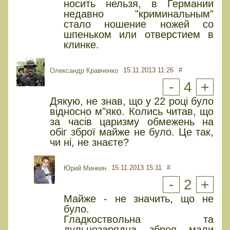
носить нельзя, в Германии
недавно "криминальным"
стало ношение ножей со
шпеньком или отверстием в
клинке.
15.11.2013 11:26
#
Олександр Кравченко
-
4
+
Дякую, не знав, що у 22 році було
відносно м"яко. Колись читав, що
за часів царизму обмежень на
обіг зброї майже не було. Це так,
чи ні, не знаєте?
15.11.2013 15:11
#
Юрий Минкин
-
2
+
Майже - не значить, що не
було.
Гладкоствольна та
дульнозарядна зброя мали