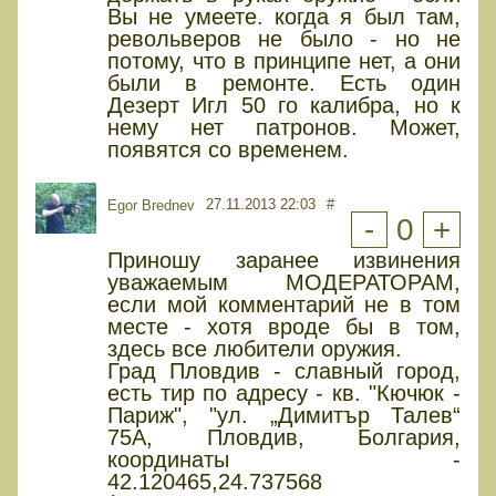
Вы не умеете. когда я был там,
револьверов не было - но не
потому, что в принципе нет, а они
были в ремонте. Есть один
Дезерт Игл 50 го калибра, но к
нему нет патронов. Может,
появятся со временем.
27.11.2013 22:03
#
Egor Brednev
-
0
+
Приношу заранее извинения
уважаемым МОДЕРАТОРАМ,
если мой комментарий не в том
месте - хотя вроде бы в том,
здесь все любители оружия.
Град Пловдив - славный город,
есть тир по адресу - кв. "Кючюк -
Париж", "ул. „Димитър Талев“
75А, Пловдив, Болгария,
координаты -
42.120465,24.737568