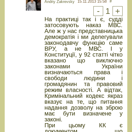
15.11.2013 15:58
#
Andriy Zakrevsky
-
1
+
На практиці так і є, судді
затосовують наказ МВС.
Але ж у нас представницька
демократія і ми делегували
законодавчу функцію саме
ВРУ, а не МВС. І у
Конституції, у 92 статті чітко
вказано що виключно
законами України
визначаються права і
свободи людини і
громадянин та правовий
режим власності. А відтак,
Кримінальний кодекс якраз
вказує на те, що питання
надання дозволу на зброю
має бути визначене у
законі.
При цьому КК є
документом, що