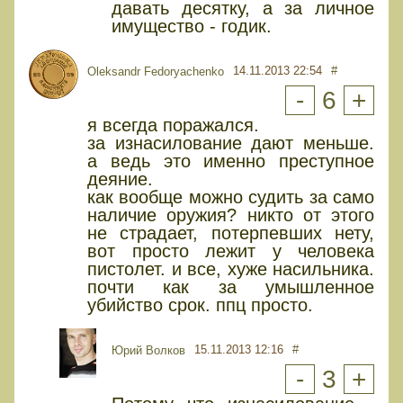
давать десятку, а за личное
имущество - годик.
14.11.2013 22:54
#
Oleksandr Fedoryachenko
-
6
+
я всегда поражался.
за изнасилование дают меньше.
а ведь это именно преступное
деяние.
как вообще можно судить за само
наличие оружия? никто от этого
не страдает, потерпевших нету,
вот просто лежит у человека
пистолет. и все, хуже насильника.
почти как за умышленное
убийство срок. ппц просто.
15.11.2013 12:16
#
Юрий Волков
-
3
+