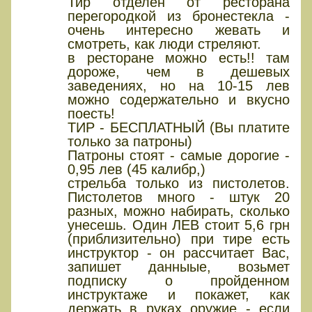
Тир отделен от ресторана
перегородкой из бронестекла -
очень интересно жевать и
смотреть, как люди стреляют.
в ресторане можно есть!! там
дороже, чем в дешевых
заведениях, но на 10-15 лев
можно содержательно и вкусно
поесть!
ТИР - БЕСПЛАТНЫЙ (Вы платите
только за патроны)
Патроны стоят - самые дорогие -
0,95 лев (45 калибр,)
стрельба только из пистолетов.
Пистолетов много - штук 20
разных, можно набирать, сколько
унесешь. Один ЛЕВ стоит 5,6 грн
(приблизительно) при тире есть
инструктор - он рассчитает Вас,
запишет данныые, возьмет
подписку о пройденном
инструктаже и покажет, как
держать в руках оружие - если