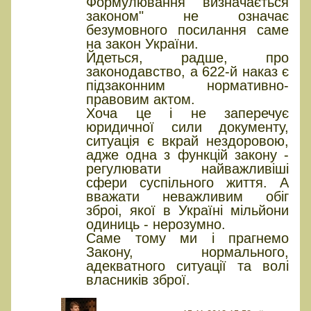
Формулювання "визначається
законом" не означає
безумовного посилання саме
на закон України.
Йдеться, радше, про
законодавство, а 622-й наказ є
підзаконним нормативно-
правовим актом.
Хоча це і не заперечує
юридичної сили документу,
ситуація є вкрай нездоровою,
адже одна з функцій закону -
регулювати найважливіші
сфери суспільного життя. А
вважати неважливим обіг
зброі, якої в Україні мільйони
одиниць - нерозумно.
Саме тому ми і прагнемо
Закону, нормального,
адекватного ситуації та волі
власників зброї.