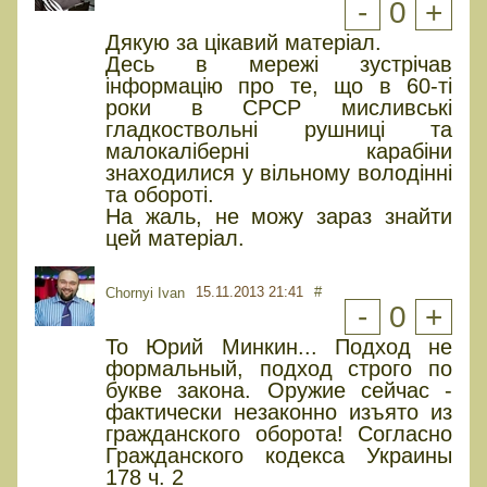
-
0
+
Дякую за цікавий матеріал.
Десь в мережі зустрічав
інформацію про те, що в 60-ті
роки в СРСР мисливські
гладкоствольні рушниці та
малокаліберні карабіни
знаходилися у вільному володінні
та обороті.
На жаль, не можу зараз знайти
цей матеріал.
15.11.2013 21:41
#
Chornyi Ivan
-
0
+
То Юрий Минкин... Подход не
формальный, подход строго по
букве закона. Оружие сейчас -
фактически незаконно изъято из
гражданского оборота! Согласно
Гражданского кодекса Украины
178 ч. 2