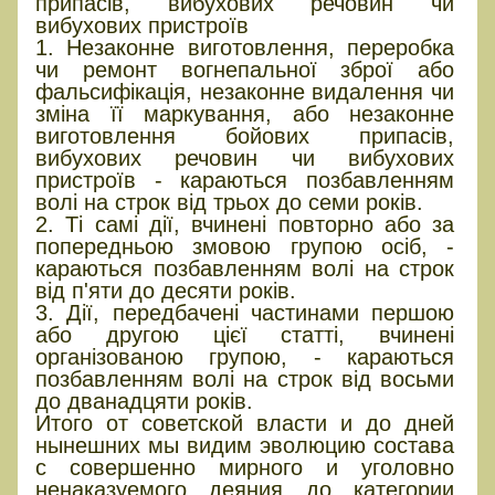
припасів, вибухових речовин чи
вибухових пристроїв
1. Незаконне виготовлення, переробка
чи ремонт вогнепальної зброї або
фальсифікація, незаконне видалення чи
зміна її маркування, або незаконне
виготовлення бойових припасів,
вибухових речовин чи вибухових
пристроїв - караються позбавленням
волі на строк від трьох до семи років.
2. Ті самі дії, вчинені повторно або за
попередньою змовою групою осіб, -
караються позбавленням волі на строк
від п'яти до десяти років.
3. Дії, передбачені частинами першою
або другою цієї статті, вчинені
організованою групою, - караються
позбавленням волі на строк від восьми
до дванадцяти років.
Итого от советской власти и до дней
нынешних мы видим эволюцию состава
с совершенно мирного и уголовно
ненаказуемого деяния до категории