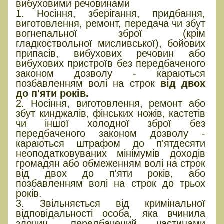
вибуховими речовинами
1. Носіння, зберігання, придбання,
виготовлення, ремонт, передача чи збут
вогнепальної зброї (крім
гладкоствольної мисливської), бойових
припасів, вибухових речовин або
вибухових пристроїв без передбаченого
законом дозволу - караються
позбавленням волі на строк
від двох
до п'яти років.
2. Носіння, виготовлення, ремонт або
збут кинджалів, фінських ножів, кастетів
чи іншої холодної зброї без
передбаченого законом дозволу -
караються штрафом до п'ятдесяти
неоподатковуваних мінімумів доходів
громадян або обмеженням волі на строк
від двох до п'яти років, або
позбавленням волі на строк до трьох
років.
3. Звільняється від кримінальної
відповідальності особа, яка вчинила
злочин, передбачений частинами