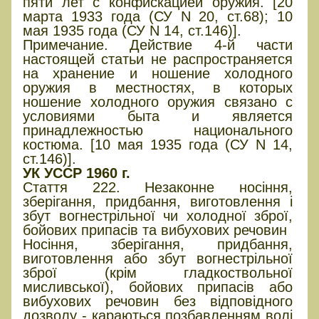
пяти лет с конфискацией оружия. [20
марта 1933 года (СУ N 20, ст.68); 10
мая 1935 года (СУ N 14, ст.146)].
Примечание. Действие 4-й части
настоящей статьи не распространяется
на хранение и ношение холодного
оружия в местностях, в которых
ношение холодного оружия связано с
условиями быта и является
принадлежностью национального
костюма. [10 мая 1935 года (СУ N 14,
ст.146)].
УК УССР 1960 г.
Стаття 222. Незаконне носіння,
зберігання, придбання, виготовлення і
збут вогнестрільної чи холодної зброї,
бойових припасів та вибухових речовин
Носіння, зберігання, придбання,
виготовлення або збут вогнестрільної
зброї (крім гладкоствольної
мисливської), бойових припасів або
вибухових речовин без відповідного
дозволу - караються позбавленням волі