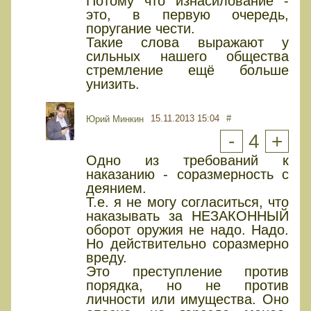
Потому что изнасилование -
это, в первую очередь,
поругание чести.
Такие слова выражают у
сильных нашего общества
стремление ещё больше
унизить.
15.11.2013 15:04
#
Юрий Минкин
-
4
+
Одно из требований к
наказанию - соразмерность с
деянием.
Т.е. я не могу согласиться, что
наказывать за НЕЗАКОННЫЙ
оборот оружия не надо. Надо.
Но действительно соразмерно
вреду.
Это преступление против
порядка, но не против
личности или имущества. Оно