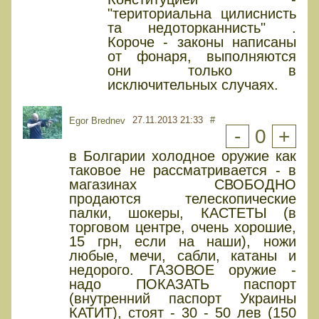
"териториальна цилиснисть
та недоторканнисть" .
Короче - законы написаны
от фонаря, выполняются
они только в
исключительных случаях.
27.11.2013 21:33
#
Egor Brednev
-
0
+
в Болгарии холодное оружие как
таковое не рассматривается - в
магазинах СВОБОДНО
продаются телескопические
палки, шокеры, КАСТЕТЫ (в
торговом центре, очень хорошие,
15 грн, если на наши), ножи
любые, мечи, сабли, катаны и
недорого. ГАЗОВОЕ оружие -
надо ПОКАЗАТЬ паспорт
(внутренний паспорт Украины
КАТИТ), стоят - 30 - 50 лев (150