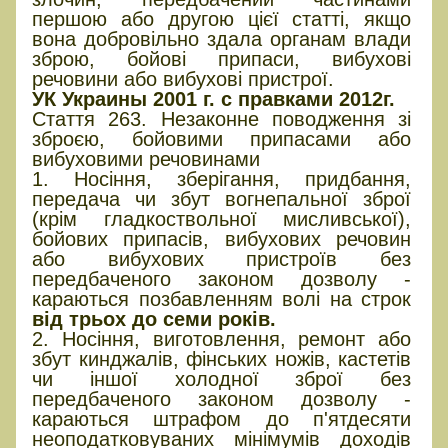
першою або другою цієї статті, якщо
вона добровільно здала органам влади
зброю, бойові припаси, вибухові
речовини або вибухові пристрої.
УК Украины 2001 г. с правками 2012г.
Стаття 263. Незаконне поводження зі
зброєю, бойовими припасами або
вибуховими речовинами
1. Носіння, зберігання, придбання,
передача чи збут вогнепальної зброї
(крім гладкоствольної мисливської),
бойових припасів, вибухових речовин
або вибухових пристроїв без
передбаченого законом дозволу -
караються позбавленням волі на строк
від трьох до семи років.
2. Носіння, виготовлення, ремонт або
збут кинджалів, фінських ножів, кастетів
чи іншої холодної зброї без
передбаченого законом дозволу -
караються штрафом до п'ятдесяти
неоподатковуваних мінімумів доходів