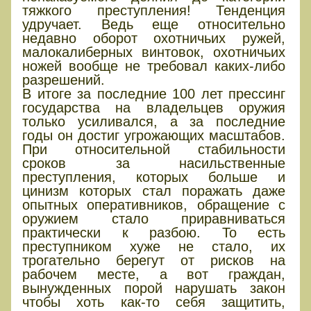
тяжкого преступления! Тенденция
удручает. Ведь еще относительно
недавно оборот охотничьих ружей,
малокалиберных винтовок, охотничьих
ножей вообще не требовал каких-либо
разрешений.
В итоге за последние 100 лет прессинг
государства на владельцев оружия
только усиливался, а за последние
годы он достиг угрожающих масштабов.
При относительной стабильности
сроков за насильственные
преступления, которых больше и
цинизм которых стал поражать даже
опытных оперативников, обращение с
оружием стало приравниваться
практически к разбою. То есть
преступником хуже не стало, их
трогательно берегут от рисков на
рабочем месте, а вот граждан,
вынужденных порой нарушать закон
чтобы хоть как-то себя защитить,