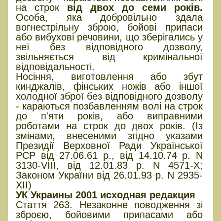
на строк
від двох до семи років.
Особа, яка добровільно здала
вогнестрільну зброю, бойові припаси
або вибухові речовини, що зберігались у
неї без відповідного дозволу,
звільняється від кримінальної
відповідальності.
Носіння, виготовлення або збут
кинджалів, фінських ножів або іншої
холодної зброї без відповідного дозволу
- караються позбавленням волі на строк
до п'яти років, або виправними
роботами на строк до двох років. (Із
змінами, внесеними згідно указами
Президії Верховної Ради Української
РСР від 27.06.61 р., від 14.10.74 р. N
3130-VIII, від 12.01.83 р. N 4571-X;
Законом України від 26.01.93 р. N 2935-
XII)
УК Украины 2001 исходная редакция
Стаття 263. Незаконне поводження зі
зброєю, бойовими припасами або