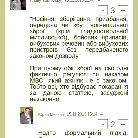
15.11.2013 11:44
#
Andriy Zakrevsky
-
3
+
"Носіння, зберігання, придбання,
передача чи збут вогнепальної
зброї (крім гладкоствольної
мисливської), бойових припасів,
вибухових речовин або вибухових
пристроїв без передбаченого
законом дозволу"
При цьому обіг зброї на сьогодні
фактично регулюється наказом
МВС, який ажніяк не є законом.
Тобто всі, хто відбуває покарання
за даною статтею, засуджені
незаконно!
15.11.2013 15:14
#
Юрий Минкин
-
2
+
Надто формальний підхід.