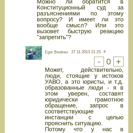
Можно ли обратится в
Конституционный суд за
разъяснениями по этому
вопросу? И имеет ли это
вообще смысл? Или это
вызовет быструю реакцию
"запретить"?
27.11.2013 21:25
#
Egor Brednev
-
0
+
Может, действительно,
люди, стоящие у истоков
УАВО, а это юристы, и т.д.
образованные люди - я в
этом уверен, составят
юридически грамотное
обращение, запрос в
соответствующие
инстанции с целью
прояснить ситуацию.
Потому что у нас в