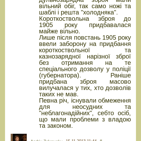
вільний обіг, так само ножі та
шаблі і решта "холодняка".
Короткоствольна зброя до
1905 року придбавалася
майже вільно.
Лише після повстань 1905 року
ввели заборону на придбання
короткоствольної та
казнозарядної нарізної зброї
без отримання на те
спеціального дозволу у поліції
(губернатора). Раніше
придбана зброя масово
вилучалася у тих, хто дозволів
таких не мав.
Певна річ, існували обмеження
для неосудних та
"неблагонадійних", себто осіб,
що мали проблеми з владою
та законом.