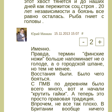
этот хвост тянется и до наших
дней как пережиток соц.строя . 20
лет независимости а боязнь все
равно осталась. Рыба гниет с
головы .
15.11.2013 15:07
#
Юрий Минкин
-
2
+
Именно.
Правда, термин "финские
ножи" больше напоминает не о
голоде, а о городской шпане,
но тем не менее.
Восстания были. Было чего
бояться.
С ПМВ по деревням было
всего много, вот и начали
"крутить гайки". А теперь это
просто правовая традиция.
Впрочем, не все так плохо. В
Британии вообще ничего