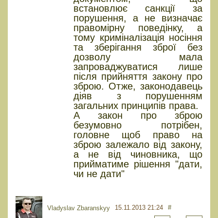
встановлює санкції за
порушення, а не визначає
правомірну поведінку, а
тому криміналізація носіння
та зберігання зброї без
дозволу мала
запроваджуватися лише
після прийняття закону про
зброю. Отже, законодавець
діяв з порушенням
загальних принципів права.
А закон про зброю
безумовно потрібен,
головне щоб право на
зброю залежало від закону,
а не від чиновника, що
прийматиме рішення "дати,
чи не дати"
15.11.2013 21:24
#
Vladyslav Zbaranskyy