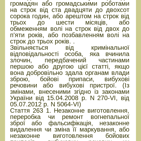
громадян або громадськими роботами
на строк від ста двадцяти до двохсот
сорока годин, або арештом на строк від
трьох до шести місяців, або
обмеженням волі на строк від двох до
п'яти років, або позбавленням волі на
строк до трьох років. .
Звільняється від кримінальної
відповідальності особа, яка вчинила
злочин, передбачений частинами
першою або другою цієї статті, якщо
вона добровільно здала органам влади
зброю, бойові припаси, вибухові
речовини або вибухові пристрої. (Із
змінами, внесеними згідно із законами
України від 15.04.2008 р. N 270-VI, від
05.07.2012 р. N 5064-VI)
Стаття 263 1. Незаконне виготовлення,
переробка чи ремонт вогнепальної
зброї або фальсифікація, незаконне
видалення чи зміна її маркування, або
незаконне виготовлення бойових