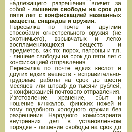
надлежащего разрешения влечет за
собой -
лишение свободы на срок до
пяти лет с конфискацией названных
веществ, снарядов и оружия.
Пересылка по почте и другими
способами огнестрельного оружия (не
охотничьего), взрывчатых и легко
воспламеняющихся веществ и
предметов, как-то: порох, патроны и т.п.
- лишеие свободы на срок до пяти лет с
конфискацией отправления.
Пересылка по почте едких кислот и
других едких веществ - исправительно-
трудовые работы на срок до шести
месяцев или штраф до тысячи рублей,
с конфискацией почтового отправления.
Изготовление, хранение, сбыт и
ношение кинжалов, финских ножей и
тому подобного холодного оружия без
разрешения Народного комиссариата
внутренних дел в установленном
порядке - лишение свободы на срок до