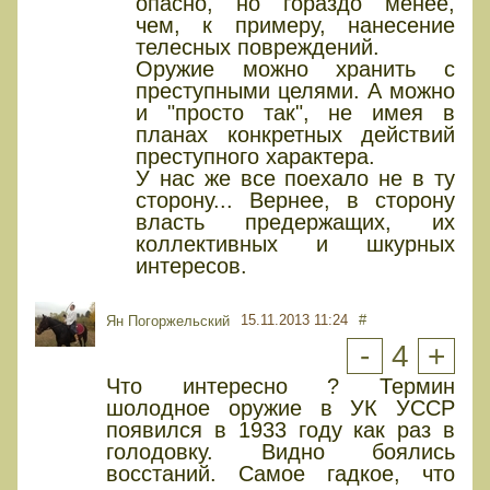
опасно, но гораздо менее,
чем, к примеру, нанесение
телесных повреждений.
Оружие можно хранить с
преступными целями. А можно
и "просто так", не имея в
планах конкретных действий
преступного характера.
У нас же все поехало не в ту
сторону... Вернее, в сторону
власть предержащих, их
коллективных и шкурных
интересов.
15.11.2013 11:24
#
Ян Погоржельский
-
4
+
Что интересно ? Термин
шолодное оружие в УК УССР
появился в 1933 году как раз в
голодовку. Видно боялись
восстаний. Самое гадкое, что