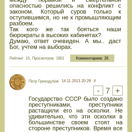
опасностью решились на конфликт с
законом. Который суров только к
оступившимся, но не к промышляющим
разбоем.
Так кого же так бояться наши
бюрократы в высоких кабинетах?
Думаю, ответ очевиден. А мы.. даст
Бог, учтем на выборах.
Рейтинг: 15, Просмотров: 1901
Комментариев:
26
14.11.2013 20:29
#
Петр Гризодубов
-
7
+
Государство СССР было создано
преступниками, преступники
растащили его на осколки. Не
удивительно, что эти осколки в
большинстве своем стоят на
стороне преступников. Время все