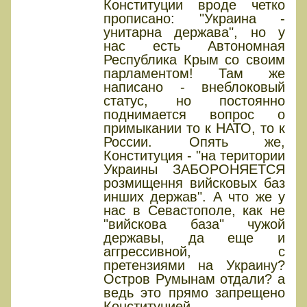
Конституции вроде четко
прописано: "Украина -
унитарна держава", но у
нас есть Автономная
Республика Крым со своим
парламентом! Там же
написано - внеблоковый
статус, но постоянно
поднимается вопрос о
примыкании то к НАТО, то к
России. Опять же,
Конституция - "на територии
Украины ЗАБОРОНЯЕТСЯ
розмищення вийсковых баз
инших держав". А что же у
нас в Севастополе, как не
"вийскова база" чужой
державы, да еще и
аггрессивной, с
претензиями на Украину?
Остров Румынам отдали? а
ведь это прямо запрещено
Конституцией -