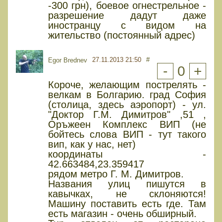
-300 грн), боевое огнестрельное -
разрешение дадут даже
иностранцу с видом на
жительство (постоянный адрес)
27.11.2013 21:50
#
Egor Brednev
-
0
+
Короче, желающим пострелять -
велкам в Болгарию. град София
(столица, здесь аэропорт) - ул.
"Доктор Г.М. Димитров" ,51 ,
Оръжеен Комплекс ВИП (не
бойтесь слова ВИП - тут такого
вип, как у нас, нет)
координаты -
42.663484,23.359417
рядом метро Г. М. Димитров.
Названия улиц пишутся в
кавычках, не склоняются!
Машину поставить есть где. Там
есть магазин - очень обширный.