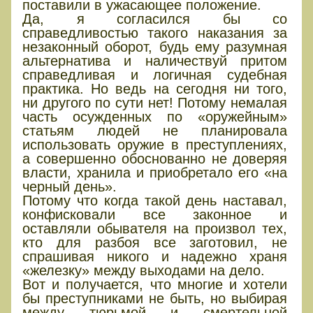
поставили в ужасающее положение.
Да, я согласился бы со
справедливостью такого наказания за
незаконный оборот, будь ему разумная
альтернатива и наличествуй притом
справедливая и логичная судебная
практика. Но ведь на сегодня ни того,
ни другого по сути нет! Потому немалая
часть осужденных по «оружейным»
статьям людей не планировала
использовать оружие в преступлениях,
а совершенно обоснованно не доверяя
власти, хранила и приобретало его «на
черный день».
Потому что когда такой день наставал,
конфисковали все законное и
оставляли обывателя на произвол тех,
кто для разбоя все заготовил, не
спрашивая никого и надежно храня
«железку» между выходами на дело.
Вот и получается, что многие и хотели
бы преступниками не быть, но выбирая
между тюрьмой и смертельной