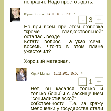
поправит. Надо просто ждать.
14.11.2013 21:08
#
Юрий Волков
-
3
+
Но при всем при этом оговорка
"кроме гладкоствольной"
осталась везде.
Кстати. вопрос - а указ "семь-
восемь" что-то в этом плане
ужесточил?
Хороший материал.
15.11.2013 15:00
#
Юрий Минкин
-
1
+
Нет, он касался только и
только борьбы с расхищением
"социалистической"
собственности. Т.е. за кражу
мелочевки у государства стали