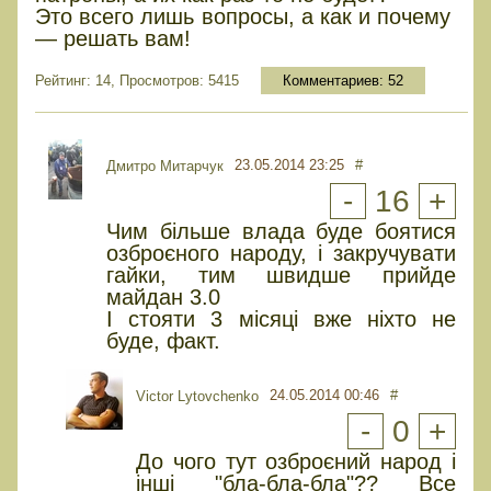
Это всего лишь вопросы, а как и почему
— решать вам!
Рейтинг: 14, Просмотров: 5415
Комментариев:
52
23.05.2014 23:25
#
Дмитро Митарчук
-
16
+
Чим більше влада буде боятися
озброєного народу, і закручувати
гайки, тим швидше прийде
майдан 3.0
І стояти 3 місяці вже ніхто не
буде, факт.
24.05.2014 00:46
#
Victor Lytovchenko
-
0
+
До чого тут озброєний народ і
інші "бла-бла-бла"?? Все