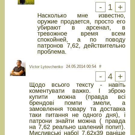
-
1
+
Насколько мне известно,
оружие продается, просто его
убирают в арсенал, в
тревожное время всем
спокойней, а по поводу
патронов 7,62, действительно
проблема.
24.05.2014 00:54
#
Victor Lytovchenko
-
4
+
Щодо всього тексту - навіть
коментувати важко. І зброю
купити можна (правда всі
брендові помпи змели, а
замовлення товару та доставка
таки питання не одного дня), і
патрони знайти можна ( правда
на 7,62 реально шалений попит).
Мисливські набої 7,62х39 раніше