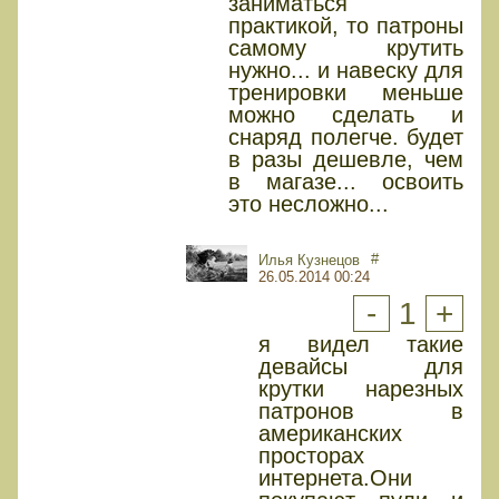
заниматься
практикой, то патроны
самому крутить
нужно... и навеску для
тренировки меньше
можно сделать и
снаряд полегче. будет
в разы дешевле, чем
в магазе... освоить
это несложно...
#
Илья Кузнецов
26.05.2014 00:24
-
1
+
я видел такие
девайсы для
крутки нарезных
патронов в
американских
просторах
интернета.Они