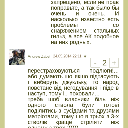
запрещено, если не прав
поправьте, а так было бы
очень и очень. И
насколько известно есть
проблемы со
снаряжением стальных
гильз, а все АК подобное
на них родных.
24.05.2014 22:11
#
Andrew Zabel
-
2
+
перестраховуються подлюги!...
або думають шо якшо підтасують
і виберуть джукльку, то народ
повстане від негодування і піде в
наступ, тому і.. поховали...
треба шоб власники біль ніж
одного ствола були готові
поділитись з сусідами та друзями
матріотами, тому шо в трьох з 3-х
стволів краще стріляти ніж
одному з трох :)))))