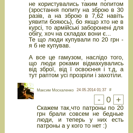
не користувались таким попитом
(зростання попиту на зброю в 30
разів, а на зброю в 7,62 навіть
уявити бояюсь), бо якщо хто не в
курсі, то армійські заборонені для
обігу, хоч на складах вони є...
Те що люди купували по 20 грн -
я б не купував.
А все це гамузом, наслідо того,
що люди роками відмахувались
від зброї, від ї освоєння і т.д, а
тут раптом усі прозріли і захотіли.
24.05.2014 01:37
#
Максим Москаленко
-
0
+
Скажем так,что патроны по 20
грн брали совсем не бедные
люди, и теперь у них есть
патроны а у кого то нет :)