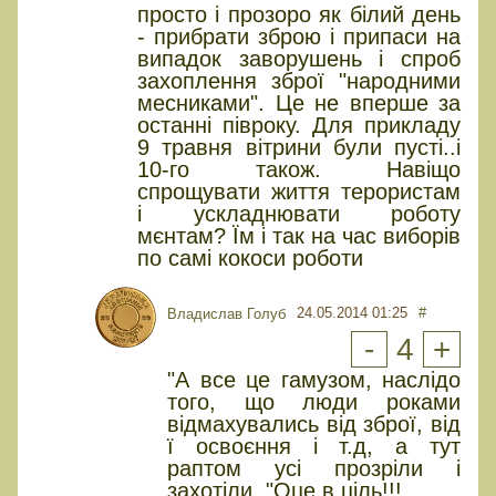
просто і прозоро як білий день
- прибрати зброю і припаси на
випадок заворушень і спроб
захоплення зброї "народними
месниками". Це не вперше за
останні півроку. Для прикладу
9 травня вітрини були пусті..і
10-го також. Навіщо
спрощувати життя терористам
і ускладнювати роботу
мєнтам? Їм і так на час виборів
по самі кокоси роботи
24.05.2014 01:25
#
Владислав Голуб
-
4
+
"А все це гамузом, наслідо
того, що люди роками
відмахувались від зброї, від
ї освоєння і т.д, а тут
раптом усі прозріли і
захотіли. "Оце в ціль!!!