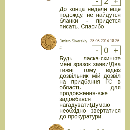
-
2
+
До конца недели еще
подожду, не найдутся
бланки - придется
писать. Спасибо
28.05.2014 18:26
Dmitro Siverskiy
#
-
0
+
Будь ласка-скиньте
менi зразок заяви!Два
тижнi тому вiдвiз
дозвiльник мiй дозвiл
на придбання ГС в
область для
продовження-вже
задовбався
нагадувати!Думаю
необхiдно звертатися
до прокуратури.