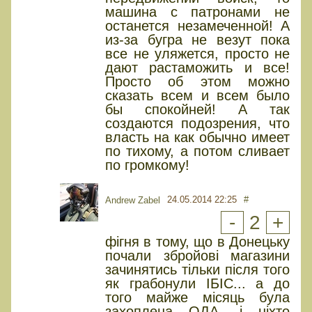
машина с патронами не
останется незамеченной! А
из-за бугра не везут пока
все не уляжется, просто не
дают растаможить и все!
Просто об этом можно
сказать всем и всем было
бы спокойней! А так
создаются подозрения, что
власть на как обычно имеет
по тихому, а потом сливает
по громкому!
24.05.2014 22:25
#
Andrew Zabel
-
2
+
фігня в тому, що в Донецьку
почали збройові магазини
зачинятись тільки після того
як грабонули ІБІС... а до
того майже місяць була
захоплена ОДА, і ніхто