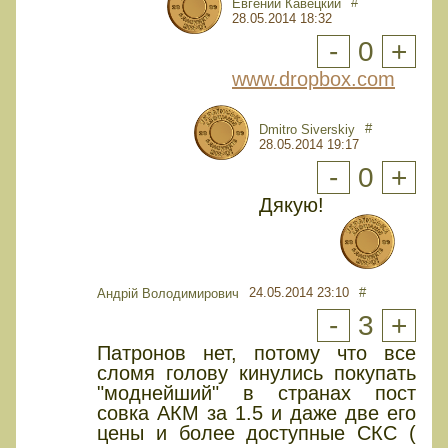
#
Евгений Кавецкий
28.05.2014 18:32
-
0
+
www.dropbox.com
#
Dmitro Siverskiy
28.05.2014 19:17
-
0
+
Дякую!
24.05.2014 23:10
#
Андрiй Володимирович
-
3
+
Патронов нет, потому что все
сломя голову кинулись покупать
"моднейший" в странах пост
совка АКМ за 1.5 и даже две его
цены и более доступные СКС (