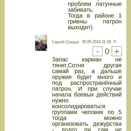
проблем латунные
забивать.
Тогда в районе 1
гривны патрон
выходит)
30.05.2014 11:18
#
Сергей Спицын
-
0
+
Запас карман не
тянет.Сотня другая
самай раз, а дальше
оружия будет много и
под распространённый
патрон. И при случае
начала боевых действий
нужно
консолидироваться
группами человек по 5
тогда можно
организовать дежурства
- долго ли сам не