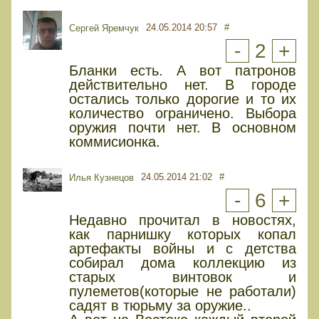
24.05.2014 20:57
#
Сергей Яремчук
-
2
+
Бланки есть. А вот патронов
действительно нет. В городе
остались только дорогие и то их
количество ограничено. Выбора
оружия почти нет. В основном
коммисионка.
24.05.2014 21:02
#
Илья Кузнецов
-
6
+
Недавно прочитал в новостях,
как парнишку которых копал
артефакты войны и с детства
собирал дома коллекцию из
старых винтовок и
пулеметов(которые не работали)
садят в тюрьму за оружие..