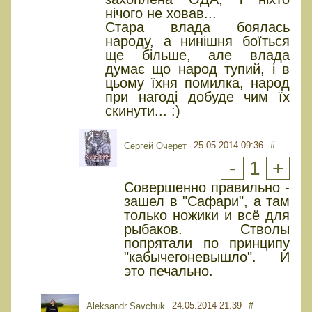
нічого не ховав...
Стара влада боялась
народу, а нинішня боїться
ще більше, але влада
думає що народ тупий, і в
цьому їхня помилка, народ
при нагоді добуде чим їх
скинути... :)
25.05.2014 09:36
#
Сергей Очерет
-
1
+
Совершенно правильно -
зашел в "Сафари", а там
только ножики и всё для
рыбаков. Стволы
попрятали по принципу
"кабычегоневышло". И
это печально.
24.05.2014 21:39
#
Aleksandr Savchuk