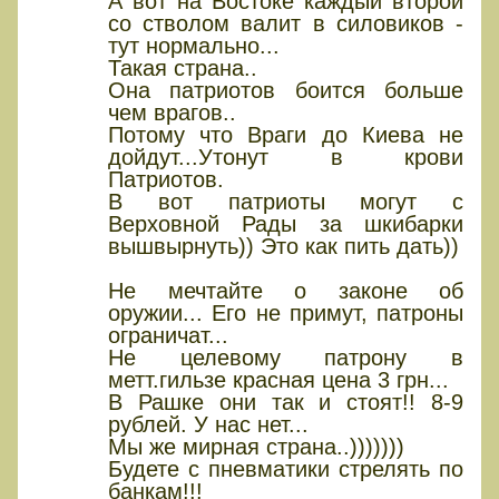
А вот на Востоке каждый второй
со стволом валит в силовиков -
тут нормально...
Такая страна..
Она патриотов боится больше
чем врагов..
Потому что Враги до Киева не
дойдут...Утонут в крови
Патриотов.
В вот патриоты могут с
Верховной Рады за шкибарки
вышвырнуть)) Это как пить дать))
Не мечтайте о законе об
оружии... Его не примут, патроны
ограничат...
Не целевому патрону в
метт.гильзе красная цена 3 грн...
В Рашке они так и стоят!! 8-9
рублей. У нас нет...
Мы же мирная страна..)))))))
Будете с пневматики стрелять по
банкам!!!