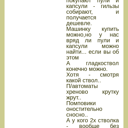
покупают пули и
капсули - гильзы
собирают, и
получается
дешевле.
Машинку купить
можно,но у нас
вряд ли пули и
капсули можно
найти... если вы об
этом
А гладкоствол
конечно можно.
Хотя - смотря
какой ствол..
П/автоматы
хреново крутку
жрут..
Помповики
оностительно
сносно..
А у кого 2х стволка
- вообще без