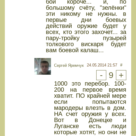
бои короче... и, по
большому счёту, "зелёнки"
эти никому не нужны. в
первые дни боевых
действий оружие будет у
всех, кто этого захочет... за
пару-тройку пузырей
толкового вискаря будет
вам боевой калаш...
24.05.2014 21:57
#
Сергей Яремчук
-
9
+
1000 это перебор. 100-
200 на первое время
хватит. ПО крайней мере
если попытаются
мародеры влезть в дом.
НА счет оружия у всех.
Вот в Донецке и
Луганске есть люди
которые хотят, но они не