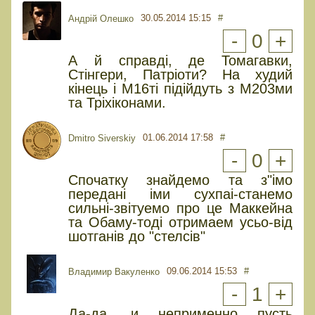
30.05.2014 15:15
#
Андрій Олешко
-
0
+
А й справді, де Томагавки,
Стінгери, Патріоти? На худий
кінець і М16ті підійдуть з М203ми
та Тріхіконами.
01.06.2014 17:58
#
Dmitro Siverskiy
-
0
+
Спочатку знайдемо та з"iмо
переданi iми сухпаi-cтанемо
сильнi-звiтуемо про це Маккейна
та Обаму-тодi отримаем усьо-вiд
шотганiв до "стелсiв"
09.06.2014 15:53
#
Владимир Вакуленко
-
1
+
Да-да, и неприменно пусть