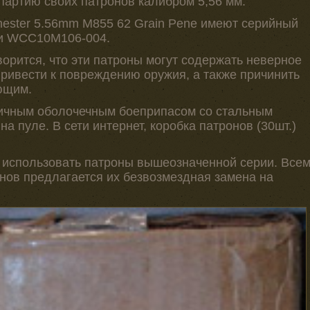
партию своих патронов калибром 5,56 мм.
ester 5.56mm M855 62 Grain Pene имеют серийный
ии WCC10M106-004.
орится, что эти патроны могут содержать неверное
привести к повреждению оружия, а также причинить
ющим.
мичным оболочечным боеприпасом со стальным
на пуле. В сети интернет, коробка патронов (30шт.)
е использовать патроны вышеозначенной серии. Все
ов предлагается их безвозмездная замена на