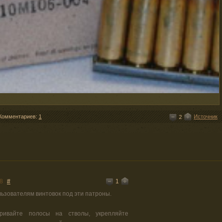
Комментариев:
1
Источник
2
1
8
#
ьзователям винтовок под эти патроны.
аривайте полосы на стволы, укрепляйте