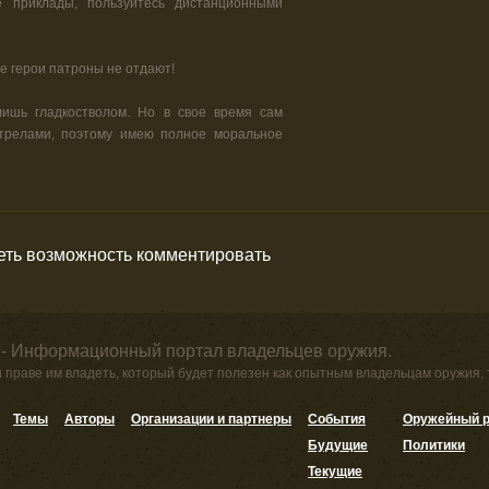
е приклады, пользуйтесь дистанционными
е герои патроны не отдают!
ишь гладкостволом. Но в свое время сам
трелами, поэтому имею полное моральное
меть возможность комментировать
 - Информационный портал владельцев оружия.
и праве им владеть, который будет полезен как опытным владельцам оружия,
Темы
Авторы
Организации и партнеры
События
Оружейный р
Будущие
Политики
Текущие