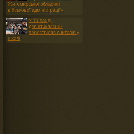
Житомирської обласної
військової адміністрації»
У Таїланді
дев'ятикласник
перестріляв вчителів у
школі