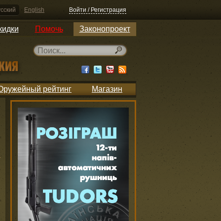
сский
English
Войти / Регистрация
кидки
Помочь
Законопроект
Оружейный рейтинг
Магазин
h