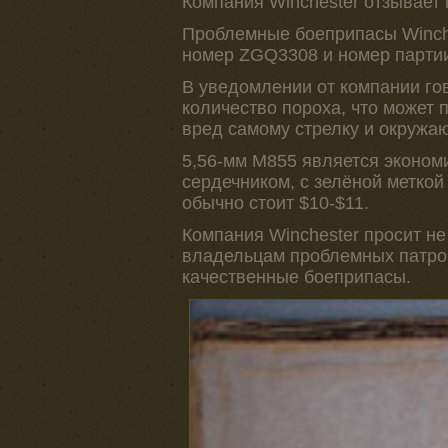
Компания Winchester отзывает 
Проблемные боеприпасы Winch
номер ZGQ3308 и номер парт
В уведомлении от компании гов
количество пороха, что может 
вред самому стрелку и окружа
5,56-мм M855 является эконо
сердечником, с зелёной меткой 
обычно стоит $10-$11.
Компания Winchester просит н
владельцам проблемных патрон
качественные боеприпасы.