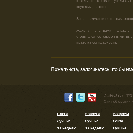
ствольные коробки, усиливайт
спусками, наконец.
Запад должен понять - настоящи
Жаль, я не с вами - владею л
столкнулся со сдвоенными выс
право на солидарность.
Пожалуйста, залогиньтесь что бы и
ZBROYA.info
Сайт об оружии 
Блоги
Новости
Вопросы
Лучшие
Лучшие
Лента
За неделю
За неделю
Лучшие