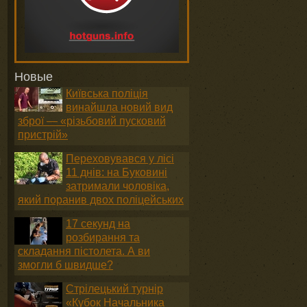
Новые
Київська поліція
винайшла новий вид
зброї — «різьбовий пусковий
пристрій»
Переховувався у лісі
м
11 днів: на Буковині
затримали чоловіка,
який поранив двох поліцейських
17 секунд на
розбирання та
складання пістолета. А ви
змогли б швидше?
Стрілецький турнір
«Кубок Начальника