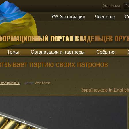
Українська
Ру
Об Ассоциации
Членство
С
Темы
Организации и партнеры
События
отзывает партию своих патронов
и боеприпасы
|
Автор:
Web admin
Українською
In Englis