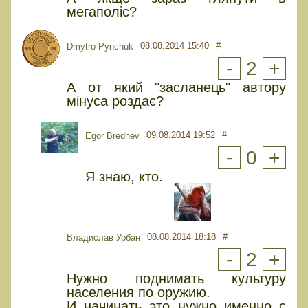
мегаполіс?
08.08.2014 15:40
#
Dmytro Pynchuk
-
2
+
А от який "засланець" автору
мінуса роздає?
09.08.2014 19:52
#
Egor Brednev
-
0
+
Я знаю, кто.
08.08.2014 18:18
#
Владислав Урбан
-
2
+
Нужно поднимать культуру
населения по оружию.
И начинать это нужно именно с