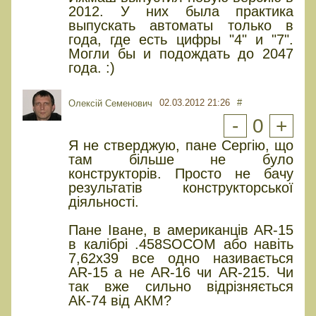
2012. У них была практика
выпускать автоматы только в
года, где есть цифры "4" и "7".
Могли бы и подождать до 2047
года. :)
02.03.2012 21:26
#
Олексій Семенович
-
0
+
Я не стверджую, пане Сергію, що
там більше не було
конструкторів. Просто не бачу
результатів конструкторської
діяльності.
Пане Іване, в американців AR-15
в калібрі .458SOCOM або навіть
7,62х39 все одно називається
AR-15 а не AR-16 чи AR-215. Чи
так вже сильно відрізняється
АК-74 від АКМ?