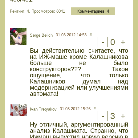
Рейтинг: 4, Просмотров: 8041
Комментариев:
4
01.03.2012 14:53
#
Serge Belich
-
0
+
Вы действительно считаете, что
на ИЖ-маше кроме Калашникова
больше не было
конструкторов??? Такое
ощущение, что только
Калашников думал над
модернизацией или улучшениями
автомата!
01.03.2012 15:26
#
Ivan Tretyakov
-
3
+
Ну отличный, аргументированный
анализ Калашмата. Странно, что
Ижмаш выпустил новую версию в