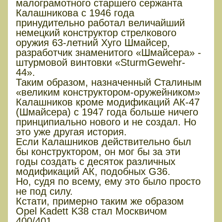
малограмотного старшего сержанта
Калашникова с 1946 года
принудительно работал величайший
немецкий конструктор стрелкового
оружия 63-летний Хуго Шмайсер,
разработчик знаменитого «Шмайсера» -
штурмовой винтовки «SturmGewehr-
44».
Таким образом, назначенный Сталиным
«великим конструктором-оружейником»
Калашников кроме модификаций АК-47
(Шмайсера) с 1947 года больше ничего
принципиально нового и не создал. Но
это уже другая история.
Если Калашников действительно был
бы конструктором, он мог бы за эти
годы создать с десяток различных
модификаций АК, подобных G36.
Но, судя по всему, ему это было просто
не под силу.
Кстати, примерно таким же образом
Opel Kadett K38 стал Москвичом
400/401.