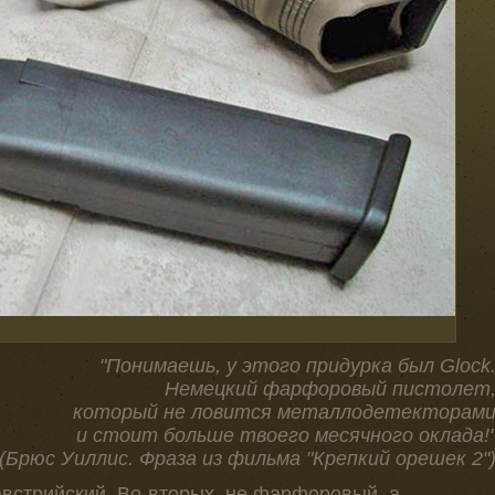
"Понимаешь, у этого придурка был Glock
Немецкий фарфоровый пистолет
который не ловится металлодетекторам
и стоит больше твоего месячного оклада!
(Брюс Уиллис. Фраза из фильма "Крепкий орешек 2"
 австрийский. Во-вторых, не фарфоровый, а