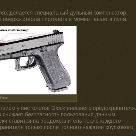
елях делается специальный дульный компенсатор,
вверх» ствола пистолета в момент вылета пули.
Глок
твием у пистолетов Glock внешнего предохранителя
это снижает безопасность пользования данным
ски ставится на предохранитель после каждого
ранителя только после полного нажатия спускового