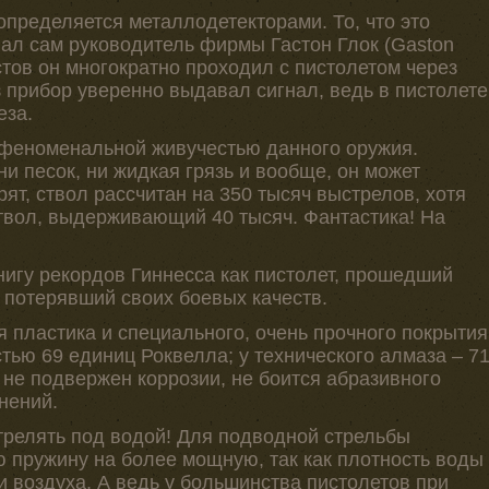
определяется металлодетекторами. То, что это
ал сам руководитель фирмы Гастон Глок (Gaston
стов он многократно проходил с пистолетом через
 прибор уверенно выдавал сигнал, ведь в пистолете
еза.
 феноменальной живучестью данного оружия.
ни песок, ни жидкая грязь и вообще, он может
рят, ствол рассчитан на 350 тысяч выстрелов, хотя
ствол, выдерживающий 40 тысяч. Фантастика! На
книгу рекордов Гиннесса как пистолет, прошедший
 потерявший своих боевых качеств.
я пластика и специального, очень прочного покрытия
тью 69 единиц Роквелла; у технического алмаза – 7
 не подвержен коррозии, не боится абразивного
нений.
трелять под водой! Для подводной стрельбы
ю пружину на более мощную, так как плотность воды
и воздуха. А ведь у большинства пистолетов при