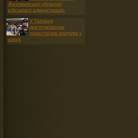
Житомирської обласної
військової адміністрації»
У Таїланді
дев'ятикласник
перестріляв вчителів у
школі
я