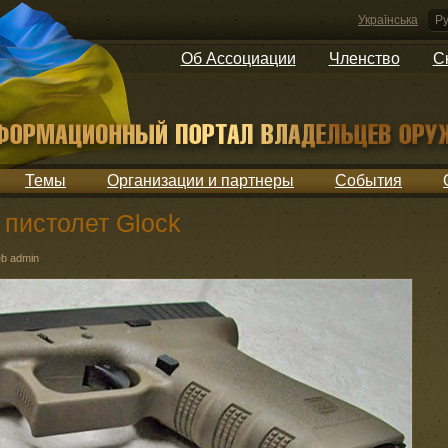
Українська
Ру
Об Ассоциации
Членство
С
Темы
Организации и партнеры
События
пистолет Glock
b admin