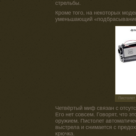
стрельбы.
Кроме того, на некоторых мод
уменьшающий «подбрасывание 
Пистолет 
Четвёртый миф связан с отсутс
Его нет совсем. Говорят, что 
оружием. Пистолет автоматиче
выстрела и снимается с предох
крючка.