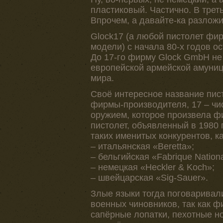
пластиковый. Частично. В тре
Впрочем, а давайте-ка разложи
Glock17 (а любой пистолет фи
модели) с начала 80-х годов о
До 17-го фирму Glock GmbH не 
европейской армейской амуниц
мира.
Своё интересное название пист
фирмы-производителя, 17 – чи
оружием, которое произвела фи
пистолет, объявленный в 1980
таких именитых конкурентов, к
– итальянская «Beretta»;
– бельгийская «Fabrique Nationa
– немецкая «Heckler & Koch»;
– швейцарская «Sig-Sauer».
Злые языки тогда поговаривали
военных чиновников, так как 
сапёрные лопатки, пехотные н