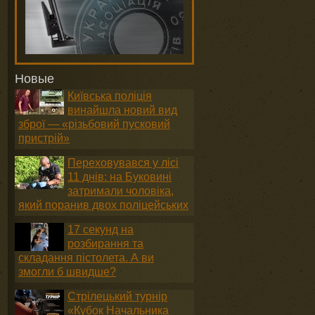
Новые
Київська поліція
винайшла новий вид
зброї — «різьбовий пусковий
пристрій»
Переховувався у лісі
11 днів: на Буковині
затримали чоловіка,
який поранив двох поліцейських
17 секунд на
розбирання та
складання пістолета. А ви
змогли б швидше?
Стрілецький турнір
«Кубок Начальника