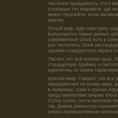
Частично правдивость этого м
служащих тех ведомств, где ис
может произойти, если засовыва
крючка.
Пятый миф. Идя навстречу сов
выпускаются самых разных цве
современный Glock есть в сине
все пистолеты Glock нестанда
оружию стандартного окраса (
Так вот, это всё полная чушь. 
стандартную приёмку, и писто
идентичны по своим характери
Шестой миф. Говорят, что все 
предприятиях по всему миру, д
в Америках, Азии и прочих Афр
представителями фирмы Glock
Сотни тысяч, почти миллион пи
так, фирма ревностно охраняет 
узнать промышленным шпиона