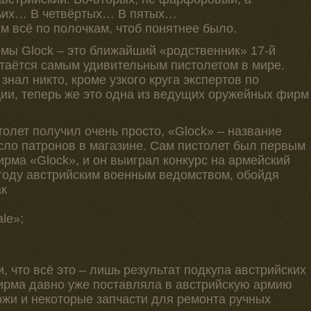
тьих… В четвёртых… В пятых…
м всё по полочкам, чтоб понятнее было.
рмы Glock – это ближайший «родственник» 17-й
стаётся самым удивительным пистолетом в мире.
знал никто, кроме узкого круга экспертов по
ии, теперь же это одна из ведущих оружейных фирм
олет получил очень просто, «Glock» – название
сло патронов в магазине. Сам пистолет был первым
рма «Glock», и он выиграл конкурс на армейский
 году австрийским военным ведомством, обойдя
ак
le»;
, что всё это – лишь результат подкупа австрийских
фирма давно уже поставляла в австрийскую армию
ожи и некоторые запчасти для ремонта ручных