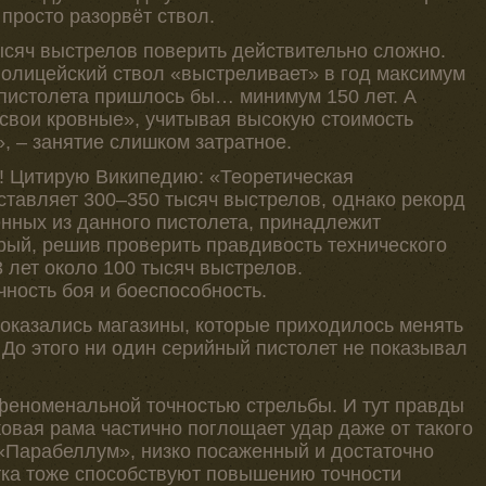
просто разорвёт ствол.
ысяч выстрелов поверить действительно сложно.
полицейский ствол «выстреливает» в год максимум
 пистолета пришлось бы… минимум 150 лет. А
«свои кровные», учитывая высокую стоимость
, – занятие слишком затратное.
! Цитирую Википедию: «Теоретическая
ставляет 300–350 тысяч выстрелов, однако рекорд
ённых из данного пистолета, принадлежит
рый, решив проверить правдивость технического
3 лет около 100 тысяч выстрелов.
чность боя и боеспособность.
казались магазины, которые приходилось менять
До этого ни один серийный пистолет не показывал
 феноменальной точностью стрельбы. И тут правды
овая рама частично поглощает удар даже от такого
 «Парабеллум», низко посаженный и достаточно
тка тоже способствуют повышению точности