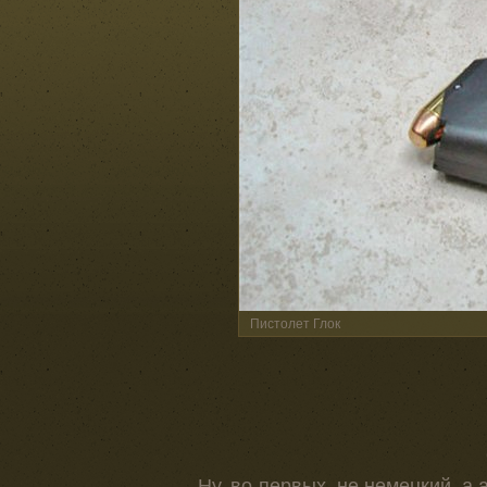
Пистолет Глок
Ну, во-первых, не немецкий, а