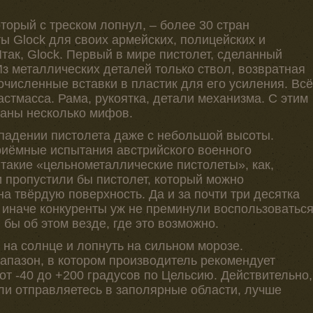
орый с треском лопнул, – более 30 стран
ы Glock для своих армейских, полицейских и
так, Glock. Первый в мире пистолет, сделанный
Из металлических деталей только ствол, возвратная
очисленные вставки в пластик для его усиления. Всё
стмасса. Рама, рукоятка, детали механизма. С этим
заны несколько мифов.
 падении пистолета даже с небольшой высоты.
приёмные испытания австрийского военного
такие «цельнометаллические пистолеты», как,
ни пропустили бы пистолет, который можно
на твёрдую поверхность. Да и за почти три десятка
 иначе конкуренты уж не преминули воспользоватьс
 бы об этом везде, где это возможно.
 на солнце и лопнуть на сильном морозе.
пазон, в котором производитель рекомендует
 от -40 до +200 градусов по Цельсию. Действительно,
ли отправляетесь в заполярные области, лучше