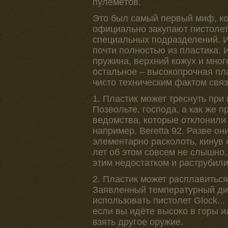
пулемётов.
Это был самый первый миф, кот
официально закупают пистолет
специальных подразделений. И
почти полностью из пластика. 
пружина, верхний кожух и мног
остальное – высокопрочная пла
чисто техническим фактом свя
1. Пластик может треснуть при
Позвольте, господа, а как же 
ведомства, которые отклонили 
например, Beretta 92. Разве о
элементарно расколоть, кинув 
лет об этом совсем не слышно,
этим недостатком и раструбили
2. Пластик может расплавиться
Заявленный температурный диа
использовать пистолет Glock...
если вы идёте высоко в горы и
взять другое оружие.