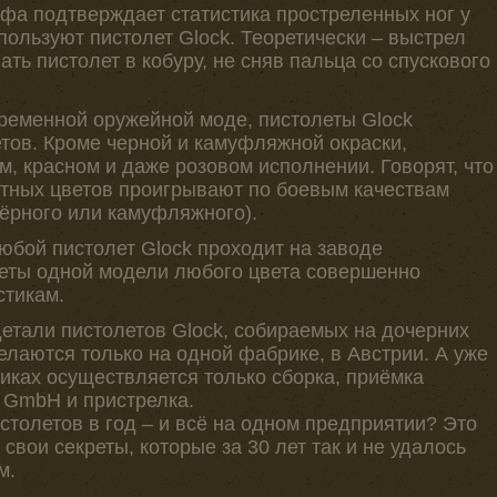
ифа подтверждает статистика простреленных ног у
пользуют пистолет Glock. Теоретически – выстрел
ть пистолет в кобуру, не сняв пальца со спускового
ременной оружейной моде, пистолеты Glock
тов. Кроме черной и камуфляжной окраски,
м, красном и даже розовом исполнении. Говорят, что
ртных цветов проигрывают по боевым качествам
чёрного или камуфляжного).
Любой пистолет Glock проходит на заводе
леты одной модели любого цвета совершенно
стикам.
детали пистолетов Glock, собираемых на дочерних
елаются только на одной фабрике, в Австрии. А уже
иках осуществляется только сборка, приёмка
 GmbH и пристрелка.
столетов в год – и всё на одном предприятии? Это
свои секреты, которые за 30 лет так и не удалось
м.