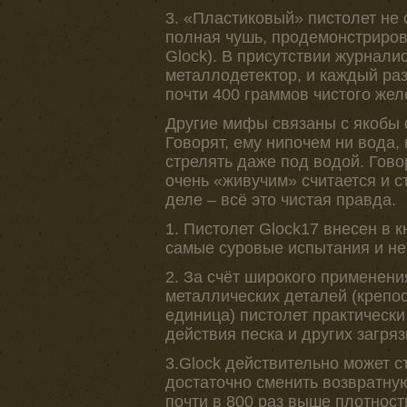
3. «Пластиковый» пистолет не 
полная чушь, продемонстриров
Glock). В присутствии журнали
металлодетектор, и каждый раз
почти 400 граммов чистого жел
Другие мифы связаны с якобы
Говорят, ему нипочем ни вода, 
стрелять даже под водой. Гово
очень «живучим» считается и 
деле – всё это чистая правда.
1. Пистолет Glock17 внесен в 
самые суровые испытания и не
2. За счёт широкого применени
металлических деталей (крепос
единица) пистолет практически
действия песка и других загряз
3.Glock действительно может с
достаточно сменить возвратну
почти в 800 раз выше плотност