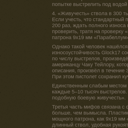
попытке выстрелить под водой 
4. «Живучесть» ствола в 300 т
Если учесть, что стандартный 
200 раз, ждать полного износа
проверить, тратя на проверку 
патрона 9х19 мм «Парабеллум»
Однако такой человек нашёлся
износоустойчивость Glock17 со
по числу выстрелов, произвед
американцу Чаку Тейлору, кото
описания, произвёл в течение 
При этом пистолет сохранил ку
Единственным слабым местом о
каждые 5–10 тысяч выстрелов. 
подобную боевую живучесть».
Третья часть мифов связана с
больше, чем вымысла. Пластик
мощного патрона, как 9х19 мм
длинный ствол, удобная рукоя