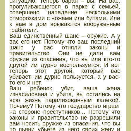
ситуацию. Теперь баран – вы. На вас,
прогуливающегося в парке с семьей,
совершено нападение несколькими
отморозками с ножами или битами. Или
к вам в дом врываются вооруженные
грабители.
Ваш единственный шанс – оружие. А у
вас его нет. Потому что ваш последний
шанс у вас отняли законы и
правительство. Они не дали вам
оружие из опасения, что вы или кто-то
другой им дурно воспользуется. И вот
теперь этот другой, который вас
убивает, им дурно пользуется, а у вас-
то его и нет.
Ваш ребенок убит, ваша жена
изнасилована и убита, вы остались на
всю жизнь парализованным калекой.
Почему? Потому что государство играет
на стороне преступников... Потому что
законы и правительство не разрешили
вам носить оружие из опасения, что вы
по пьяни убьете из него своих жену и