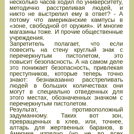
несколько часов ходил по университету,
методично расстреливая людей, и
никто не выстрелил ему в ответ? - А
потому что американские кампусы в
«зоне, свободной от оружия». И многие
магазины тоже. И прочие общественные
учреждения.
Запретитель полагает, что если
повесить на стену круглый знак с
перечеркнутым пистолетом, это
повысит безопасность. А на самом деле
это понижает безопасность, привлекая
преступников, которые теперь точно
знают: безнаказанно расстреливать
людей в больших количествах они
могут в специально отведенных для
этого местах, обозначенных значком с
перечеркнутым пистолетом.
Результат, противоположный
задуманному. Таких вот зон,
превращенных в хлев, или, точнее,
алтарь для жертвенных баранов, в
Америке изрядно (но не во всех