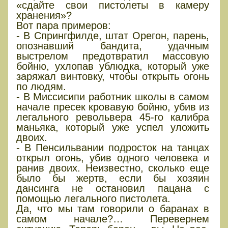
«сдайте свои пистолеты в камеру
хранения»?
Вот пара примеров:
- В Спрингфилде, штат Орегон, парень,
опознавший бандита, удачным
выстрелом предотвратил массовую
бойню, ухлопав ублюдка, который уже
заряжал винтовку, чтобы открыть огонь
по людям.
- В Миссисипи работник школы в самом
начале пресек кровавую бойню, убив из
легального револьвера 45-го калибра
маньяка, который уже успел уложить
двоих.
- В Пенсильвании подросток на танцах
открыл огонь, убив одного человека и
ранив двоих. Неизвестно, сколько еще
было бы жертв, если бы хозяин
дансинга не остановил пацана с
помощью легального пистолета.
Да, что мы там говорили о баранах в
самом начале?… Перевернем