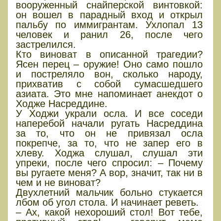
вооруженный снайперской винтовкой:
он вошел в парадный вход и открыл
пальбу по иммигрантам. Ухлопал 13
человек и ранил 26, после чего
застрелился.
Кто виноват в описанной трагедии?
Ясен перец – оружие! Оно само пошло
и постреляло вон, сколько народу,
прихватив с собой сумасшедшего
азиата. Это мне напоминает анекдот о
Ходже Насреддине.
У Ходжи украли осла. И все соседи
наперебой начали ругать Насреддина
за то, что он не привязал осла
покрепче, за то, что не запер его в
хлеву. Ходжа слушал, слушал эти
упреки, после чего спросил: – Почему
вы ругаете меня? А вор, значит, так ни в
чем и не виноват?
Двухлетний мальчик больно стукается
лбом об угол стола. И начинает реветь.
– Ах, какой нехороший стол! Вот тебе,