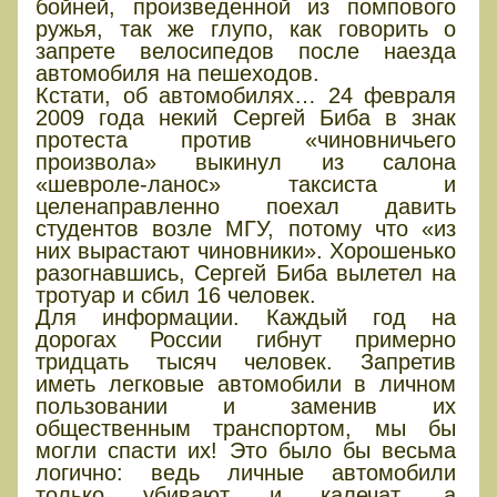
бойней, произведенной из помпового
ружья, так же глупо, как говорить о
запрете велосипедов после наезда
автомобиля на пешеходов.
Кстати, об автомобилях… 24 февраля
2009 года некий Сергей Биба в знак
протеста против «чиновничьего
произвола» выкинул из салона
«шевроле-ланос» таксиста и
целенаправленно поехал давить
студентов возле МГУ, потому что «из
них вырастают чиновники». Хорошенько
разогнавшись, Сергей Биба вылетел на
тротуар и сбил 16 человек.
Для информации. Каждый год на
дорогах России гибнут примерно
тридцать тысяч человек. Запретив
иметь легковые автомобили в личном
пользовании и заменив их
общественным транспортом, мы бы
могли спасти их! Это было бы весьма
логично: ведь личные автомобили
только убивают и калечат, а