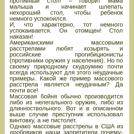
противный стол! – говорит мама
малыша и начинает шлепать
нехороший стол, чтобы ребенок
немного успокоился.
И, что характерно, тот немного
успокаивается. Он отомщен! Стол
наказан!
Американскими массовыми
расстрелами любят козырять и
российские прогибиционисты
(противники оружия у населения). Но по
своему природному скудоумию почти
всегда используют для этого неудачные
примеры. Какой же пример массового
расстрела является неудачным? Да
почти все!
Массовая бойня обычно производится
либо из нелегального оружия, либо из
длинноствольного. Вот и в описанном
выше случае преступник использовал
винтовку, а не пистолет.
Однако массовые расстрелы в США из
дробовиков наши запретители почему-