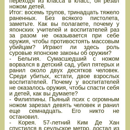
переходя из класса в класс, он резал
ножом детей.
Итог: восемь трупов, тринадцать тяжело
раненных. Без всякого пистолета,
заметьте. Как вы полагаете, почему у
японских учителей и воспитателей раз
за разом не оказывается при себе
оружия, чтобы противостоять массовым
убийцам? Играют ли здесь роль
суровые японские законы об оружии?
- Бельгия. Сумасшедший с ножом
ворвался в детский сад, убил пятерых и
ранил около двух десятков человек.
Среди убитых, кстати, двое взрослых
воспитателей. Почему у воспитателей
не оказалось оружия, чтобы спасти себя
и детей, как вы думаете?
- Филиппины. Пьяный псих с огромным
ножом зарезал девять человек и ранил
еще семнадцать. Его никто не
остановил.
- Корея. 57-летний Ким Де Хан
спустился в сеульское метро, достал из