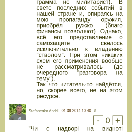
грамма не милитарист). В
свете последних событий в
нашей стране и, опираясь на
мою пропаганду оружия,
приобрёл ружжо (благо
финансы позволяют). Однако,
всё его представление о
самозащите свелось
исключительно к владению
"стволом". При этом никаких
схем его применения вообще
не рассматривалось (до
очередного "разговора на
тему").
Так что читатель-то найдётся,
но, скорее всего, не на этом
ресурсе.
01.09.2014 10:40
#
Stefanenko Andrii
-
0
+
"Чи є надворі на видноті