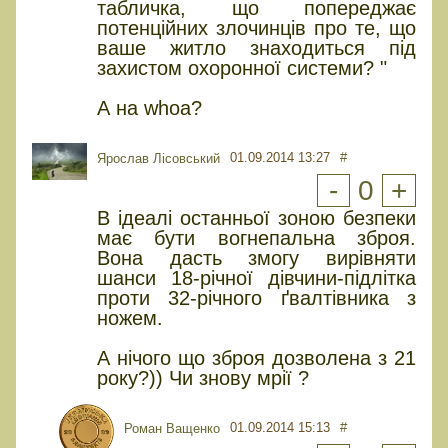
табличка, що попереджає
потенційних злочинців про те, що
ваше житло знаходиться під
захистом охоронної системи? "
А на whoa?
01.09.2014 13:27
#
Ярослав Лісовський
-
0
+
В ідеалі останньої зоною безпеки
має бути вогнепальна зброя.
Вона дасть змогу вирівняти
шанси 18-річної дівчини-підлітка
проти 32-річного ґвалтівника з
ножем.
А нічого що зброя дозволена з 21
року?)) Чи знову мрії ?
01.09.2014 15:13
#
Роман Ващенко