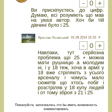
-
0
+
Ви прискіпуєтесь до цифр.
Думаю, всі розуміють що мав
на увазі автор. Хоч би тій
дівчині було і 25.
01.09.2014 15:33
#
Ярослав Лісовський
-
0
+
Навпаки, тут серйозна
проблема що 25 + можна
мати рушницю а молодим
ні, і у 18 теж, хоча в армії у
18 вже стріляють з усього
арсеналу і чомусь мало
сюжетів що хтось побіг і
розстріляв у 18 купу людей
і от тому зброя з 21 і 25
Пожалуйста, залогиньтесь что бы иметь возможность
комментировать