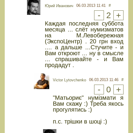
06.03.2013 11:41
#
Юрий Иванович
-
2
+
Каждая последняя суббота
месяца ... слёт нумизматов
на М.Левобережная
(ЭкспоЦентр) . 20 грн вход
.... а дальше ...Стучите - и
Вам откроют ... ну в смысле
... спрашивайте - и Вам
продадут .
06.03.2013 11:46
#
Victor Lytovchenko
-
0
+
"Матьориє" нумізмати я
Вам скажу :) Треба якось
прогулятись :)
п.с. трішки в шоці :)