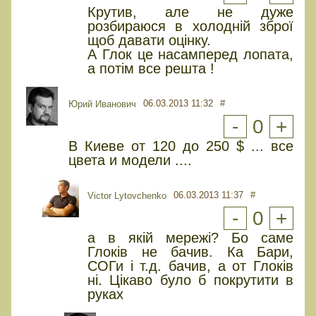
Крутив, але не дуже
розбираюся в холодній зброї
щоб давати оцінку.
А Глок це насамперед лопата,
а потім все решта !
06.03.2013 11:32
#
Юрий Иванович
-
0
+
В Киеве от 120 до 250 $ ... все
цвета и модели ....
06.03.2013 11:37
#
Victor Lytovchenko
-
0
+
а в якій мережі? Бо саме
Глоків не бачив. Ка Бари,
СОГи і т.д. бачив, а от Глоків
ні. Цікаво було б покрутити в
руках