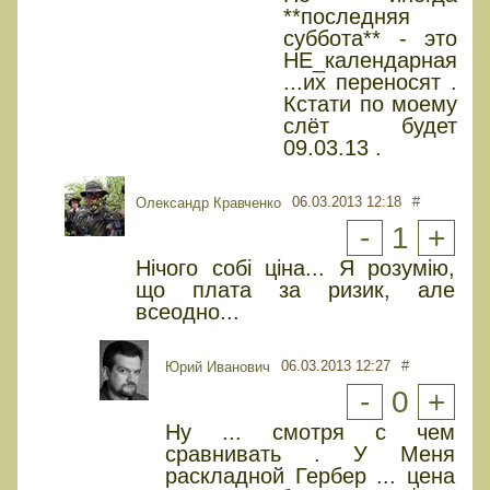
**последняя
суббота** - это
НЕ_календарная
...их переносят .
Кстати по моему
слёт будет
09.03.13 .
06.03.2013 12:18
#
Олександр Кравченко
-
1
+
Нічого собі ціна... Я розумію,
що плата за ризик, але
всеодно...
06.03.2013 12:27
#
Юрий Иванович
-
0
+
Ну ... смотря с чем
сравнивать . У Меня
раскладной Гербер ... цена