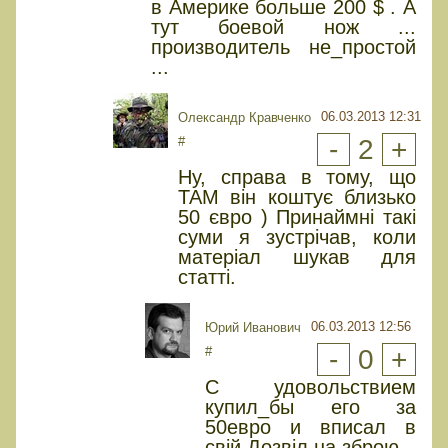
в Америке больше 200 $ . А
тут боевой нож ...
производитель не_простой
...
06.03.2013 12:31
Олександр Кравченко
#
-
2
+
Ну, справа в тому, що
ТАМ він коштує близько
50 євро ) Принаймні такі
суми я зустрічав, коли
матеріал шукав для
статті.
06.03.2013 12:56
Юрий Иванович
#
-
0
+
С удовольствием
купил_бы его за
50евро и вписал в
свiй Дозвiл на зброю.