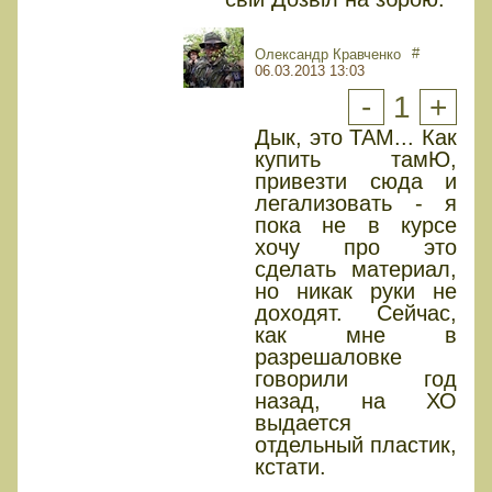
#
Олександр Кравченко
06.03.2013 13:03
-
1
+
Дык, это ТАМ... Как
купить тамЮ,
привезти сюда и
легализовать - я
пока не в курсе
хочу про это
сделать материал,
но никак руки не
доходят. Сейчас,
как мне в
разрешаловке
говорили год
назад, на ХО
выдается
отдельный пластик,
кстати.