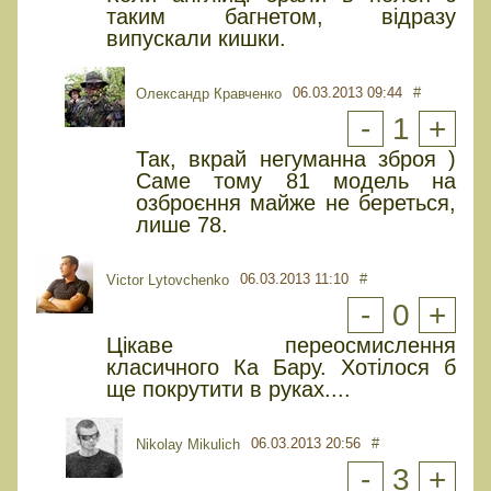
таким багнетом, відразу
випускали кишки.
06.03.2013 09:44
#
Олександр Кравченко
-
1
+
Так, вкрай негуманна зброя )
Саме тому 81 модель на
озброєння майже не береться,
лише 78.
06.03.2013 11:10
#
Victor Lytovchenko
-
0
+
Цікаве переосмислення
класичного Ка Бару. Хотілося б
ще покрутити в руках....
06.03.2013 20:56
#
Nikolay Mikulich
-
3
+