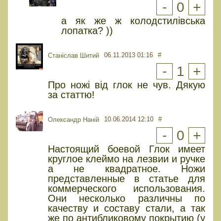
-
0
+
а як же ж колодстилівська
лопатка? ))
06.11.2013 01:16
#
Станіслав Шитий
-
1
+
Про ножі від глок не чув. Дякую
за статтю!
10.06.2014 12:10
#
Олександр Нанiй
-
0
+
Настоящий боевой Глок имеет
круглое клеймо на лезвии и ручке
а не квадратное. Ножи
представленные в статье для
коммерческого использования.
Они несколько различны по
качеству и составу стали, а так
же по антибликовому покрытию (у