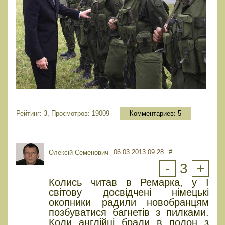
Рейтинг: 3, Просмотров: 19009
Комментариев:
5
06.03.2013 09:28
#
Олексій Семенович
-
3
+
Колись читав в Ремарка, у І
світову досвідчені німецькі
окопники радили новобранцям
позбуватися багнетів з пилками.
Коли англійці брали в полон з