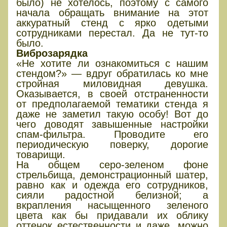
было) не хотелось, поэтому с самого
начала обращать внимание на этот
аккуратный стенд с ярко одетыми
сотрудниками перестал. Да не тут-то
было.
Виброзарядка
«Не хотите ли ознакомиться с нашим
стендом?» — вдруг обратилась ко мне
стройная миловидная девушка.
Оказывается, в своей отстраненности
от предполагаемой тематики стенда я
даже не заметил такую особу! Вот до
чего доводят завышенные настройки
спам-фильтра. Проводите его
периодическую поверку, дорогие
товарищи.
На общем серо-зеленом фоне
стрельбища, демонстрационный шатер,
равно как и одежда его сотрудников,
сияли радостной белизной; а
вкрапления насыщенного зеленого
цвета как бы придавали их облику
оттенок естественности и даже, можно