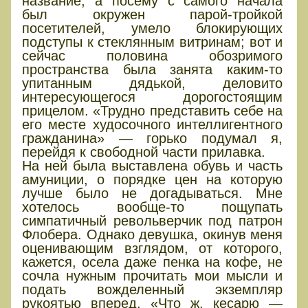
название, а посему с самого начала
был окружен парой-тройкой
посетителей, умело блокирующих
подступы к стеклянным витринам; вот и
сейчас половина обозримого
пространства была занята каким-то
упитанным дядькой, деловито
интересующегося дорогостоящим
прицелом. «Трудно представить себе на
его месте худосочного интеллигентного
гражданина» — горько подумал я,
перейдя к свободной части прилавка.
На ней была выставлена обувь и часть
амуниции, о порядке цен на которую
лучше было не догадываться. Мне
хотелось вообще-то пощупать
симпатичный револьверчик под патрон
Флобера. Однако девушка, окинув меня
оценивающим взглядом, от которого,
кажется, осела даже пенка на кофе, не
сочла нужным прочитать мои мысли и
подать вожделенный экземпляр
рукоятью вперед. «Что ж, кесарю —