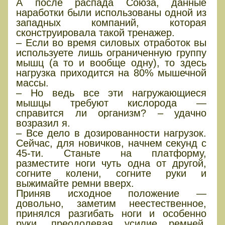
А после распада Союза, данные
наработки были использованы одной из
западных компаний, которая
сконструировала такой тренажер.
– Если во время силовых отработок вы
используете лишь ограниченную группу
мышц (а то и вообще одну), то здесь
нагрузка приходится на 80% мышечной
массы.
‒ Но ведь все эти нагружающиеся
мышцы требуют кислорода —
справится ли организм? – удачно
возразил я.
– Все дело в дозированности нагрузок.
Сейчас, для новичков, начнем секунд с
45-ти. Станьте на платформу,
разместите ноги чуть одна от другой,
согните колени, согните руки и
выжимайте ремни вверх.
Приняв исходное положение —
довольно, заметим неестественное,
принялся разгибать ноги и особенно
руки, преодолевая усилие ремней,