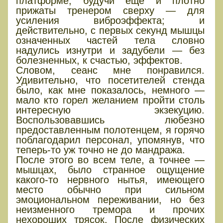
платформе, будучи еще и плотно
прижаты тренером сверху — для
усиления виброэффекта; и
действительно, с первых секунд мышцы
означенных частей тела словно
надулись изнутри и задубели — без
болезненных, к счастью, эффектов.
Словом, сеанс мне понравился.
Удивительно, что посетителей стенда
было, как мне показалось, немного —
мало кто горел желанием пройти столь
интересную экзекуцию.
Воспользовавшись любезно
предоставленным полотенцем, я горячо
поблагодарил персонал, упомянув, что
теперь-то уж точно не до мандража.
После этого во всем теле, а точнее —
мышцах, было странное ощущение
какого-то нервного нытья, имеющего
место обычно при сильном
эмоциональном переживании, но без
неизменного тремора и прочих
нехороших трясок. После физических