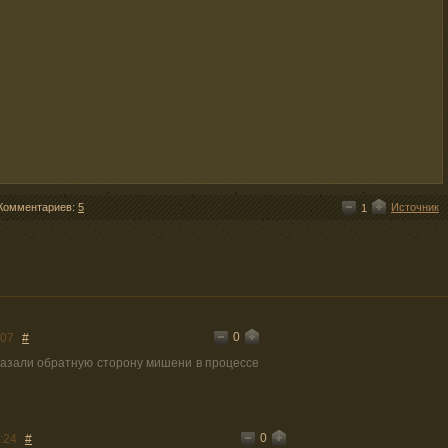
Комментариев:
5
Источник
1
0
:07
#
казали обратную сторону мишени в процессе
0
:24
#