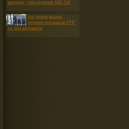
випуску - про кулемет MG-1М
На Чернігівщині
чоловік продавав РПГ
та два автомати