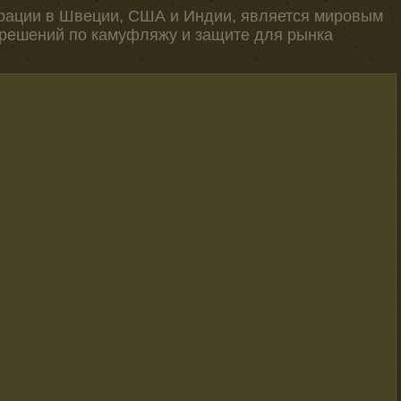
ерации в Швеции, США и Индии, является мировым
 решений по камуфляжу и защите для рынка