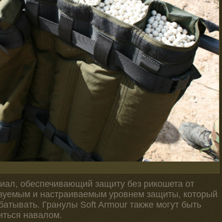
риал, обеспечивающий защиту без рикошета от
азуемым и настраиваемым уровнем защиты, который
батывать. Гранулы Soft Armour также могут быть
иться навалом.