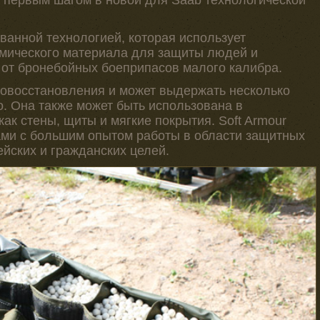
 первым шагом в новой для Saab технологической
ованной технологией, которая использует
мического материала для защиты людей и
 от бронебойных боеприпасов малого калибра.
мовосстановления и может выдержать несколько
о. Она также может быть использована в
как стены, щиты и мягкие покрытия. Soft Armour
ми с большим опытом работы в области защитных
йских и гражданских целей.