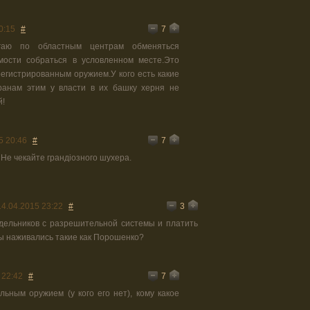
7
0:15
#
агаю по областным центрам обменяться
ости собраться в условленном месте.Это
егистрированным оружием.У кого есть какие
ранам этим у власти в их башку херня не
й!
7
5 20:46
#
 Не чекайте грандіозного шухера.
3
14.04.2015 23:22
#
дельников с разрешительной системы и платить
бы наживались такие как Порошенко?
7
 22:42
#
ьным оружием (у кого его нет), кому какое