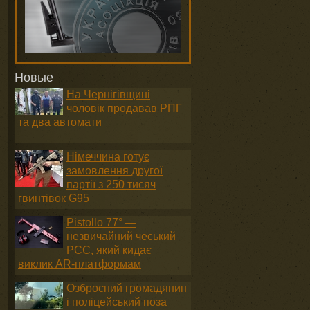
Новые
На Чернігівщині
чоловік продавав РПГ
та два автомати
Німеччина готує
замовлення другої
я
партії з 250 тисяч
гвинтівок G95
Pistollo 77° —
незвичайний чеський
PCC, який кидає
виклик AR-платформам
Озброєний громадянин
і поліцейський поза