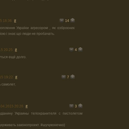
14
5 16:36
#
хоплення України агресором , як озброєних
обою і знає що люди не пробачать.
4
15 20:25
#
уться ещё долго.
7
15 19:22
#
ь самолет.
3
.04.2015 20:26
#
жданину Украины телохранителя с пистолетом
держивать законопроект. #шучуконечно)