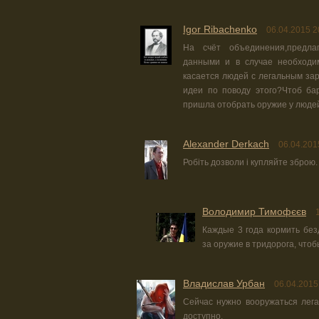
Igor Ribachenko
06.04.2015 2
На счёт объединения,предл
данными и в случае необходим
касается людей с легальным зар
идеи по поводу этого?Чтоб ба
пришла отобрать оружие у люде
Alexander Derkach
06.04.201
Робіть дозволи і купляйте зброю.
Володимир Тимофєєв
Каждые 3 года кормить без
за оружие в тридорога, что
Владислав Урбан
06.04.2015
Сейчас нужно вооружаться легал
доступно.