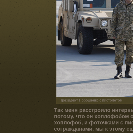
Президент Порошенко с пистолетом
Так меня расстроило интервь
потому, что он хоплофобом ок
хоплофоб, и фоточками с пи
согражданами, мы к этому е