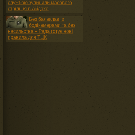
службою зупинили масового
стрільця в Айдахо
Без балаклав, з
бодікамерами та без
насильства – Рада готує нові
правила для ТЦК