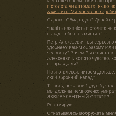
И что же говорит нам наш През
пістолета чи автомата, якщо на
захистить. Ми маємо все зроби
Однако! Обидно, да? Давайте 
"Навіть наявність пістолета чи
напад, тебе не захистить"
Петр Алексеевич, вы серьезно 
удобнее? Каким образом? Или 
человеку? Зачем Вы с пистоле
Алексеевич, вот это чувство, к
не правда ли?
Но я отвлекся, читаем дальше: 
який збройний напад"
То есть, пока они будут, буква
мы должны немножечко умира
ЭКВИВАЛЕНТНЫЙ ОТПОР?
Резюмирую.
Отказываясь вооружать мил