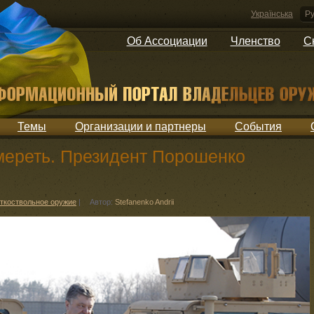
Українська
Ру
Об Ассоциации
Членство
С
Темы
Организации и партнеры
События
мереть. Президент Порошенко
ткоствольное оружие
|
Автор:
Stefanenko Andrii