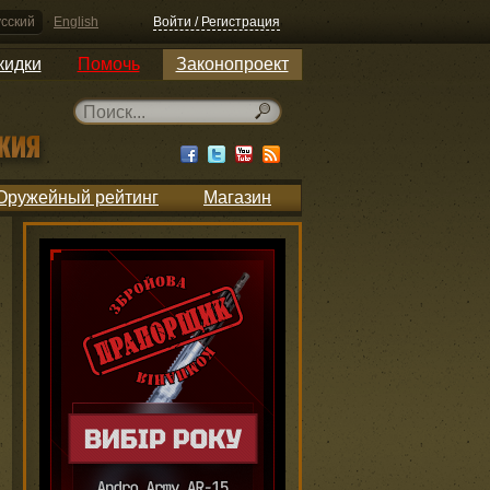
сский
English
Войти / Регистрация
кидки
Помочь
Законопроект
Оружейный рейтинг
Магазин