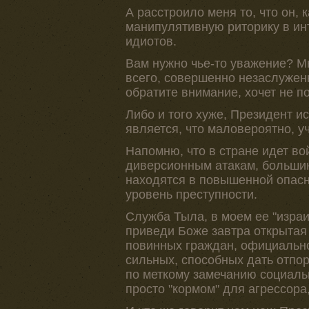
А расстроило меня то, что он,
манипулятивную риторику в инт
идиотов.
Вам нужно чье-то уважение? Мне
всего, совершенно незаслуженн
обратите внимание, хочет не по
Либо и того хуже, Президент ис
является, что маловероятно, у
Напомню, что в стране идет в
диверсионным атакам, большин
находятся в повышенной опасн
уровень преступности.
Служба Тыла, в моем ее "израи
приведи Боже завтра открытая 
повинных граждан, официальн
сильных, способных дать отп
по меткому замечанию социаль
просто "кормом" для агрессора