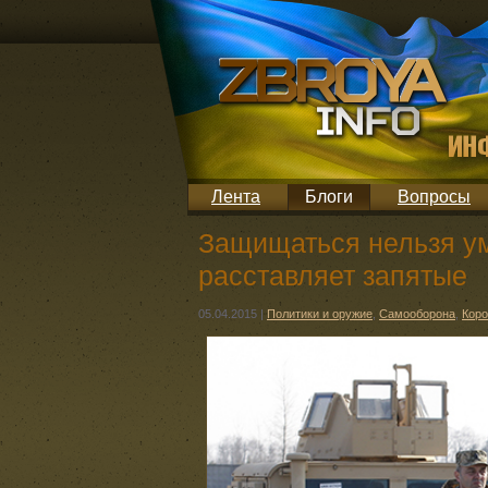
Лента
Блоги
Вопросы
Защищаться нельзя у
расставляет запятые
05.04.2015
|
Политики и оружие
,
Самооборона
,
Коро