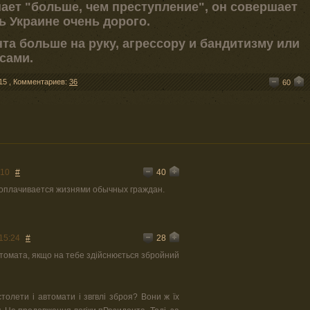
ает "больше, чем преступление", он совершает
ь Украине очень дорого.
та больше на руку, агрессору и бандитизму или
сами.
15
,
Комментариев:
36
60
40
:10
#
 оплачивается жизнями обычных граждан.
28
15:24
#
автомата, якщо на тебе здійснюється збройний
істолети і автомати і звгвлі зброя? Вони ж їх