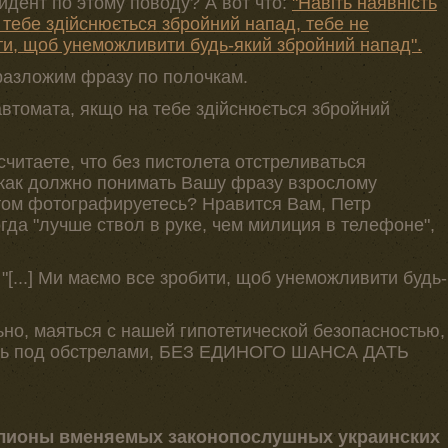
идент по этому поводу? А вот что:
"Навіть наявність
 тебе здійснюється збройний напад, тебе не
ти, щоб унеможливити будь-який збройний напад".
разложим фразу по полочкам.
 автомата, якщо на тебе здійснюється збройний
считаете, что без пистолета отстреливаться
как должно понимать Вашу фразу взрослому
том фотографируетесь? Нравится Вам, Петр
огда "лучше ствол в руке, чем милиция в телефоне",
"[...] Ми маємо все зробити, щоб унеможливити будь-
льно, маяться с нашей гипотетической безопасностью,
ть под обстрелами, БЕЗ ЕДИНОГО ШАНСА ДАТЬ
лионы вменяемых законопослушных украинских