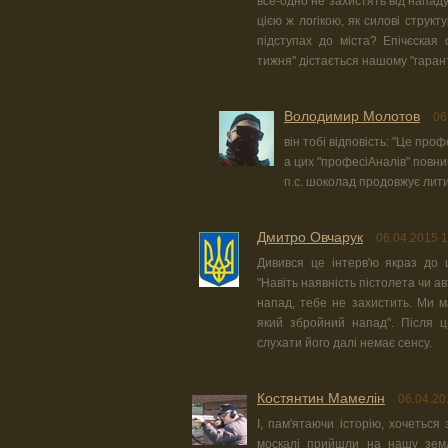
все-одно не захистять від нападу
цією ж логікою, як силові структ
підступах до міста? Епічєская 
тижня" дістається нашому "гарант
Володимир Молотов
06
він тобі відповість: "Це про
а цих "професіАналів" повни
п.с. шоколад продовжує лит
Дмитро Овчарук
06.04.2015 1
Дивився це інтерв'ю якраз до 
"Навіть наявність пістолета чи 
напад, тебе не захистить. Ми 
який збройний напад". Після ц
слухати його далі немає сенсу.
Костянтин Мамелін
06.04.20
І, пам'ятаючи історію, хочеться
москалі прийшли на нашу земл