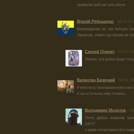
прийшли щоб нас усіх убити.
Віталій Рябошапко
06.04.201
Шоколаденко не так боїться за
Українців , певно чує грішки за с
Сергей Очерет
06.04.20
Значит, эта война будет тян
Валентин Безрукий
06.04.20
У него есть телохранители и ест
А на остальных ему плевать.
Володимир Молотов
06
Петя, даёшь каждому гра
24/7!?
я даже готов перестать под