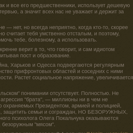
 как и все его предшественники, использует дешевую
ервью, а значит всех нас не уважает и держит за
 — нет, но всегда неприятно, когда кто-то, скорее
о считает тебя умственно отсталым, и поэтому,
мочь тебе, болезному, а использовать.
кренне верит в то, что говорит, и сам идиотом
читывая пост и образование.
ойна, Харьков и Одесса подвергаются регулярным
ство прифронтовых областей и соседних с ними
ости. Растет социальное напряжение, увеличиваетс
льском" понимании отсутствует. Полностью. Не
агрессия "брата", — миллионы ни в чем не
о охраняемых Президентом, армией и полицией,
ор, защитить семьи и сограждан, НО БЕЗОРУЖНЫХ,
ного психолога Олега Покальчука оказываются
, безоружным "мясом".