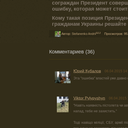
сограждан Президент соверш
ошибку, которая может стоит
Кому такая позиция Президен
гражданам Украины решайте 
112,2
Автор:
Stefanenko Andrii
Просмотров: 95
Комментариев (36)
Юрий Кубалов
06.04.2015 14
Эта "ошибка" властей уже давно
Viktor Pylypyshyn
06.04.2015 
"Навіть наявність пістолета чи 
напад, тебе не захистить."
Тоді навіщо міліції, СБУ, армії п