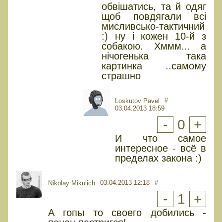
обвішатись, та й одяг
щоб повдягали всі
мисливсько-тактичний
:) ну і кожен 10-й з
собакою. Хммм... а
нічогенька така
картинка ..самому
страшно
#
Loskutov Pavel
03.04.2013 18:59
-
0
+
И что самое
интересное - всё в
пределах закона :)
03.04.2013 12:18
#
Nikolay Mikulich
-
1
+
А гопы то своего добились -