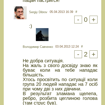
пацан пастригся!
05.04.2013 16:39
#
Sergiy Dibrov
-
0
+
:)
03.04.2013 12:24
#
Володимир Савченко
-
2
+
Не добра ситуація.
На жаль з свого досвіду знаю як
буває коли на тебе нападає
більшість.
Хтось просвітить по ситуації коли
група 20 людей нападає на 7 осіб
при чому дві з них дівчини.
В результат зламана щелепа,
ребро, розбита цеглиною голова
(там струс був).