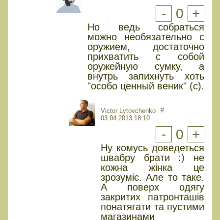
-
0
+
Но ведь собраться
можно необязательно с
оружием, достаточно
прихватить с собой
оружейную сумку, а
внутрь запихнуть хоть
"особо ценный веник" (с).
#
Victor Lytovchenko
03.04.2013 18:10
-
0
+
Ну комусь доведеться
швабру брати :) не
кожна жінка це
зрозуміє. Але то таке.
А поверх одягу
закритих патронташів
понатягати та пустими
магазинами