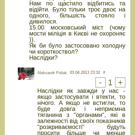
Нам по щастило відбитись та
відійти. Було тільки троє двоє на
одного, більшість стояло і
дивилося.
15.00 московський міст (чому
мости міліція в Києві не охороняє
)).
Як би було застосовано холодну
чи короткоствол?
Наслідки?
03.04.2013 23:32
#
Aleksandr Poliak
-
1
+
Наслідки як завжди у нас -
якщо застосувати і втекти, то
нічого. А якщо не встигли, то
буде довга і неприємна
тяганина з "органами", які в
залежності від своїх показників
"розкриваємості" будуть
просити більше чи менше