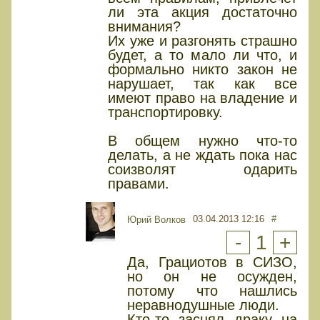
ли эта акция достаточно
внимания?
Их уже и разгонять страшно
будет, а то мало ли что, и
формально никто закон не
нарушает, так как все
имеют право на владение и
транспортировку.
В общем нужно что-то
делать, а не ждать пока нас
соизволят одарить
правами.
03.04.2013 12:16
#
Юрий Волков
-
1
+
Да, Грациотов в СИЗО,
но он не осужден,
потому что нашлись
неравнодушные люди.
Кто-то заснял драку на