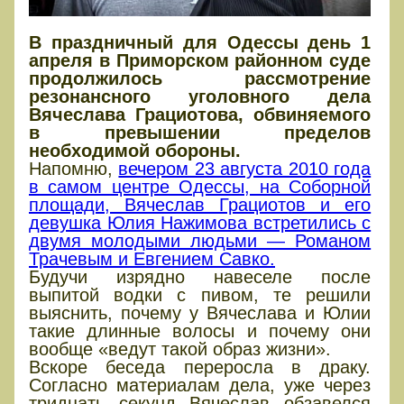
В праздничный для Одессы день 1
апреля в Приморском районном суде
продолжилось рассмотрение
резонансного уголовного дела
Вячеслава Грациотова, обвиняемого
в превышении пределов
необходимой обороны.
Напомню,
вечером 23 августа 2010 года
в самом центре Одессы, на Соборной
площади, Вячеслав Грациотов и его
девушка Юлия Нажимова встретились с
двумя молодыми людьми — Романом
Трачевым и Евгением Савко.
Будучи изрядно навеселе после
выпитой водки с пивом, те решили
выяснить, почему у Вячеслава и Юлии
такие длинные волосы и почему они
вообще «ведут такой образ жизни».
Вскоре беседа переросла в драку.
Согласно материалам дела, уже через
тридцать секунд Вячеслав обзавелся