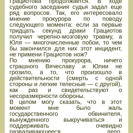
Грациотова продолжается. В ходе
судебного заседания судья задал еще
ряд вопросов. Так, его интересовало
мнение прокурора по поводу
следующего момента: если за первые
тридцать секунд драки Грациотов
получил черепно-мозговую травму, а
Юля — многочисленные побои, то чем
бы закончился для них этот инцидент,
не примени Грациотов нож?
По мнению прокурора, ничего
страшного Вячеславу и Юлии не
грозило, а то, что произошло в
действительности (смерть с одной
стороны и легкие телесные — с другой),
как раз и свидетельствуют о
несоразмерности обороны.
В целом могу сказать, что в этот
момент мне было жаль
государственного обвинителя,
вынужденного выкручиваться и
поддерживать очевидно
разваливающееся дело.