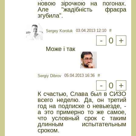
новою зірочкою на погонах.
Але "жадібність фраєра
згубила".
03.04.2013 12:10
#
Sergey Koroluk
-
0
+
Може і так
05.04.2013 16:36
#
Sergiy Dibrov
-
0
+
К счастью, Слава был в СИЗО
всего неделю. Да, он третий
год на подписке о невыезде, -
а это примерно то же самое,
что условный срок с таким
длинным испытательным
сроком.