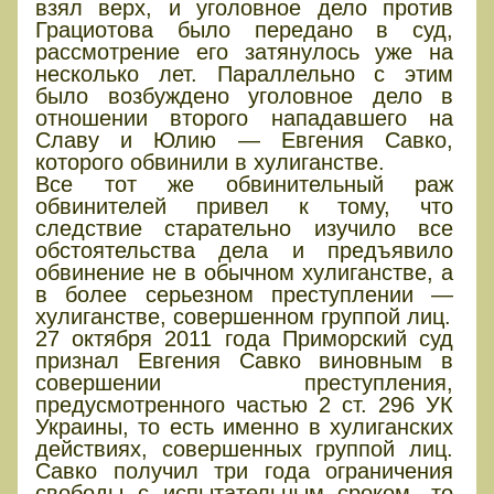
взял верх, и уголовное дело против
Грациотова было передано в суд,
рассмотрение его затянулось уже на
несколько лет. Параллельно с этим
было возбуждено уголовное дело в
отношении второго нападавшего на
Славу и Юлию — Евгения Савко,
которого обвинили в хулиганстве.
Все тот же обвинительный раж
обвинителей привел к тому, что
следствие старательно изучило все
обстоятельства дела и предъявило
обвинение не в обычном хулиганстве, а
в более серьезном преступлении —
хулиганстве, совершенном группой лиц.
27 октября 2011 года Приморский суд
признал Евгения Савко виновным в
совершении преступления,
предусмотренного частью 2 ст. 296 УК
Украины, то есть именно в хулиганских
действиях, совершенных группой лиц.
Савко получил три года ограничения
свободы с испытательным сроком, то