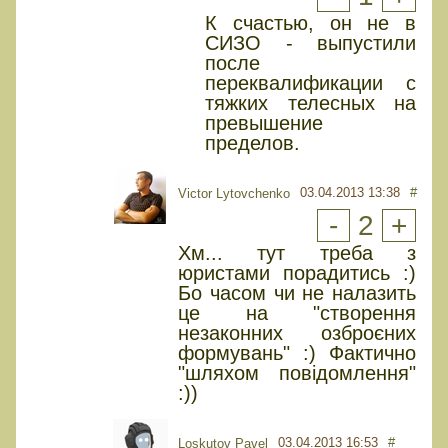
К счастью, он не в
СИЗО - выпустили
после
переквалификации с
тяжких телесных на
превышение
пределов.
03.04.2013 13:38
#
Victor Lytovchenko
-
2
+
Хм... тут треба з
юристами порадитись :)
Бо часом чи не налазить
це на "створення
незаконних озброєних
формувань" :) Фактично
"шляхом повідомлення"
:))
03.04.2013 16:53
#
Loskutov Pavel