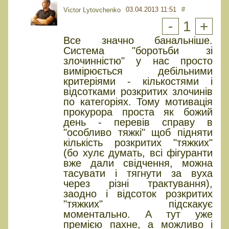
03.04.2013 11:51
#
Victor Lytovchenko
-
1
+
Все значно банальніше.
Система "боротьби зі
злочинністю" у нас просто
вимірюється дебільними
критеріями - кількостями і
відсотками розкритих злочинів
по категоріях. Тому мотивація
прокурора проста як божий
день - перевів справу в
"особливо тяжкі" щоб підняти
кількість розкритих "тяжких"
(бо хулє думать, всі фігуранти
вже дали свідчення, можна
тасувати і тягнути за вуха
через різні трактування),
заодно і відсоток розкритих
"тяжких" підскакує
моментально. А тут уже
премією пахне, а можливо і