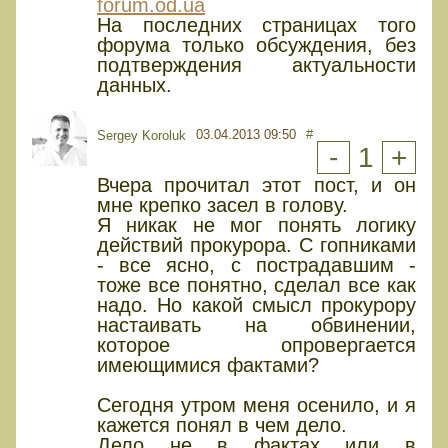
forum.od.ua
На последних страницах того
форума только обсуждения, без
подтверждения актуальности
данных.
03.04.2013 09:50
#
Sergey Koroluk
-
1
+
Вчера прочитал этот пост, и он
мне крепко засел в голову.
Я никак не мог понять логику
действий прокурора. С гопниками
- все ясно, с пострадавшим -
тоже все понятно, сделал все как
надо. Но какой смысл прокурору
настаивать на обвинении,
которое опровергается
имеющимися фактами?
Сегодня утром меня осенило, и я
кажется понял в чем дело.
Дело не в фактах или в