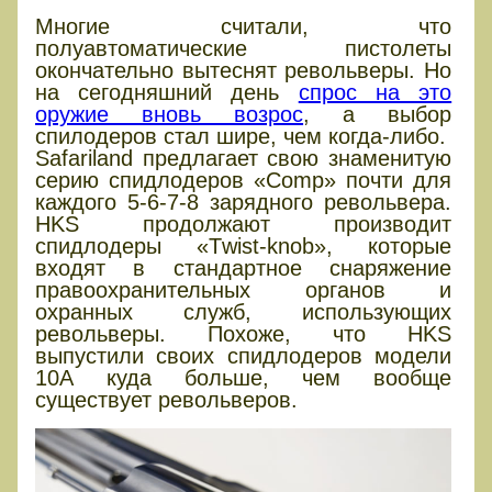
Многие считали, что
полуавтоматические пистолеты
окончательно вытеснят револьверы. Но
на сегодняшний день
спрос на это
оружие вновь возрос
, а выбор
спилодеров стал шире, чем когда-либо.
Safariland предлагает свою знаменитую
серию спидлодеров «Comp» почти для
каждого 5-6-7-8 зарядного револьвера.
HKS продолжают производит
спидлодеры «Тwist-knob», которые
входят в стандартное снаряжение
правоохранительных органов и
охранных служб, использующих
револьверы. Похоже, что HKS
выпустили своих спидлодеров модели
10А куда больше, чем вообще
существует револьверов.