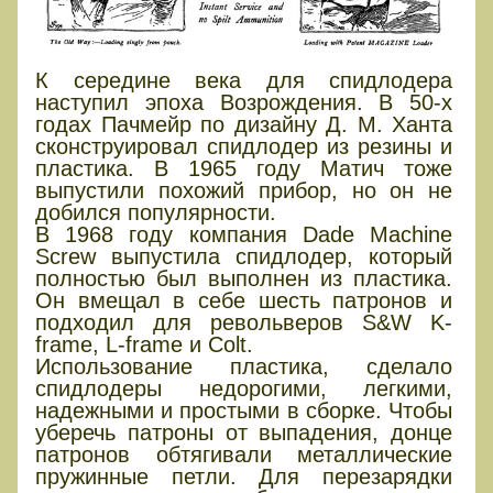
К середине века для спидлодера
наступил эпоха Возрождения. В 50-х
годах Пачмейр по дизайну Д. М. Ханта
сконструировал спидлодер из резины и
пластика. В 1965 году Матич тоже
выпустили похожий прибор, но он не
добился популярности.
В 1968 году компания Dade Machine
Screw выпустила спидлодер, который
полностью был выполнен из пластика.
Он вмещал в себе шесть патронов и
подходил для револьверов S&W K-
frame, L-frame и Colt.
Использование пластика, сделало
спидлодеры недорогими, легкими,
надежными и простыми в сборке. Чтобы
уберечь патроны от выпадения, донце
патронов обтягивали металлические
пружинные петли. Для перезарядки