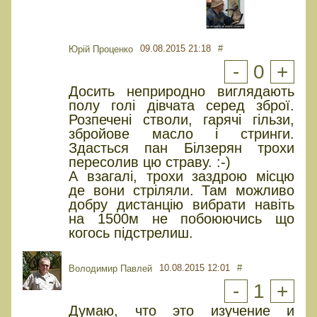
09.08.2015 21:18
#
Юрiй Проценко
-
0
+
Досить неприродно виглядають
полу голі дівчата серед зброї.
Розпечені стволи, гарячі гільзи,
збройове масло і стринги.
Здасться пан Білзерян трохи
пересолив цю страву. :-)
А взагалі, трохи заздрою місцю
де вони стріляли. Там можливо
добру дистанцію вибрати навіть
на 1500м не побоюючись що
когось підстрелиш.
10.08.2015 12:01
#
Володимир Павлей
-
1
+
Думаю, что это изучение и