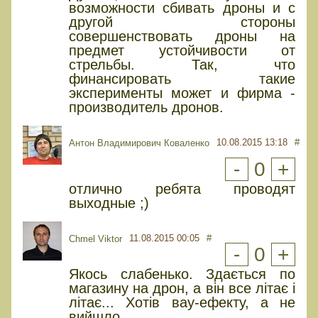
возможности сбивать дроны и с
другой стороны
совершенствовать дроны на
предмет устойчивости от
стрельбы. Так, что
финансировать такие
эксперименты может и фирма -
производитель дронов.
10.08.2015 13:18
#
Антон Владимирович Коваленко
-
0
+
отлично ребята проводят
выходные ;)
11.08.2015 00:05
#
Chmel Viktor
-
0
+
Якось слабенько. Здається по
магазину на дрон, а він все літає і
літає... Хотів вау-ефекту, а не
вийшло.