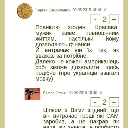
09.08.2015 18:18
#
Сергей Самойленко
-
2
+
Повністю згоден. Красава,
мужик живе повноцінним
життям, настільки йому
дозволяють фінанси.
Й витрачає він їх так, як
вважає за потрібне.
Далеко не кожен американець
собі зможе дозволити, щось
подібне (про українців взагалі
мовчу).
09.08.2015 18:40
#
Ferenc Orosz
-
2
+
Цілком з Вами згідний, що
він витрачае гроші які САМ
заробив, а не накрав як
наші, ви знаєте, я особисто