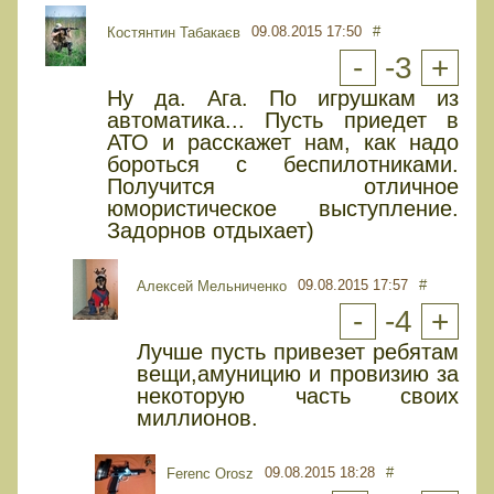
09.08.2015 17:50
#
Костянтин Табакаєв
-
-3
+
Ну да. Ага. По игрушкам из
автоматика... Пусть приедет в
АТО и расскажет нам, как надо
бороться с беспилотниками.
Получится отличное
юмористическое выступление.
Задорнов отдыхает)
09.08.2015 17:57
#
Алексей Мельниченко
-
-4
+
Лучше пусть привезет ребятам
вещи,амуницию и провизию за
некоторую часть своих
миллионов.
09.08.2015 18:28
#
Ferenc Orosz