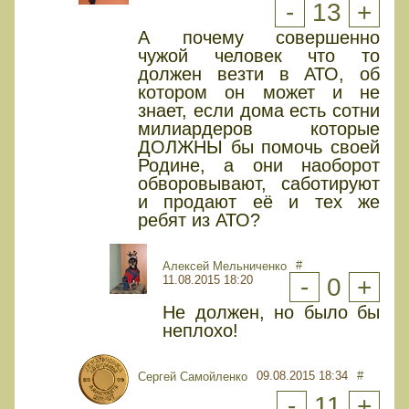
-
13
+
А почему совершенно
чужой человек что то
должен везти в АТО, об
котором он может и не
знает, если дома есть сотни
милиардеров которые
ДОЛЖНЫ бы помочь своей
Родине, а они наоборот
обворовывают, саботируют
и продают её и тех же
ребят из АТО?
#
Алексей Мельниченко
11.08.2015 18:20
-
0
+
Не должен, но было бы
неплохо!
09.08.2015 18:34
#
Сергей Самойленко
-
11
+