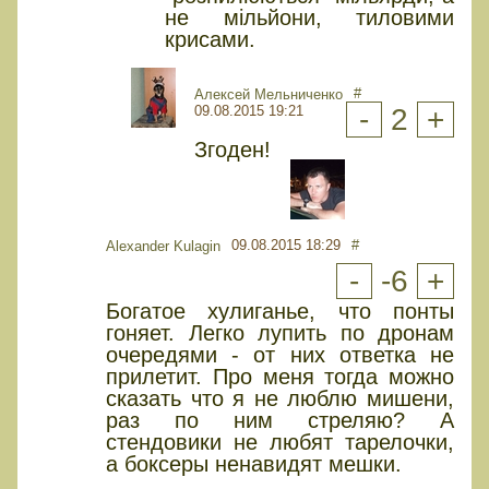
не мільйони, тиловими
крисами.
#
Алексей Мельниченко
09.08.2015 19:21
-
2
+
Згоден!
09.08.2015 18:29
#
Alexander Kulagin
-
-6
+
Богатое хулиганье, что понты
гоняет. Легко лупить по дронам
очередями - от них ответка не
прилетит. Про меня тогда можно
сказать что я не люблю мишени,
раз по ним стреляю? А
стендовики не любят тарелочки,
а боксеры ненавидят мешки.