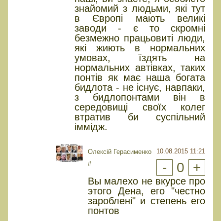
знайомий з людьми, які тут
в Європі мають великі
заводи - є то скромні
безмежно працьовиті люди,
які жиють в нормальних
умовах, їздять на
нормальних автівках, таких
понтів як має наша богата
бидлота - не існує, навпаки,
з бидлопонтами він в
середовищі своїх колег
втратив би суспільний
іммідж.
10.08.2015 11:21
Олексій Герасименко
#
-
0
+
Вы малехо не вкурсе про
этого Дена, его "честно
зароблені" и степень его
понтов