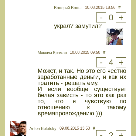
10.08.2015 18:56
#
Валерий Вольт
-
0
+
украл? замутил?
10.08.2015 09:50
#
Максим Крамар
-
4
+
Может, и так. Но это его честно
заработанные деньги, и как их
тратить - решать ему.
И если вообще существует
белая зависть - то это как раз
то, что я чувствую по
отношению к такому
времяпровождению )))
09.08.2015 13:53
#
Anton Beletsky
-
2
+