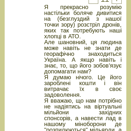
Я прекрасно розумію
настільки боляче дивитися
на (безглуздий з нашої
точки зору) розстріл дронів,
яких так потребують наші
хлопці в АТО.
Але шановний, ця людина
може навіть не знати де
георафічно знаходиться
Україна. А якщо навіть і
знає, то, що його зобов’язує
допомагати нам?
Я думаю нічого. Це його
зароблені кошти і він
витрачає їх в своє
задоволення.
Я вважаю, що нам потрібно
не надіятись на віртуальні
мільйони західних
спонсорів, а навести лад в
нашому міноборони де
"розпилюються" мільярди, а