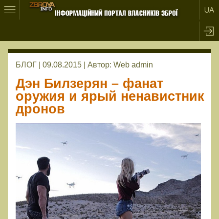
БЛОГ | 09.08.2015 |
Автор:
Web admin
Дэн Билзерян – фанат
оружия и ярый ненавистник
дронов