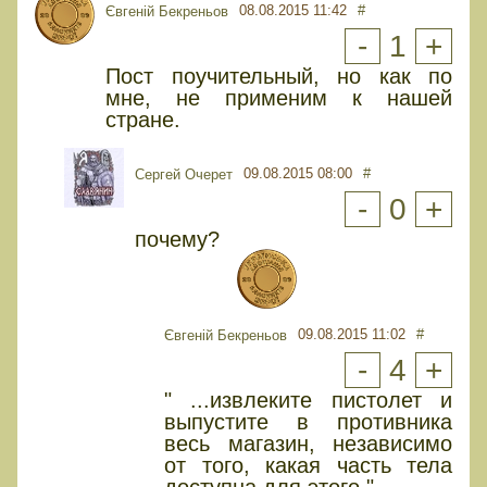
08.08.2015 11:42
#
Євгеній Бекреньов
-
1
+
Пост поучительный, но как по
мне, не применим к нашей
стране.
09.08.2015 08:00
#
Сергей Очерет
-
0
+
почему?
09.08.2015 11:02
#
Євгеній Бекреньов
-
4
+
" ...извлеките пистолет и
выпустите в противника
весь магазин, независимо
от того, какая часть тела
доступна для этого."