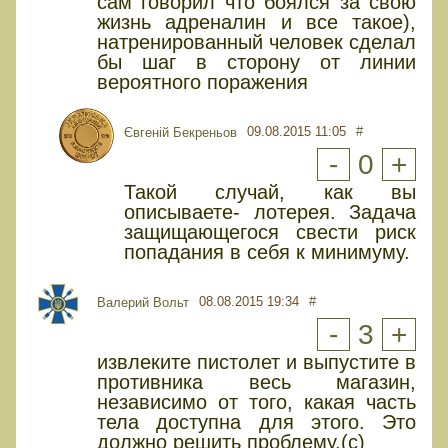
сам говорил что боялся за свою
жизнь адреналин и все такое),
натренированный человек сделал
бы шаг в сторону от линии
вероятного поражения
09.08.2015 11:05
#
Євгеній Бекреньов
-
0
+
Такой случай, как вы
описываете- лотерея. Задача
защищающегося свести риск
попадания в себя к минимуму.
08.08.2015 19:34
#
Валерий Вольт
-
3
+
извлеките пистолет и выпустите в
противника весь магазин,
независимо от того, какая часть
тела доступна для этого. Это
должно решить проблему.(с)