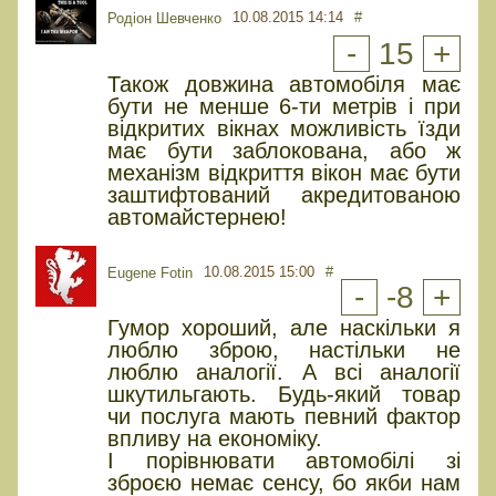
10.08.2015 14:14
#
Родіон Шевченко
-
15
+
Також довжина автомобіля має
бути не менше 6-ти метрів і при
відкритих вікнах можливість їзди
має бути заблокована, або ж
механізм відкриття вікон має бути
заштифтований акредитованою
автомайстернею!
10.08.2015 15:00
#
Eugene Fotin
-
-8
+
Гумор хороший, але наскільки я
люблю зброю, настільки не
люблю аналогії. А всі аналогії
шкутильгають. Будь-який товар
чи послуга мають певний фактор
впливу на економіку.
І порівнювати автомобілі зі
зброєю немає сенсу, бо якби нам