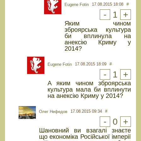
17.08.2015 18:08
#
Eugene Fotin
-
1
+
Яким чином
зброярська культура
би вплинула на
анексію Криму у
2014?
17.08.2015 18:09
#
Eugene Fotin
-
1
+
А яким чином зброярська
культура мала би вплинути
на анексію Криму у 2014?
17.08.2015 09:34
#
Олег Нефедов
-
0
+
Шановний ви взагалі знаєте
що економіка Російської імперії