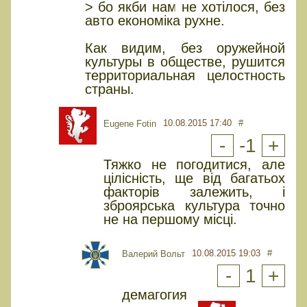
> бо якби нам не хотілося, без
авто економіка рухне.
Как видим, без оружейной
культуры в обществе, рушится
территориальная целостность
страны.
10.08.2015 17:40
#
Eugene Fotin
-
-1
+
Тяжко не погодитися, але
цілісність, ще від багатьох
факторів залежить, і
зброярська культура точно
не на першому місці.
10.08.2015 19:03
#
Валерий Вольт
-
1
+
демагогия