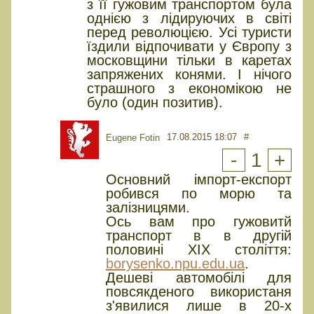
з її гужовим транспортом була
однією з лідируючих в світі
перед революцією. Усі туристи
їздили відпочивати у Європу з
московщини тільки в каретах
запряжених конями. І нічого
страшного з економікою не
було (один позитив).
17.08.2015 18:07
#
Eugene Fotin
-
1
+
Основний імпорт-експорт
робився по морю та
залізницями.
Ось вам про гужовитй
транспорт в в другій
половині XIX століття:
borysenko.npu.edu.ua
.
Дешеві автомобілі для
повсякденого використаня
з'явилися лише в 20-х