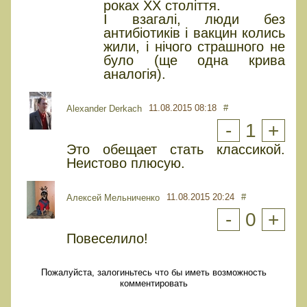
роках ХХ століття.
І взагалі, люди без
антибіотиків і вакцин колись
жили, і нічого страшного не
було (ще одна крива
аналогія).
11.08.2015 08:18
#
Alexander Derkach
-
1
+
Это обещает стать классикой.
Неистово плюсую.
11.08.2015 20:24
#
Алексей Мельниченко
-
0
+
Повеселило!
Пожалуйста, залогиньтесь что бы иметь возможность
комментировать