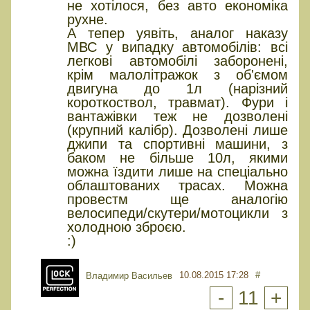
не хотілося, без авто економіка
рухне.
А тепер уявіть, аналог наказу
МВС у випадку автомобілів: всі
легкові автомобілі заборонені,
крім малолітражок з об'ємом
двигуна до 1л (нарізний
короткоствол, травмат). Фури і
вантажівки теж не дозволені
(крупний калібр). Дозволені лише
джипи та спортивні машини, з
баком не більше 10л, якими
можна їздити лише на спеціально
облаштованих трасах. Можна
провестм ще аналогію
велосипеди/скутери/мотоцикли з
холодною зброєю.
:)
10.08.2015 17:28
#
Владимир Васильев
-
11
+