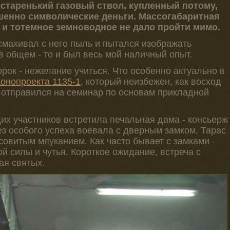
 старенький газовый ствол, купленный потому,
ршенно символические деньги. Массогабаритная
и тотемное земноводное не дало пройти мимо.
смахивал с него пыль и пытался изображать
в общем - то и был весь мой наличный опыт.
орок - нежелание учиться. Что особенно актуально в
конопроекта 1135-1,
который неизбежен, как восход
и отправился на семинар по основам прикладной
щих участников встретила печальная дама - консьерж
ез особого успеха воевала с дверным замком, Тарас
овитым мяуканием. Как часто бывает с замками -
й силы и чутья. Короткое ожидание, встреча с
ая святых.