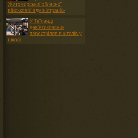
Житомирської обласної
військової адміністрації»
У Таїланді
дев'ятикласник
перестріляв вчителів у
школі