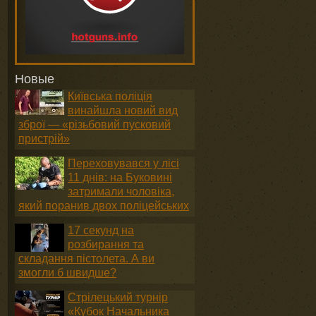
Новые
Київська поліція
винайшла новий вид
зброї — «різьбовий пусковий
пристрій»
Переховувався у лісі
11 днів: на Буковині
затримали чоловіка,
який поранив двох поліцейських
17 секунд на
розбирання та
складання пістолета. А ви
змогли б швидше?
Стрілецький турнір
«Кубок Начальника