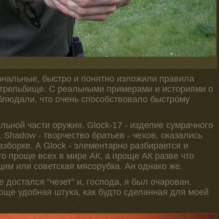
нальные, быстро и понятно изложили правила
стрельбище. С реальными примерами и историями о
облюдали, что очень способствовало быстрому
ьной части оружия. Glock-17 - изделие сумрачного
 Shadow - творчество братьев - чехов, оказались
зборке. А Glock - элементарно разбирается и
то проще всех в мире АК, а проще АК разве что
им или советская мясорубка. Ан однако же.
 достался "чезет" и, господа, я был очарован.
юще удобная штука, как будто сделанная для моей