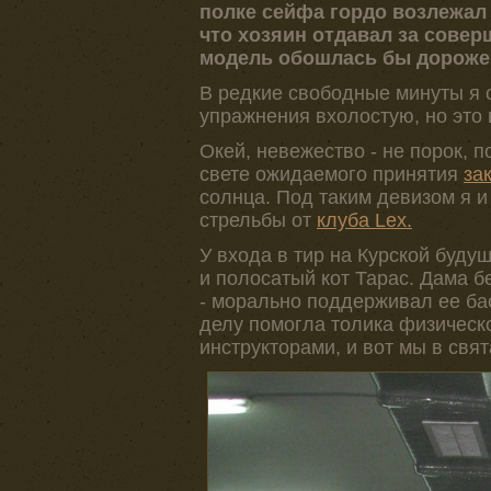
полке сейфа гордо возлежал
что хозяин отдавал за сове
модель обошлась бы дороже 
В редкие свободные минуты я 
упражнения вхолостую, но это 
Окей, невежество - не порок, п
свете ожидаемого принятия
за
солнца. Под таким девизом я 
стрельбы от
клуба Lex.
У входа в тир на Курской буду
и полосатый кот Тарас. Дама б
- морально поддерживал ее бас
делу помогла толика физическо
инструкторами, и вот мы в свят