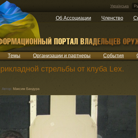
Українська
Ру
Об Ассоциации
Членство
С
Темы
Организации и партнеры
События
рикладной стрельбы от клуба Lex.
Автор:
Максим Бандура