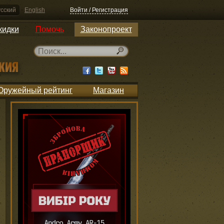
сский
English
Войти / Регистрация
кидки
Помочь
Законопроект
Оружейный рейтинг
Магазин