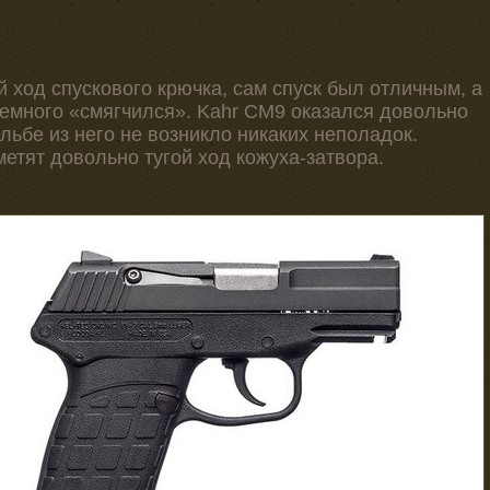
 ход спускового крючка, сам спуск был отличным, а
немного «смягчился». Kahr CM9 оказался довольно
льбе из него не возникло никаких неполадок.
етят довольно тугой ход кожуха-затвора.