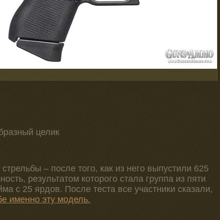
1
образный целик
стрельбы – после того, как из него выпустили 625
ность, результатом которого стала группа из пяти
ма с 25 ярдов. После теста все участники сказали,
бе именно эту модель.