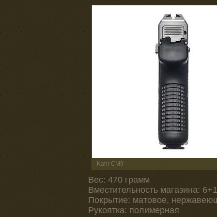
Kahr CM9
Вес: 470 грамм
Вместительность магазина: 6+
Покрытие: матовое, нержавею
Рукоятка: полимерная