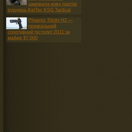
замовила нову партію
рушниць KelTec KSG Tactical
Phoenix Trinity H2 —
преміальний
спортивний пістолет 2011 за
майже $7,000