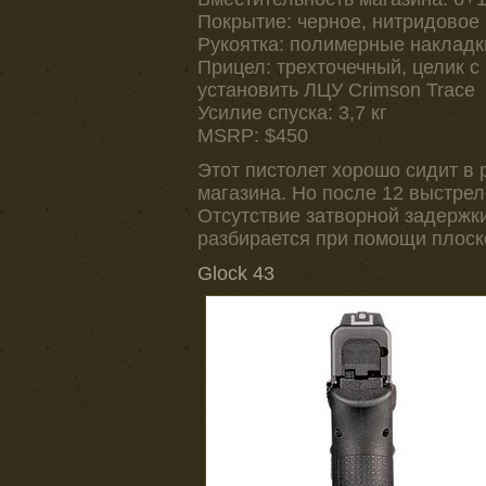
Покрытие: черное, нитридовое
Рукоятка: полимерные накладк
Прицел: трехточечный, целик 
установить ЛЦУ Crimson Trace
Усилие спуска: 3,7 кг
MSRP: $450
Этот пистолет хорошо сидит в 
магазина. Но после 12 выстрел
Отсутствие затворной задержки 
разбирается при помощи плоско
Glock 43