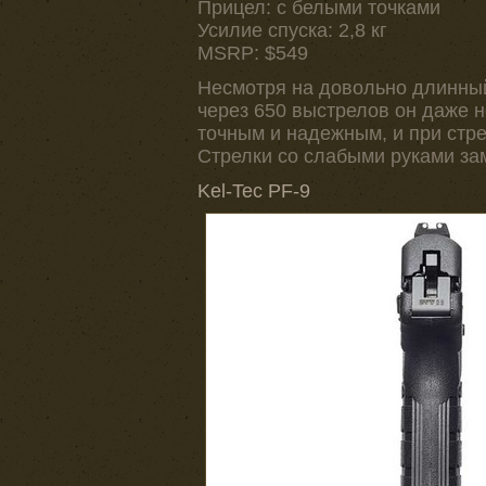
Прицел: с белыми точками
Усилие спуска: 2,8 кг
MSRP: $549
Несмотря на довольно длинный
через 650 выстрелов он даже 
точным и надежным, и при стре
Стрелки со слабыми руками зам
Kel-Tec PF-9