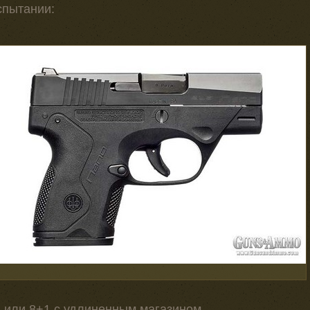
спытании:
1 или 8+1 с удлиненным магазином