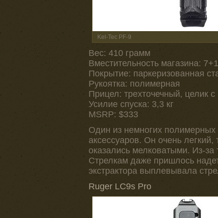
Kel-Tec PF-9
Вес: 410 грамм
Вместительность магазина: 7+
Покрытие: паркеризованная ст
Рукоятка: полимерная
Прицел: трехточечный, целик 
Усилие спуска: 3,3 кг
MSRP: $333
Один из немногих полимерных 
аксессуаров. Он очень легкий,
оказались мелковатыми. Из-за 
Стрелкам даже пришлось надет
экстрактора выплевывала стре
Ruger LC9s Pro