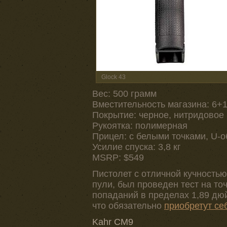
Glock 43
Вес: 500 грамм
Вместительность магазина: 6+
Покрытие: черное, нитридовое
Рукоятка: полимерная
Прицел: с белыми точками, U-
Усилие спуска: 3,8 кг
MSRP: $549
Пистолет с отличной кучностью 
пули, был проведен тест на точ
попаданий в пределах 1,89 дюй
что обязательно
приобретут се
Kahr CM9