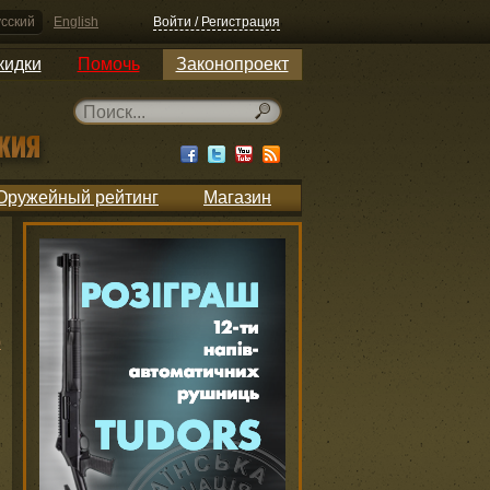
сский
English
Войти / Регистрация
кидки
Помочь
Законопроект
Оружейный рейтинг
Магазин
ю