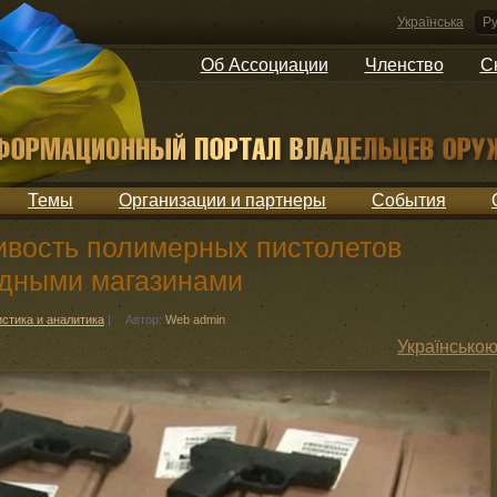
Українська
Ру
Об Ассоциации
Членство
С
Темы
Организации и партнеры
События
ивость полимерных пистолетов
ядными магазинами
истика и аналитика
|
Автор:
Web admin
Українсько