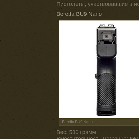
Пистолеты, участвовавшие в и
Beretta BU9 Nano
Beretta BU9 Nano
Вес: 580 грамм
Вместительность магазина: 6+