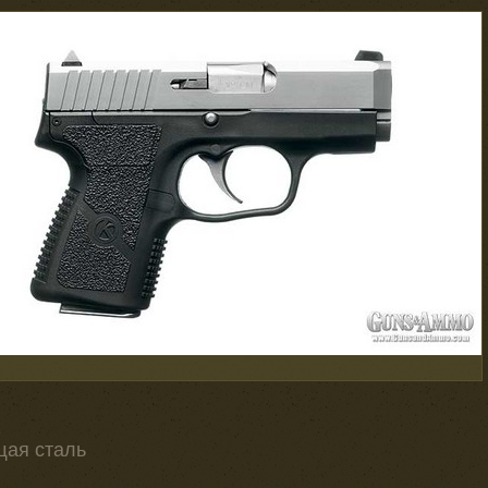
1
щая сталь