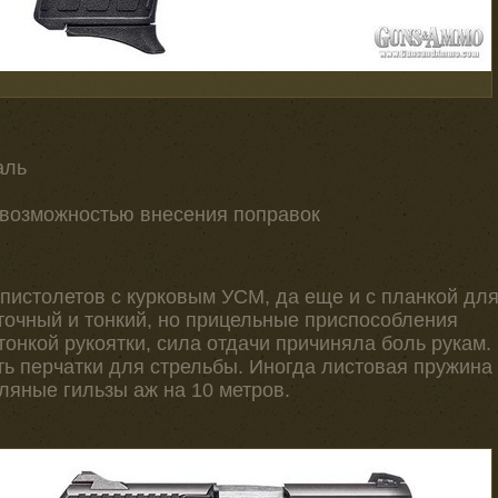
1
аль
с возможностью внесения поправок
пистолетов с курковым УСМ, да еще и с планкой дл
 точный и тонкий, но прицельные приспособления
тонкой рукоятки, сила отдачи причиняла боль рукам.
ь перчатки для стрельбы. Иногда листовая пружина
ляные гильзы аж на 10 метров.