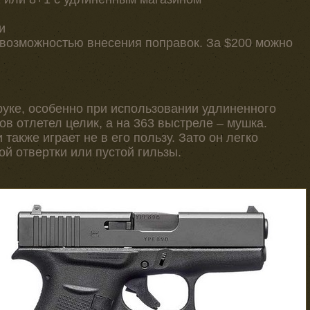
и
с возможностью внесения поправок. За $200 можно
руке, особенно при использовании удлиненного
ов отлетел целик, а на 363 выстреле – мушка.
также играет не в его пользу. Зато он легко
й отвертки или пустой гильзы.