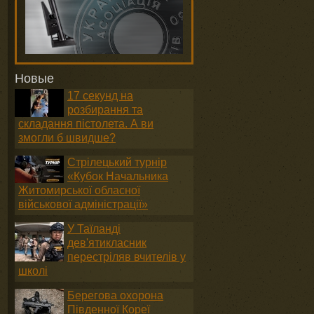
Новые
17 секунд на
розбирання та
складання пістолета. А ви
змогли б швидше?
Стрілецький турнір
«Кубок Начальника
Житомирської обласної
військової адміністрації»
У Таїланді
дев'ятикласник
перестріляв вчителів у
школі
Берегова охорона
Південної Кореї