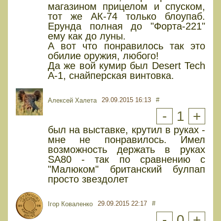
магазином прицелом и спуском,
тот же АК-74 только блоупаб.
Ерунда полная до "Форта-221"
ему как до луны.
А вот что понравилось так это
обилие оружия, любого!
Да же вой кумир был Desert Tech
A-1, снайперская винтовка.
29.09.2015 16:13
#
Алексей Халета
-
1
+
был на выставке, крутил в руках -
мне не понравилось. Имел
возможность держать в руках
SA80 - так по сравнению с
"Малюком" британский булпап
просто звездолет
29.09.2015 22:17
#
Ігор Коваленко
-
0
+