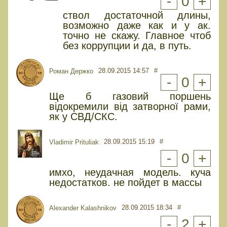
-
0
+
ствол достаточной длины,
возможно даже как и у ак.
точно не скажу. Главное чтоб
без коррупции и да, в путь.
28.09.2015 14:57
#
Роман Держко
-
0
+
Ще б газовий поршень
відокремили від затворної рами,
як у СВД/СКС.
28.09.2015 15:19
#
Vladimir Prituliak
-
0
+
имхо, неудачная модель. куча
недостатков. не пойдет в массы
28.09.2015 18:34
#
Alexander Kalashnikov
-
2
+