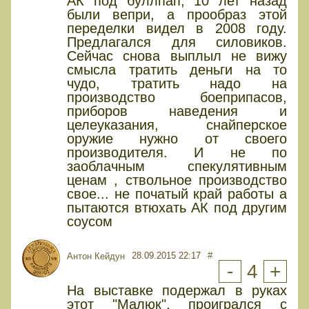
АК под буллпап, 10 лет назад
были вепри, а прообраз этой
переделки видел в 2008 году.
Предлагался для силовиков.
Сейчас снова выплыл не вижу
смысла тратить деньги на то
чудо, тратить надо на
производство боеприпасов,
приборов наведения и
целеуказания, снайперское
оружие нужно от своего
производителя. И не по
заоблачным спекулятивным
ценам , ствольное производство
свое... не початый край работы а
пытаются втюхать АК под другим
соусом
28.09.2015 22:17
#
Антон Кейдун
-
4
+
На выставке подержал в руках
этот "Малюк", проигрался с