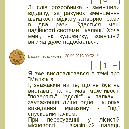
Зі слів розробника - зменшили
віддачу, за рахунок зменшення
швидкості відкату затворної рами
в два рази. Здається мені
надійності системи - капець! Хоча
мені, як художнику, зовнішній
вигляд дуже подобається.
30.09.2015 09:52
#
Вадим Гвоздинский
-
1
+
Я вже висловлювався в темі про
"Малюк"а...
І, зважаючи на те, що не був на
виставці, та не мав можливості
"повертіть" "іздєліє" у лапках -
зауваження лише одне - кнопка
викидання магазину - "під"
спусковим гачком.
При пересуванні у лісистій
місцевості - вказівний палець