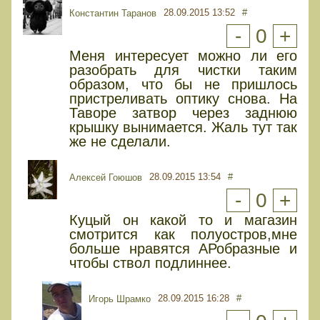
28.09.2015 13:52
#
Константин Таранов
-
0
+
Меня интересует можно ли его
разобрать для чистки таким
образом, что бы не пришлось
пристреливать оптику снова. На
Таворе затвор через заднюю
крышку вынимается. Жаль тут так
же не сделали.
28.09.2015 13:54
#
Алексей Гоюшов
-
0
+
Куцый он какой то и магазин
смотрится как полуостров,мне
больше нравятся АРобразные и
чтобы ствол подлиннее.
28.09.2015 16:28
#
Игорь Шрамко