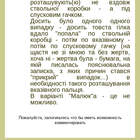
розташувують(ю) не вздовж
ствольної коробки - а під
спусковим гачком.
Досить було одного одного
випадку - досить товста гілка
вдало "попала" по ствольній
коробці - потім по вказівному -
потім по спусковому гачку (на
щастя не зі мною та без жертв,
хоча ні - жертва була - бумага, на
якій писалась пояснювальна
записка, з яких причин стався
"прикрий" випадок...) в
необхідності такого розташування
вказівного пальця.
В варіанті "Малюк"а - це не
можливо.
Пожалуйста, залогиньтесь что бы иметь возможность
комментировать