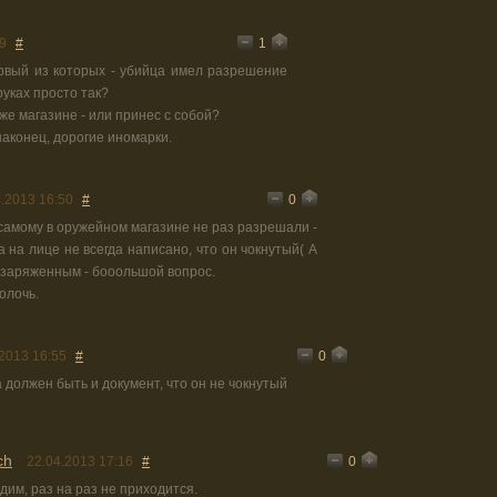
1
9
#
ервый из которых - убийца имел разрешение
руках просто так?
 же магазине - или принес с собой?
 наконец, дорогие иномарки.
0
.2013 16:50
#
 самому в оружейном магазине не раз разрешали -
а на лице не всегда написано, что он чокнутый( А
 заряженным - бооольшой вопрос.
олочь.
0
2013 16:55
#
 должен быть и документ, что он не чокнутый
ch
0
22.04.2013 17:16
#
идим, раз на раз не приходится.