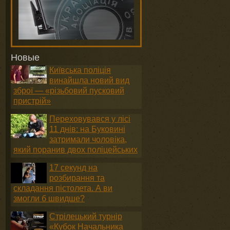
Новые
Київська поліція
винайшла новий вид
зброї — «різьбовий пусковий
пристрій»
Переховувався у лісі
11 днів: на Буковині
затримали чоловіка,
який поранив двох поліцейських
17 секунд на
розбирання та
складання пістолета. А ви
змогли б швидше?
Стрілецький турнір
«Кубок Начальника