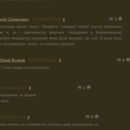
ксій Семенович
3
23.04.2013 07:29
#
 ситуацію маємо зараз. Придбати "наградну зброю" коштує приблизно
ьки ж, як і однокімнатну квартиру. Нещодавно в Новомосковську
ріляли маршрутку, поранили жінку. Були випадки і до того. В Києві було,
о обстрілювали. Гроші - не психічне здоров'я.
Юрий Волков
0
23.04.2013 12:52
#
С этим трудно не согласиться.
1
22.04.2013 17:12
#
азрешение, не давали.
 лицо.
0
2.04.2013 17:19
#
инах (лично не сталкивался) требуют даже разрешение на