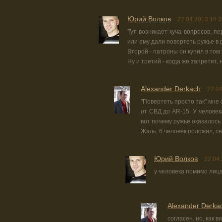
Юрий Волков
22.04.2013 15:3
Тут возникает куча вопросов, п
или ему дали повертеть ружье в 
Второй - патроны он купил в том
Ну и третий - когда же запретят,
Alexander Derkach
22.04
"Повертеть просто так" мне
от СВД до AR-15. У человек
вот почему ружье оказалось
Жаль, 6 человек положил, св
Юрий Волков
22.04.
у человека помимо лица
Alexander Derka
согласен. но, как в