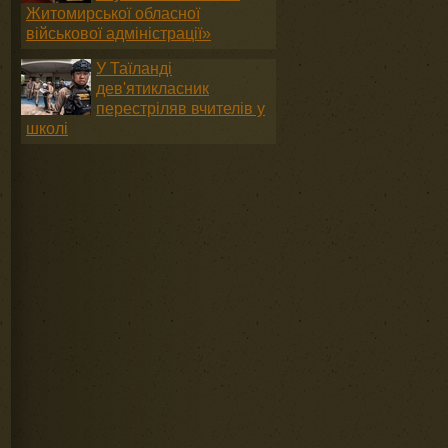
Житомирської обласної
військової адміністрації»
У Таїланді
дев'ятикласник
перестріляв вчителів у
школі