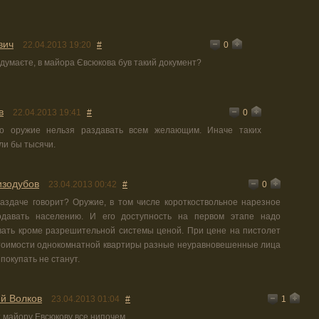
вич
0
22.04.2013 19:20
#
 думаєте, в майора Євсюкова був такий документ?
в
0
22.04.2013 19:41
#
то оружие нельзя раздавать всем желающим. Иначе таких
ли бы тысячи.
изодубов
0
23.04.2013 00:42
#
раздаче говорит? Оружие, в том числе короткоствольное нарезное
одавать населению. И его доступность на первом этапе надо
вать кроме разрешительной системы ценой. При цене на пистолет
тоимости однокомнатной квартиры разные неуравновешенные лица
 покупать не станут.
й Волков
1
23.04.2013 01:04
#
т майору Евсюкову все нипочем.