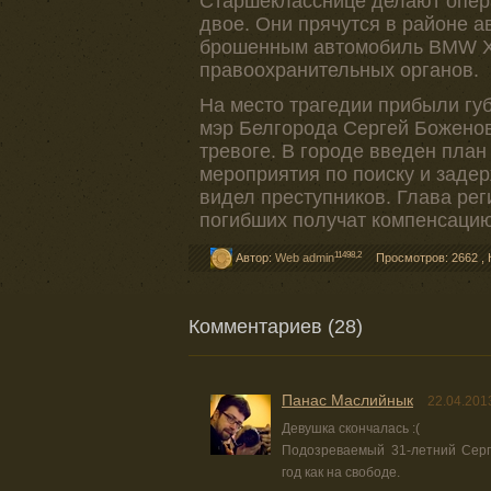
Старшекласснице делают опера
двое. Они прячутся в районе а
брошенным автомобиль BMW X5
правоохранительных органов.
На место трагедии прибыли гу
мэр Белгорода Сергей Боженов
тревоге. В городе введен план
мероприятия по поиску и заде
видел преступников. Глава ре
погибших получат компенсацию
11498,2
Автор:
Web admin
Просмотров: 2662
,
Комментариев (28)
Панас Маслийнык
22.04.201
Девушка скончалась :(
Подозреваемый 31-летний Серг
год как на свободе.