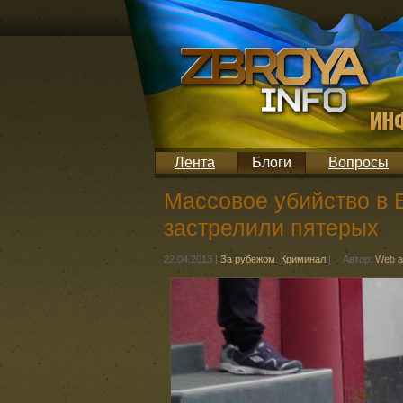
Лента
Блоги
Вопросы
Массовое убийство в 
застрелили пятерых
22.04.2013
|
За рубежом
,
Криминал
|
Автор:
Web a