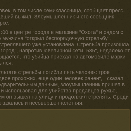
овек, в том числе семиклассница, сообщает пресс-
авший выжил. Злоумышленник и его сообщник
рке.
:00 в центре города в магазине "Охота" и рядом с
е мужчина "открыл беспорядочную стрельбу",
 стрелявшего уже установлена. Стрельба произошла
город", напротив ювелирной сети "585", недалеко от
бщается, что убийца приехал на автомобиле марки
ылся.
льтате стрельбы погибли пять человек: трое
двое прохожих, еще один человек ранен", - сказал
редварительным данным, злоумышленник пришел в
ь и использовал для убийства продавцов ружье,
ем он вышел на улицу и продолжил стрелять. Среди
 оказалась и несовершеннолетняя.