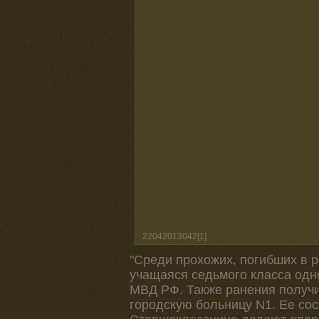
22042013042[1]
"Среди прохожих, погибших в р
учащаяся седьмого класса одно
МВД РФ. Также ранения получи
городскую больницу N1. Ее со