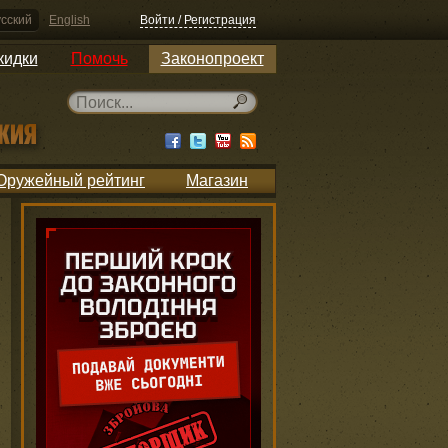
сский
English
Войти / Регистрация
кидки
Помочь
Законопроект
Оружейный рейтинг
Магазин