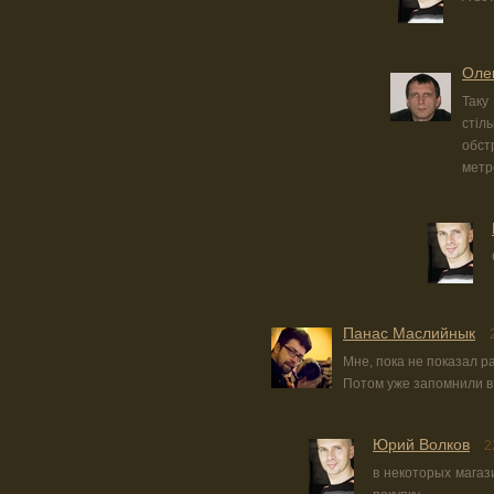
Оле
Таку
стіл
обст
метр
Панас Маслийнык
Мне, пока не показал р
Потом уже запомнили в
Юрий Волков
2
в некоторых магаз