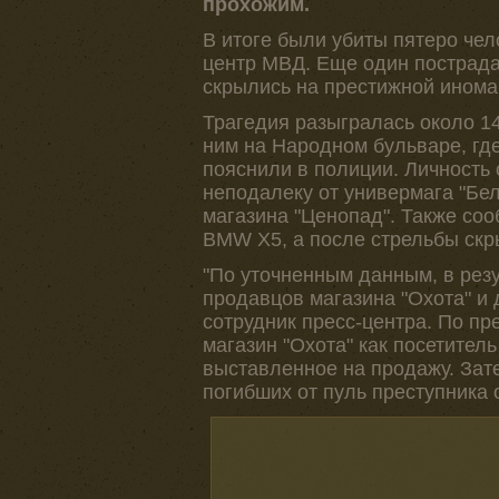
прохожим.
В итоге были убиты пятеро чел
центр МВД. Еще один пострад
скрылись на престижной инома
Трагедия разыгралась около 14
ним на Народном бульваре, гд
пояснили в полиции. Личность
неподалеку от универмага "Бел
магазина "Ценопад". Также соо
BMW X5, а после стрельбы скр
"По уточненным данным, в резу
продавцов магазина "Охота" и 
сотрудник пресс-центра. По п
магазин "Охота" как посетител
выставленное на продажу. Зат
погибших от пуль преступника