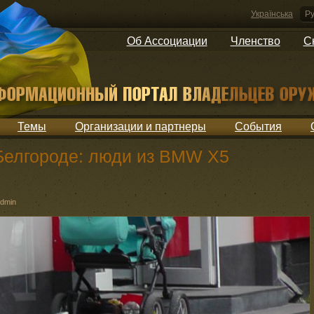
Українська
Ру
Об Ассоциации
Членство
С
Темы
Организации и партнеры
События
Белгороде: люди из BMW X5
dmin