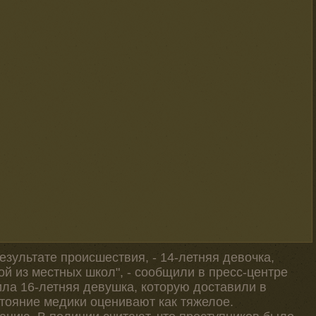
езультате происшествия, - 14-летняя девочка,
й из местных школ", - сообщили в пресс-центре
ла 16-летняя девушка, которую доставили в
стояние медики оценивают как тяжелое.