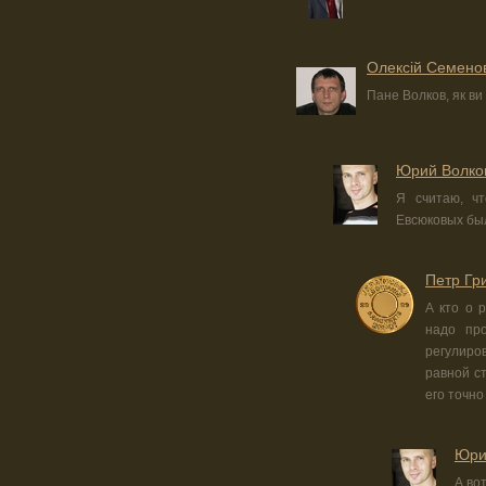
Олексій Семено
Пане Волков, як ви
Юрий Волко
Я считаю, ч
Евсюковых бы
Петр Гр
А кто о 
надо пр
регулиро
равной с
его точно
Юри
А во