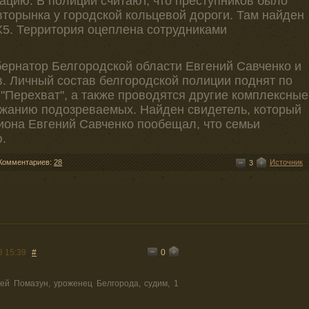
цию. В полиции считают, что преступников было
вторынка у городской кольцевой дороги. Там найден
. Территория оцеплена сотрудниками
бернатор Белгородской области Евгений Савченко и
. Личный состав белгородской полиции поднят по
 "Перехват", а также проводятся другие комплексные
ржанию подозреваемых. Найден свидетель, который
гиона Евгений Савченко пообещал, что семьи
.
Комментариев:
28
Источник
3
0
3 15:39
#
ей Помазун, уроженец Белгорода, судим, 1