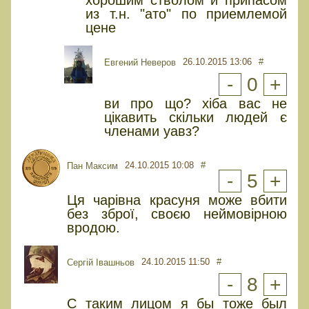
хорошим стволом и припасом
из т.н. "ато" по приемлемой
цене
26.10.2015 13:06
#
Евгений Неверов
-
0
+
ви про що? хіба вас не
цікавить скільки людей є
членами уавз?
24.10.2015 10:08
#
Пан Максим
-
5
+
Ця чарівна красуня може вбити
без зброї, своєю неймовірною
вродою.
24.10.2015 11:50
#
Сергій Івашньов
-
8
+
С таким лицом я бы тоже был