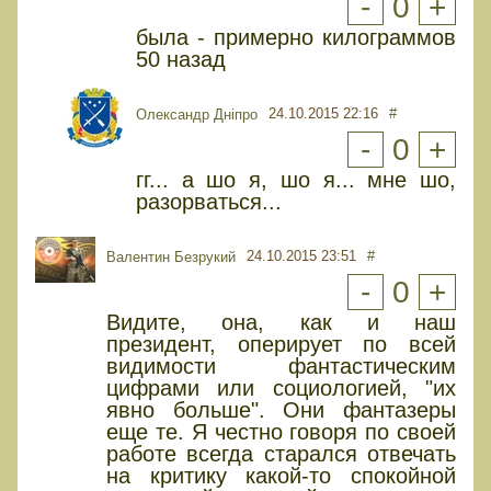
-
0
+
была - примерно килограммов
50 назад
24.10.2015 22:16
#
Олександр Дніпро
-
0
+
гг... а шо я, шо я... мне шо,
разорваться...
24.10.2015 23:51
#
Валентин Безрукий
-
0
+
Видите, она, как и наш
президент, оперирует по всей
видимости фантастическим
цифрами или социологией, "их
явно больше". Они фантазеры
еще те. Я честно говоря по своей
работе всегда старался отвечать
на критику какой-то спокойной