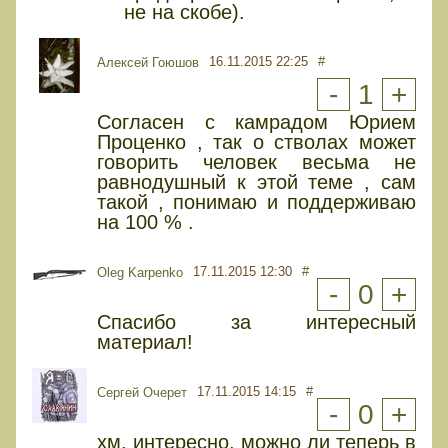
не на скобе).
16.11.2015 22:25
#
Алексей Гоюшов
-
1
+
Согласен с камрадом Юрием
Проценко , так о стволах может
говорить человек весьма не
равнодушный к этой теме , сам
такой , понимаю и поддерживаю
на 100 % .
17.11.2015 12:30
#
Oleg Karpenko
-
0
+
Спасибо за интересный
материал!
17.11.2015 14:15
#
Сергей Очерет
-
0
+
хм, интересно, можно ли теперь в