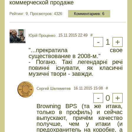
коммерческой продаже
Рейтинг: 9, Просмотров: 4326
Комментариев:
6
15.11.2015 22:49
#
Юрiй Проценко
-
1
+
"...прекратила свое
существование в 2008-м."
- Погано. Такі легендарні речі
повинні існувати, як класичні
музичні твори - завжди.
16.11.2015 15:08
#
Сергей Шелеметев
-
0
+
Browning BPS (та же итака,
только в профиль) и сейчас
выпускают, причём качество
получше, чем у итаки (и
предохранитель на коробке, а