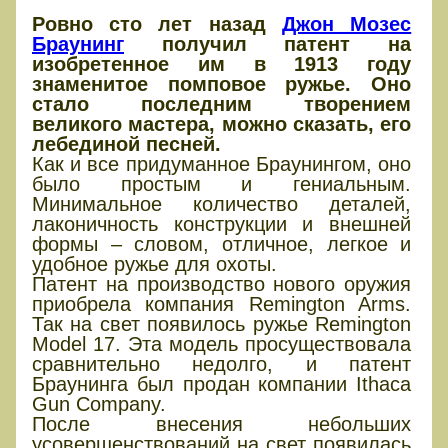
Ровно сто лет назад
Джон Мозес
Браунинг
получил патент на
изобретенное им в 1913 году
знаменитое помповое ружье. Оно
стало последним творением
великого мастера, можно сказать, его
лебединой песней.
Как и все придуманное Браунингом, оно
было простым и гениальным.
Минимальное количество деталей,
лаконичность конструкции и внешней
формы – словом, отличное, легкое и
удобное ружье для охоты.
Патент на производство нового оружия
приобрела компания Remington Arms.
Так на свет появилось ружье Remington
Model 17. Эта модель просуществовала
сравнительно недолго, и патент
Браунинга был продан компании Ithaca
Gun Company.
После внесения небольших
усовершенствований на свет появилась