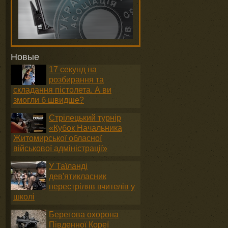
Новые
17 секунд на
розбирання та
складання пістолета. А ви
змогли б швидше?
Стрілецький турнір
«Кубок Начальника
Житомирської обласної
військової адміністрації»
У Таїланді
дев'ятикласник
перестріляв вчителів у
школі
Берегова охорона
Південної Кореї