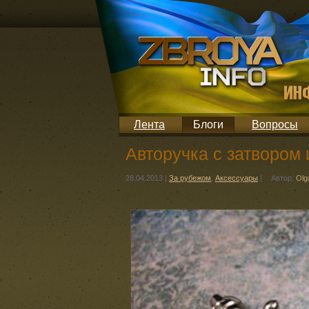
Лента
Блоги
Вопросы
Авторучка с затвором
28.04.2013
|
За рубежом
,
Аксессуары
|
Автор:
Olg