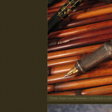
Ручки Хидетоши Накаяма с затвором и сп