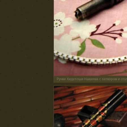
Ручки Хидетоши Накаяма с затвором и сп