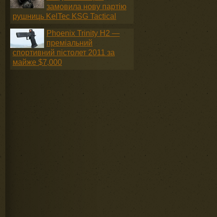
замовила нову партію
рушниць KelTec KSG Tactical
Phoenix Trinity H2 —
преміальний
спортивний пістолет 2011 за
майже $7,000