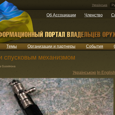
Українська
Ру
Об Ассоциации
Членство
С
Темы
Организации и партнеры
События
 и спусковым механизмом
a Guseinova
Українською
In Englis