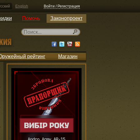
сский
English
Войти / Регистрация
кидки
Помочь
Законопроект
Оружейный рейтинг
Магазин
h