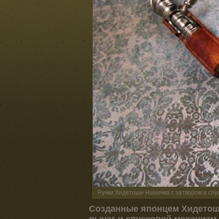
Ручки Хидетоши Накаяма с затвором и сп
Созданные японцем Хидетоши
рычаг и спусковой механизм