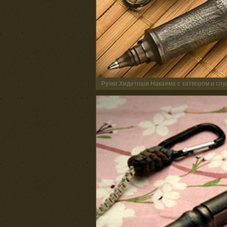
Ручки Хидетоши Накаяма с затвором и сп