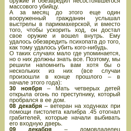
оружие и обезвредил несостоявшегося
массового убийцу.
А за месяц до этого еще один
вооруженный гражданин услышал
выстрелы в парикмахерской, и вместо
того, чтобы ускорить ход, он достал
свое оружие и вошел внутрь. Ему
удалось обезвредить психопата до того,
как тому удалось убить кого-нибудь.
О таких случаях мало где упоминается,
но о них должны знать все. Поэтому, мы
решили напомнить вам хотя бы о
нескольких из них (все случаи
произошли в конце прошлого – в
начале этого года):
30 ноября
– Мать четверых детей
открыла огонь по преступнику, который
пробрался в ее дом.
08 декабря
– ветеран на ходунках при
помощи пистолета калибра .45 отогнал
грабителей, которые начали выбивать
его входную дверь.
09 декабря
– домовладелец