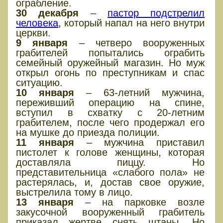
ограбление.
30 декабря
–
пастор подстрелил
человека,
который напал на него внутри
церкви.
9 января
– четверо вооруженных
грабителей попытались ограбить
семейный оружейный магазин. Но муж
открыл огонь по преступникам и спас
ситуацию.
10 января
– 63-летний мужчина,
переживший операцию на спине,
вступил в схватку с 20-летним
грабителем, после чего продержал его
на мушке до приезда полиции.
11 января
– мужчина приставил
пистолет к голове женщины, которая
доставляла пиццу. Но
представительница «слабого пола» не
растерялась, и, достав свое оружие,
выстрелила тому в лицо.
13 января
– на парковке возле
закусочной вооруженный грабитель
приказал жертве снять штаны. Но