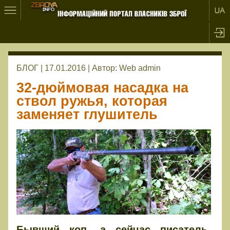
БЛОГ | 17.01.2016 |
Автор:
Web admin
32-дюймовая насадка на
ствол ружья, которая
заменяет глушитель
Бывший коп, а сейчас писатель-