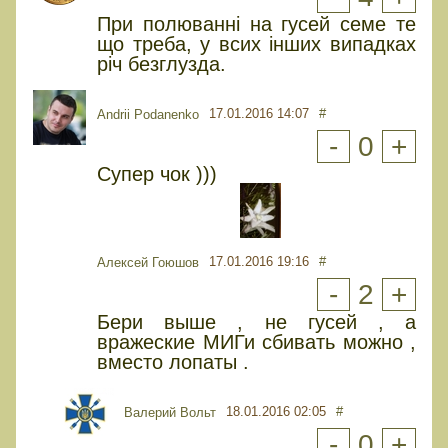
При полюванні на гусей семе те
що треба, у всих інших випадках
річ безглузда.
17.01.2016 14:07
#
Andrii Podanenko
-
0
+
Супер чок )))
17.01.2016 19:16
#
Алексей Гоюшов
-
2
+
Бери выше , не гусей , а
вражеские МИГи сбивать можно ,
вместо лопаты .
18.01.2016 02:05
#
Валерий Вольт
-
0
+