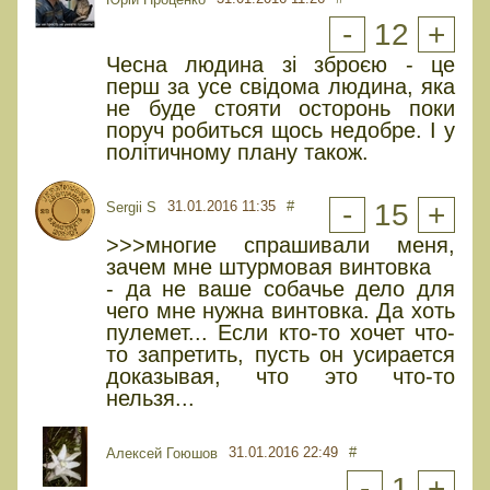
-
12
+
Чесна людина зі зброєю - це
перш за усе свідома людина, яка
не буде стояти осторонь поки
поруч робиться щось недобре. І у
політичному плану також.
31.01.2016 11:35
#
-
15
+
Sergii S
>>>многие спрашивали меня,
зачем мне штурмовая винтовка
- да не ваше собачье дело для
чего мне нужна винтовка. Да хоть
пулемет... Если кто-то хочет что-
то запретить, пусть он усирается
доказывая, что это что-то
нельзя...
31.01.2016 22:49
#
Алексей Гоюшов
-
1
+