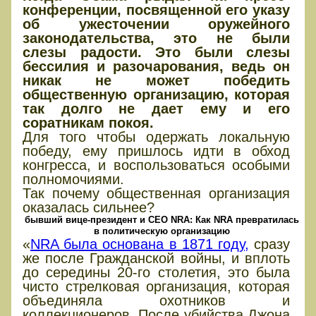
конференции, посвященной его указу
об ужесточении оружейного
законодательства, это не были
слезы радости. Это были слезы
бессилия и разочарования, ведь он
никак не может победить
общественную организацию, которая
так долго не дает ему и его
соратникам покоя.
Для того чтобы одержать локальную
победу, ему пришлось идти в обход
конгресса, и воспользоваться особыми
полномочиями.
Так почему общественная организация
оказалась сильнее?
бывший вице-президент и CEO NRA: Как NRA превратилась
в политическую организацию
«
NRA была основана в 1871 году,
сразу
же после Гражданской войны, и вплоть
до середины 20-го столетия, это была
чисто стрелковая организация, которая
объединяла охотников и
коллекционеров. После убийства Джона