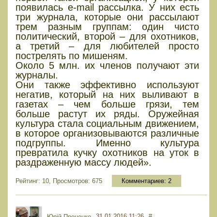
появилась e-mail рассылка. У них есть
три журнала, которые они рассылают
трем разным группам: один чисто
политический, второй – для охотников,
а третий – для любителей просто
пострелять по мишеням.
Около 5 млн. их членов получают эти
журналы.
Они также эффективно используют
негатив, который на них выливают в
газетах – чем больше грязи, тем
больше растут их ряды. Оружейная
культура стала социальным движением,
в которое организовываются различные
подгруппы. Именно культура
превратила кучку охотников на уток в
раздраженную массу людей».
Рейтинг: 10, Просмотров: 675
Комментариев:
2
31.01.2016 11:26
#
Юрiй Проценко