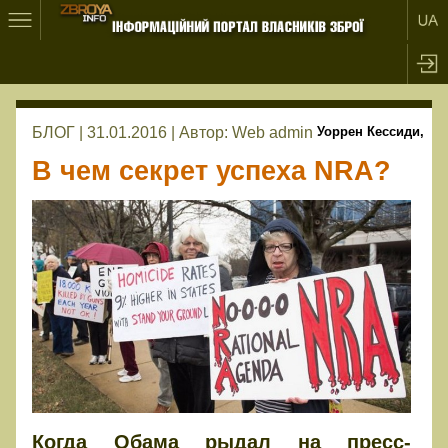
БЛОГ | 31.01.2016 |
Автор:
Web admin
Уоррен Кессиди,
В чем секрет успеха NRA?
Когда Обама рыдал на пресс-