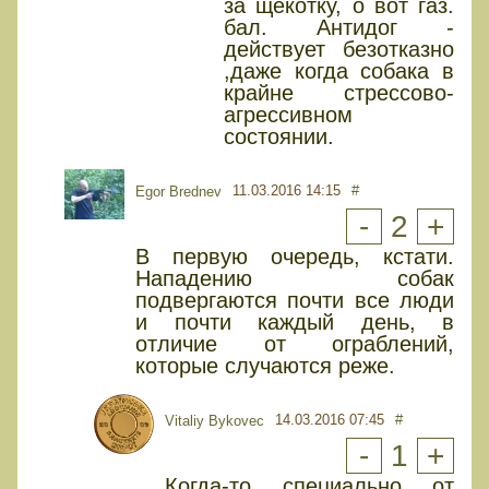
за щекотку, о вот газ.
бал. Антидог -
действует безотказно
,даже когда собака в
крайне стрессово-
агрессивном
состоянии.
11.03.2016 14:15
#
Egor Brednev
-
2
+
В первую очередь, кстати.
Нападению собак
подвергаются почти все люди
и почти каждый день, в
отличие от ограблений,
которые случаются реже.
14.03.2016 07:45
#
Vitaliy Bykovec
-
1
+
Когда-то специально от