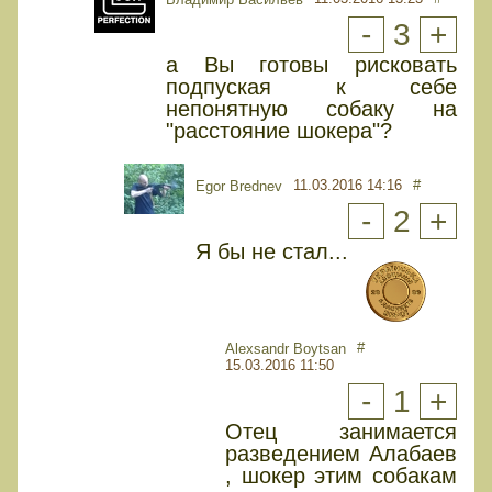
-
3
+
а Вы готовы рисковать
подпуская к себе
непонятную собаку на
"расстояние шокера"?
11.03.2016 14:16
#
Egor Brednev
-
2
+
Я бы не стал...
#
Alexsandr Boytsan
15.03.2016 11:50
-
1
+
Отец занимается
разведением Алабаев
, шокер этим собакам