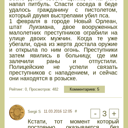
напал питбуль. Спасти соседа в беде
удалось гражданину с пистолетом,
который двумя выстрелами убил пса.
1 февраля в городе Новый Орлеан,
штат Луизиана, двое вооруженных
малолетних преступников ограбили на
улице двоих мужчин. Когда те уже
убегали, одна из жертв достала оружие
и открыла по ним огонь. Преступники
затем явились в больницу, где им
залечили раны и отпустили.
Полицейские не успели связать
преступников с нападением, и сейчас
они находятся в розыске.
Рейтинг: 0, Просмотров: 482
Комментариев:
5
11.03.2016 12:05
#
-
3
+
Sergii S
Кстати, тот момент который
постоянно оказывается без