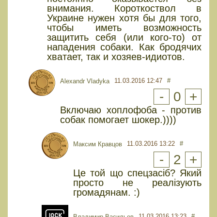
внимания. Короткоствол в
Украине нужен хотя бы для того,
чтобы иметь возможность
защитить себя (или кого-то) от
нападения собаки. Как бродячих
хватает, так и хозяев-идиотов.
11.03.2016 12:47
#
Alexandr Vladyka
-
0
+
Включаю хоплофоба - против
собак помогает шокер.))))
11.03.2016 13:22
#
Максим Кравцов
-
2
+
Це той що спецзасіб? Який
просто не реалізують
громадянам. :)
11.03.2016 13:23
#
Владимир Васильев