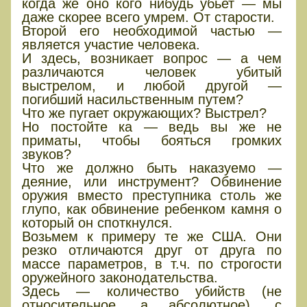
когда же оно кого нибудь убьет — мы
даже скорее всего умрем. От старости.
Второй его необходимой частью —
является участие человека.
И здесь, возникает вопрос — а чем
различаются человек убитый
выстрелом, и любой другой —
погибший насильственным путем?
Что же пугает окружающих? Выстрел?
Но постойте ка — ведь вы же не
приматы, чтобы бояться громких
звуков?
Что же должно быть наказуемо —
деяние, или инструмент? Обвинение
оружия вместо преступника столь же
глупо, как обвинение ребенком камня о
который он споткнулся.
Возьмем к примеру те же США. Они
резко отличаются друг от друга по
массе параметров, в т.ч. по строгости
оружейного законодательства.
Здесь — количество убийств (не
относительное, а абсолютное), с