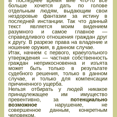
В последнее время мне что-то все
больше хочется дать по голове
отдельным людям, выдающим свои
нездоровые фантазии за истину в
последней инстанции. Так что данный
текст является моим видением
разумного и самое главное —
справедливого отношения граждан друг
к другу. В разрезе права на владение и
ношение оружия, в данном случае.
Итак, начнем с первого, краеугольного
утверждения — частная собственность
граждан неприкосновенна и изъята
может быть только в результате
судебного решения, только в данном
случае, и только для компенсации
причиненного ущерба.
Нельзя отбирать у людей никакое
принадлежащее им имущество
превентивно, за
потенциально
возможное
нарушение, не
совершенное данным, конкретным
человеком.