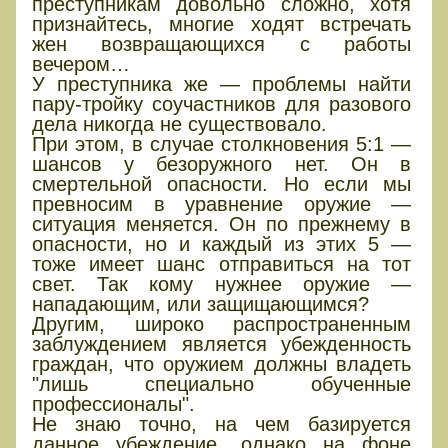
преступникам довольно сложно, хотя
признайтесь, многие ходят встречать
жен возвращающихся с работы
вечером…
У преступника же — проблемы найти
пару-тройку соучастников для разового
дела никогда не существовало.
При этом, в случае столкновения 5:1 —
шансов у безоружного нет. Он в
смертельной опасности. Но если мы
превносим в уравнение оружие —
ситуация меняется. Он по прежнему в
опасности, но и каждый из этих 5 —
тоже имеет шанс отправиться на тот
свет. Так кому нужнее оружие —
нападающим, или защищающимся?
Другим, широко распространенным
заблуждением является убежденность
граждан, что оружием должны владеть
"лишь специально обученные
профессионалы".
Не знаю точно, на чем базируется
данное убеждение, однако на фоне