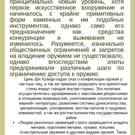
принципиально новый уровень, хотя
первое искусственное вооружение и
начиналось с крайне примитивных
форм каменных и им подобных
инструментов, однако само его
предназначение как средства
конкуренции и выживания не
изменилось. Разумеется, изначально
общественных ограничений и запретов
на владение оружием не существовало,
однако впоследствии элиты
предпринимали различные шаги по
ограничению доступа к оружию:
Цинь Ши Хуанди издал указ о конфискации оружия у
частных лиц, а так же приказал разрушить все крепостные
стены вокруг городов внутри страны. Эта политика
осуществлялась одновременно с массовыми репрессиями
в отношении инакомыслия, уничтожением «политически не
верной» литературы, развитием системы доносительства,
централизации, унитаризмом, ростом налогов и трудовых
повинностей, а так же ростом количества государственных
рабов.
«Людям различных провинций строго запрещается владеть
мечами, короткими мечами, луками, копьями,
огнестрельным оружием и другими видами оружия. Такое