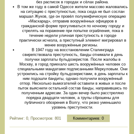
без расписок в городах и сёлах района.
В том же году в самой Одессе жители массово жаловались
на ситуацию с преступностью, пока сюда не был сослан
маршал Жуков, где он провёл полумифическую операцию
«Маскарад», отправив вооружённых офицеров в
гражданской форме прогуливаться по ночному городу и
стрелять на поражение при попытке ограбления, пока в
течение недели уличная преступность в городе
практически исчезла, а преступный элемент мигрировал в
менее вооружённые регионы.
В 1947 году на восстановлении Сталинграда
свирепствовала преступность, банды отнимали в день
получки зарплаты бульдозеристов. После жалобы в
Москву, в город приехало шесть вооружённых человек со
специальными мандатами подписанными Меркуловым. Они
устроились на стройку бульдозеристами, в день зарплаты к
ним подошли бандиты, однако получили вооружённый
отпор. Несколько вымогателей оставили в живых и после
пыток выяснили остальной состав банды, направившись по
полученным адресам. За один вечер было расстреляно
порядка двадцати человек, а трупы сброшены для
публичного обозрения в Волгу, что резко уменьшило
уровень преступности.
Рейтинг: 0, Просмотров: 801
Комментариев:
0