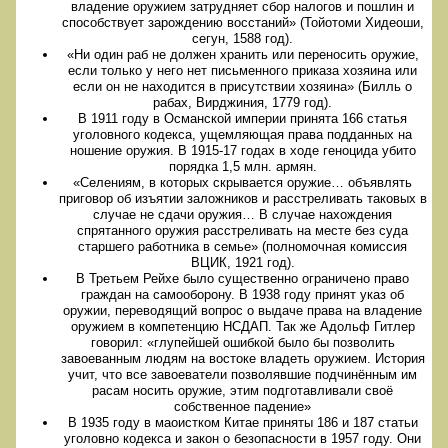
владение оружием затрудняет сбор налогов и пошлин и
способствует зарождению восстаний» (Тойотоми Хидеоши,
сегун, 1588 год).
«Ни один раб не должен хранить или переносить оружие,
если только у него нет письменного приказа хозяина или
если он не находится в присутствии хозяина» (Билль о
рабах, Вирджиния, 1779 год).
В 1911 году в Османской империи принята 166 статья
уголовного кодекса, ущемляющая права подданных на
ношение оружия. В 1915-17 годах в ходе геноцида убито
порядка 1,5 млн. армян.
«Селениям, в которых скрывается оружие… объявлять
приговор об изъятии заложников и расстреливать таковых в
случае не сдачи оружия… В случае нахождения
спрятанного оружия расстреливать на месте без суда
старшего работника в семье» (полномочная комиссия
ВЦИК, 1921 год).
В Третьем Рейхе было существенно ограничено право
граждан на самооборону. В 1938 году принят указ об
оружии, переводящий вопрос о выдаче права на владение
оружием в компетенцию НСДАП. Так же Адольф Гитлер
говорил: «глупейшей ошибкой было бы позволить
завоеванным людям на востоке владеть оружием. История
учит, что все завоеватели позволявшие подчинённым им
расам носить оружие, этим подготавливали своё
собственное падение»
В 1935 году в маоистком Китае приняты 186 и 187 статьи
уголовно кодекса и закон о безопасности в 1957 году. Они