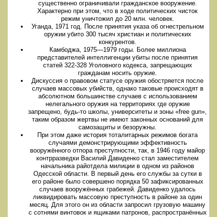
существенно ограничивали гражданское вооружение.
Характерно при этом, что в ходе политических чисток
режим уничтожил до 20 млн. человек.
Уганда, 1971 год. После принятия указа об огнестрельном
оружии убито 300 тысяч христиан и политических
конкурентов.
Камбоджа, 1975—1979 годы. Более миллиона
представителей интеллигенции убиты после принятия
статей 322-328 Уголовного кодекса, запрещающих
гражданам носить оружие.
Дискуссия о правовом статусе оружия обостряется после
случаев массовых убийств, однако таковые происходят в
абсолютном большинстве случаев с использованием
нелегального оружия на территориях где оружие
запрещено, будь-то школы, университеты и зоны «free gun»,
таким образом жертвы не имеют законных оснований для
самозащиты и безоружны.
При этом даже история тоталитарных режимов богата
случаями демонстрирующими эффективность
вооружённого отпора преступности, так, в 1946 году майор
контрразведки Василий Давиденко стал заместителем
начальника райотдела милиции в одном из районов
Одесской области. В первый день его службы за сутки в
его районе было совершено порядка 50 зафиксированных
случаев вооружённых грабежей. Давиденко удалось
ликвидировать массовую преступность в районе за один
месяц. Для этого он из области запросил грузовую машину
с сотнями винтовок и ящиками патронов, распространённых