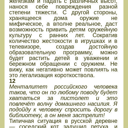
железкам и падать с различных высот,
нанося себе повреждения разной
степени тяжести. С другой стороны,
хранящееся дома оружие не
мифическое, а вполне реальное, даст
возможность привить детям оружейную
культуру с ранних лет. Сократив
количество жестокости в игрушках и в
телевизоре, создав достойную
образовательную программу, можно
будет растить детей в уважении и
бережном обращении с оружием. Не
вижу, как негативно может повлиять на
это легализация короткоствола.
12
Менталитет российского человека
таков, что он по любому поводу будет
хвататься за пистолет и это
повлечёт волну домашнего насилия. Я
подойду к человеку спросить дорогу в
библиотеку, а он меня застрелит!
Типичная ситуация в русской деревне
— соседский кот задушил петуха, и