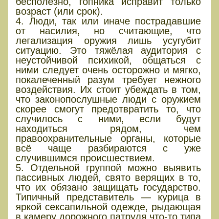
бесполезно, гопника исправит только
возраст (или срок).
4. Люди, так или иначе пострадавшие
от насилия, но считающие, что
легализация оружия лишь усугубит
ситуацию. Это тяжёлая аудитория с
неустойчивой психикой, общаться с
ними следует очень осторожно и мягко,
покалеченный разум требует нежного
воздействия. Их стоит убеждать в том,
что законопослушные люди с оружием
скорее смогут предотвратить то, что
случилось с ними, если будут
находиться рядом, чем
правоохранительные органы, которые
всё чаще разбираются с уже
случившимся происшествием.
5. Отдельной группой можно выявить
пассивных людей, свято верящих в то,
что их обязано защищать государство.
Типичный представитель — курица в
яркой сексапильной одежде, рыдающая
в камеру дорожного патруля что-то типа