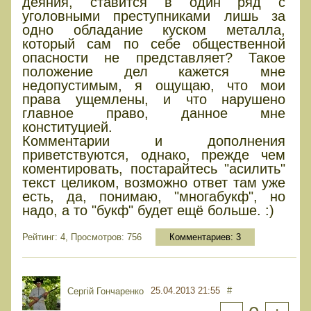
деяния, ставится в один ряд с
уголовными преступниками лишь за
одно обладание куском металла,
который сам по себе общественной
опасности не представляет? Такое
положение дел кажется мне
недопустимым, я ощущаю, что мои
права ущемлены, и что нарушено
главное право, данное мне
конституцией.
Комментарии и дополнения
приветствуются, однако, прежде чем
коментировать, постарайтесь "асилить"
текст целиком, возможно ответ там уже
есть, да, понимаю, "многабукф", но
надо, а то "букф" будет ещё больше. :)
Рейтинг: 4, Просмотров: 756
Комментариев:
3
25.04.2013 21:55
#
Сергій Гончаренко