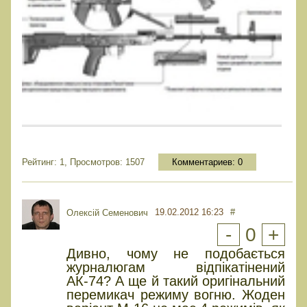
Рейтинг: 1, Просмотров: 1507
Комментариев:
0
19.02.2012 16:23
#
Олексій Семенович
-
0
+
Дивно, чому не подобається
журналюгам відпікатінений
АК-74? А ще й такий оригінальний
перемикач режиму вогню. Жоден