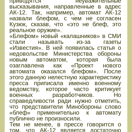
приводятся неуважительные
высказывания, направленные в адрес
АК-12. Так, например, автомат АК-12
назвали блефом, с чем не согласен
Кузюк, сказав, что «это не блеф, это
реальное оружие».
«Блефом» новый «калашников» в СМИ
стали называть из-за газеты
«Известия». В ней появилась статья о
недовольстве Министерства обороны
новым автоматом, которая была
озаглавлена как «Проект нового
автомата оказался блефом». После
этого данную нелестную характеристику
пресса приписала именно военному
ведомству, которое часто критикует
военных разработчиков. Но
справедливости ради нужно отметить,
что представители Минобороны слово
«блеф» применительно к автомату
публично не произносили.
Тем не менее, в прессе говорится о
том, что АК-12 является достаточно